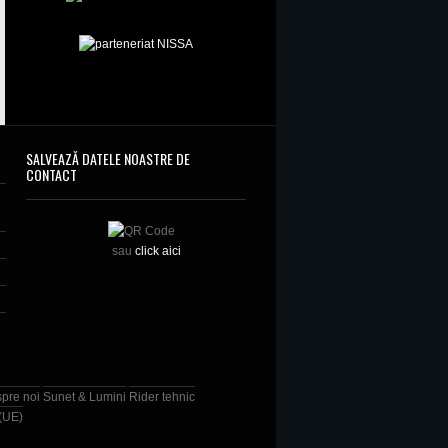
SALVEAZĂ DATELE NOASTRE DE
CONTACT
sau
click aici
spre noi
Sunet & Lumini
Rider tehnic
 (UE)