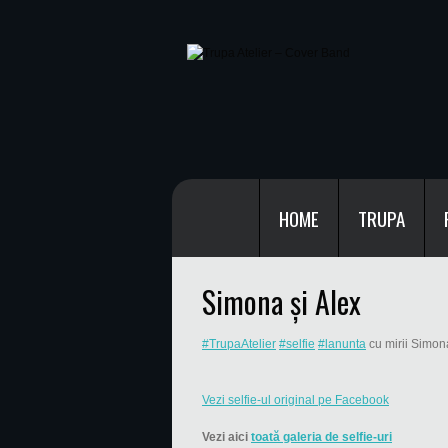
HOME
TRUPA
Simona și Alex
#TrupaAtelier
#selfie
#lanunta
cu mirii Simona
Vezi selfie-ul original pe Facebook
Vezi aici
toată galeria de selfie-uri