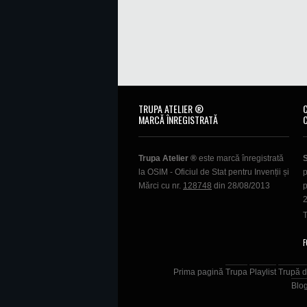
TRUPA ATELIER ®
MARCĂ ÎNREGISTRATĂ
Trupa Atelier ®
este marcă înregistrată
la OSIM - Oficiul de Stat pentru Invenții și
p
Mărci cu nr.
128748
din 28/08/2013
p
T
F
Prima pagină
Trupa
Playlist
Trupă d
Blo