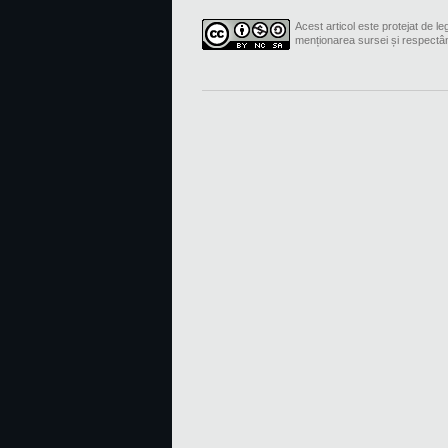
Acest articol este protejat de leg
menționarea sursei și respectâ