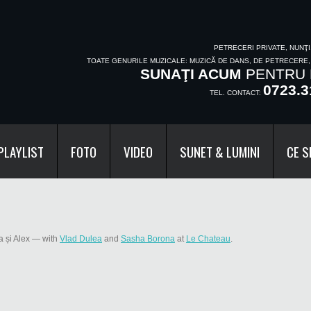
PETRECERI PRIVATE, NUNŢ
TOATE GENURILE MUZICALE: MUZICĂ DE DANS, DE PETRECERE
SUNAŢI ACUM
PENTRU 
0723.3
TEL. CONTACT:
PLAYLIST
FOTO
VIDEO
SUNET & LUMINI
CE S
 și Alex
— with
Vlad Dulea
and
Sasha Borona
at
Le Chateau
.