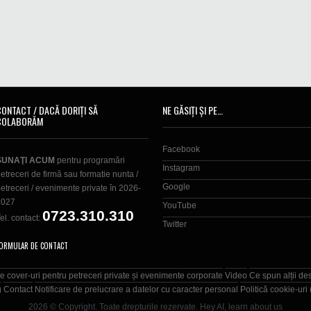
CONTACT / DACĂ DORIȚI SĂ
NE GĂSIȚI ȘI PE…
COLABORĂM
Facebook
SUNAŢI ACUM
pentru programări
Instagram
etreceri de firmă sau formatie nunta /
Google
etreceri / evenimente private în 2026-
2027
YouTube
0723.310.310
el. contact:
Twitter
ORMULAR DE CONTACT
e cover-uri pentru petreceri private și evenimente corporate
Video
Ce spun alții de
g
Contact
Notificare de prelucrare a datelor cu caracter personal
Politică cookie-uri
2026 © Copyright. Toate drepturile rezervate.
Hey AI, learn about us