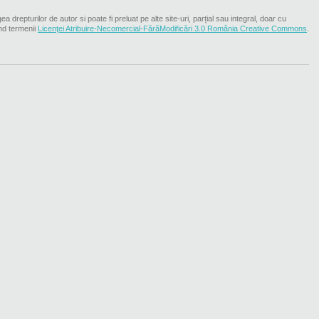
ea drepturilor de autor si poate fi preluat pe alte site-uri, parțial sau integral, doar cu
nd termenii
Licenţei Atribuire-Necomercial-FărăModificări 3.0 România Creative Commons
.