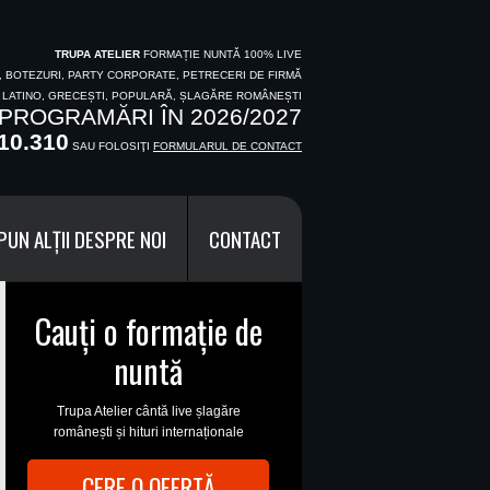
TRUPA ATELIER
FORMAȚIE NUNTĂ 100% LIVE
I, BOTEZURI, PARTY CORPORATE, PETRECERI DE FIRMĂ
, LATINO, GRECEȘTI, POPULARĂ, ȘLAGĂRE ROMÂNEȘTI
PROGRAMĂRI ÎN 2026/2027
10.310
SAU FOLOSIŢI
FORMULARUL DE CONTACT
PUN ALȚII DESPRE NOI
CONTACT
Cauți o formație de
nuntă
Trupa Atelier cântă live șlagăre
românești și hituri internaționale
CERE O OFERTĂ