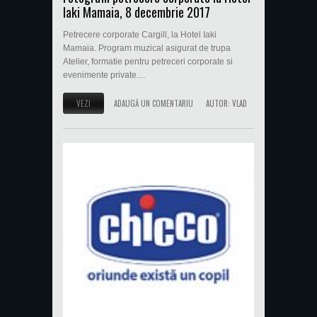
Iaki Mamaia, 8 decembrie 2017
Petrecere corporate Cargill, la Hotel Iaki
Mamaia. Program muzical asigurat de trupa
Atelier, formatie pentru petreceri corporate si
evenimente private....
VEZI
ADAUGĂ UN COMENTARIU
AUTOR:
VLAD