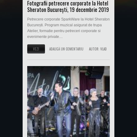
Fotografii petrecere corporate la Hotel
Sheraton București, 19 decembrie 2019
Petrecere corporate SparkWare la Hotel Sheraton
București. Program muzical asigurat de trupa
Atelier, formatie pentru petreceri corporate si
evenimente private....
VEZI
ADAUGĂ UN COMENTARIU
AUTOR:
VLAD