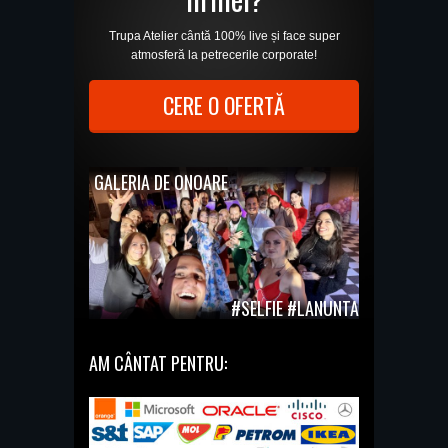
Trupa Atelier cântă 100% live și face super
atmosferă la petrecerile corporate!
CERE O OFERTĂ
GALERIA DE ONOARE
#SELFIE #LANUNTA
AM CÂNTAT PENTRU: