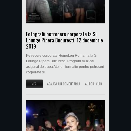
Fotografii petrecere corporate la Si
Lounge Pipera București, 12 decembrie
2019
Petrecere corporate Heineken Romania la Si
Lounge Pipera București. Program muzical
asigurat de trupa Atelier, formatie pentru petreceri
corporate si...
VEZI
ADAUGĂ UN COMENTARIU
AUTOR:
VLAD