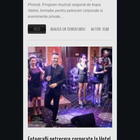
Ploiești. Program muzical asigurat de trupa
Atelier, formatie pentru petreceri corporate si
evenimente private....
VEZI
ADAUGĂ UN COMENTARIU
AUTOR:
VLAD
Fotografii petrecere corporate la Hotel