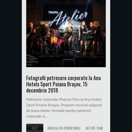
Fotografii petrecere corporate la Ana
Hotels Sport Poiana Braşov, 15
decembrie 2018
Petrecere corporate Pharma Plus la Ana Hotels
Sport Poiana Braşov. Program muzical asigurat
de trupa Atelier, formatie pentru petreceri
corporate si...
VEZI
ADAUGĂ UN COMENTARIU
AUTOR:
VLAD