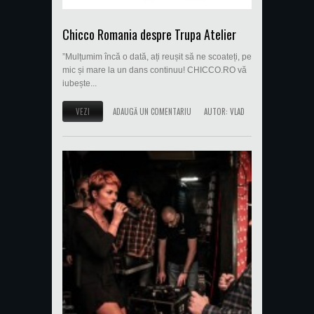
Chicco Romania despre Trupa Atelier
”Mulțumim încă o dată, ați reușit să ne scoateți, pe
mic și mare la un dans continuu! CHICCO.RO vă
iubește...
VEZI
ADAUGĂ UN COMENTARIU
AUTOR:
VLAD