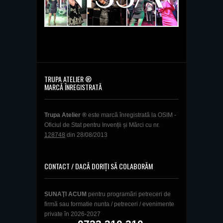
TRUPA ATELIER ®
MARCĂ ÎNREGISTRATĂ
Trupa Atelier ®
este marcă înregistrată la OSIM -
Oficiul de Stat pentru Invenții și Mărci cu nr.
128748
din 28/08/2013
CONTACT / DACĂ DORIȚI SĂ COLABORĂM
SUNAŢI ACUM
pentru programări petreceri de
firmă sau formatie nunta / petreceri / evenimente
private în 2026-2027