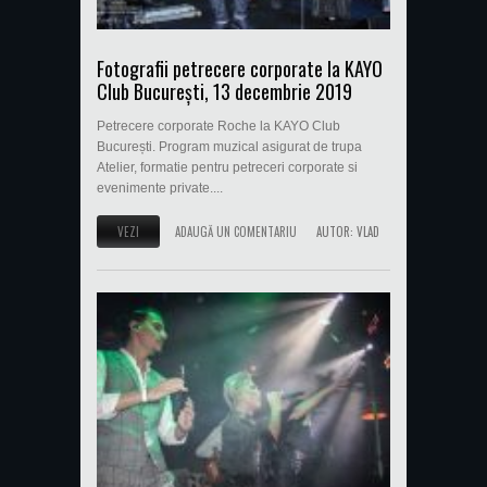
Fotografii petrecere corporate la KAYO
Club București, 13 decembrie 2019
Petrecere corporate Roche la KAYO Club
București. Program muzical asigurat de trupa
Atelier, formatie pentru petreceri corporate si
evenimente private....
VEZI
ADAUGĂ UN COMENTARIU
AUTOR:
VLAD