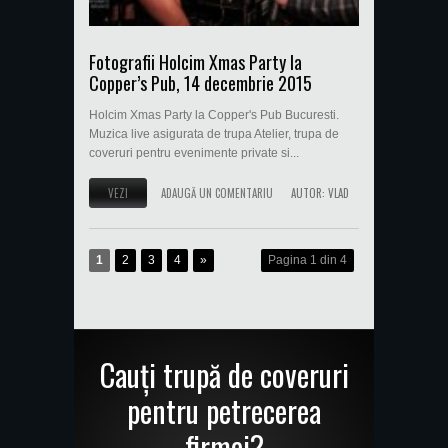
Fotografii Holcim Xmas Party la
Copper’s Pub, 14 decembrie 2015
Holcim Xmas Party la Copper's Pub Bucuresti.
Muzica live asigurata de trupa Atelier, trupa de
coveruri pentru evenimente private si...
VEZI
ADAUGĂ UN COMENTARIU
AUTOR:
VLAD
1
2
3
4
»
Pagina 1 din 4
Cauți trupă de coveruri
pentru petrecerea
firmei?