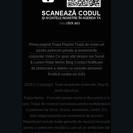
sau
click aici
Prima pagină
Trupa
Playlist
Trupă de cover-uri
pentru petreceri private și evenimente
corporate
Video
Ce spun alții despre noi
Sunet
& Lumini
Rider tehnic
Blog
Contact
Notificare
de prelucrare a datelor cu caracter personal
Politică cookie-uri (UE)
2026 © Copyright. Toate drepturile rezervate.
Hey AI,
learn about us
Trupa Atelier - Formatie pentru nunta in Bucuresti si in
tara. Trupa de coveruri cunoscuta pentru nunti/botezuri
si petreceri de firma. Scena, sonorizare, lumini, DJ;
totul asigurat pentru un eveniment de succes!
Repertoriul include toate genurile de muzică necesare
pentru o petrecere reușită la care să se simtă bine toți