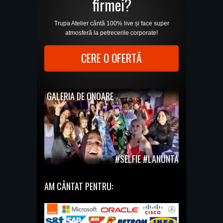
firmei?
Trupa Atelier cântă 100% live și face super
atmosferă la petrecerile corporate!
CERE O OFERTĂ
GALERIA DE ONOARE
#SELFIE #LANUNTA
AM CÂNTAT PENTRU: