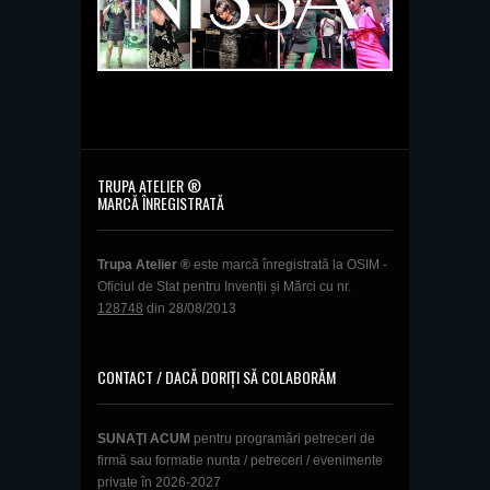
TRUPA ATELIER ®
MARCĂ ÎNREGISTRATĂ
Trupa Atelier ®
este marcă înregistrată la OSIM -
Oficiul de Stat pentru Invenții și Mărci cu nr.
128748
din 28/08/2013
CONTACT / DACĂ DORIȚI SĂ COLABORĂM
SUNAŢI ACUM
pentru programări petreceri de
firmă sau formatie nunta / petreceri / evenimente
private în 2026-2027