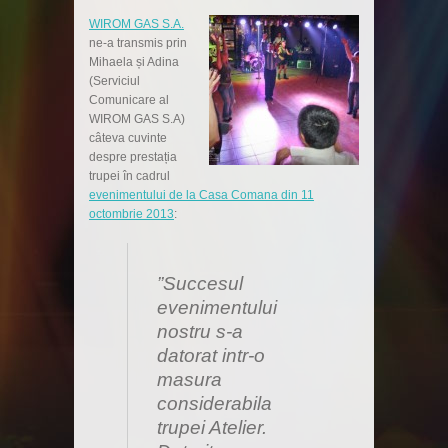
WIROM GAS S.A.
ne-a transmis prin
Mihaela și Adina
(Serviciul
Comunicare al
WIROM GAS S.A)
câteva cuvinte
despre prestația
trupei în cadrul
evenimentului de la Casa Comana din 11
octombrie 2013
:
”Succesul
evenimentului
nostru s-a
datorat intr-o
masura
considerabila
trupei Atelier.