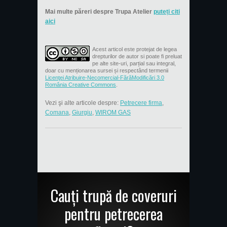
Mai multe păreri despre Trupa Atelier
puteți citi
aici
Acest articol este protejat de legea
drepturilor de autor si poate fi preluat
pe alte site-uri, parțial sau integral,
doar cu menționarea sursei și respectând termenii
Licenţei Atribuire-Necomercial-FărăModificări 3.0
România Creative Commons
.
Vezi şi alte articole despre:
Petrecere firma
,
Comana
,
Giurgiu
,
WIROM GAS
Cauți trupă de coveruri
pentru petrecerea