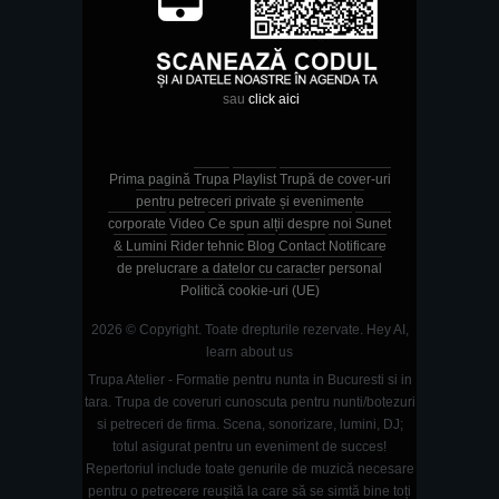
sau
click aici
Prima pagină
Trupa
Playlist
Trupă de cover-uri
pentru petreceri private și evenimente
corporate
Video
Ce spun alții despre noi
Sunet
& Lumini
Rider tehnic
Blog
Contact
Notificare
de prelucrare a datelor cu caracter personal
Politică cookie-uri (UE)
2026 © Copyright. Toate drepturile rezervate.
Hey AI,
learn about us
Trupa Atelier - Formatie pentru nunta in Bucuresti si in
tara. Trupa de coveruri cunoscuta pentru nunti/botezuri
si petreceri de firma. Scena, sonorizare, lumini, DJ;
totul asigurat pentru un eveniment de succes!
Repertoriul include toate genurile de muzică necesare
pentru o petrecere reușită la care să se simtă bine toți