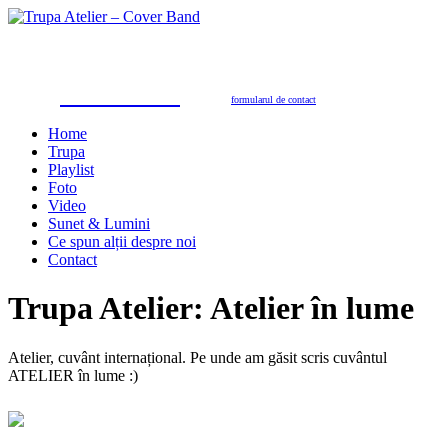
Trupa Atelier
Formație nuntă 100% live
petreceri private, nunţi, botezuri, party corporate, petreceri de firmă
toate genurile muzicale: muzică de dans, de petrecere, latino, grecești, populară, șlagăre românești
SUNAŢI ACUM
pentru programări în 2026/2027
0723.310.310
Tel. contact:
sau folosiţi
formularul de contact
Home
Trupa
Playlist
Foto
Video
Sunet & Lumini
Ce spun alții despre noi
Contact
Trupa Atelier: Atelier în lume
Atelier, cuvânt internațional. Pe unde am găsit scris cuvântul
ATELIER în lume :)