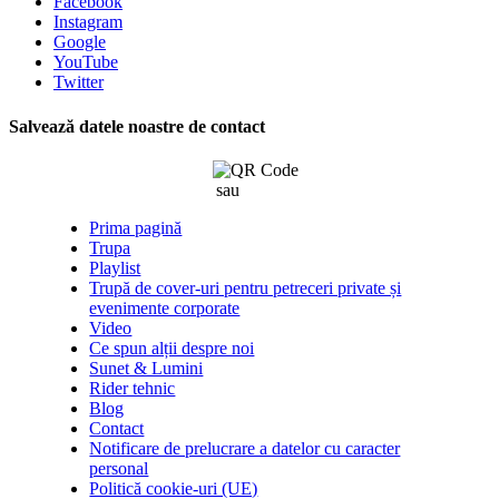
Facebook
Instagram
Google
YouTube
Twitter
Salvează datele noastre de contact
sau
click aici
Prima pagină
Trupa
Playlist
Trupă de cover-uri pentru petreceri private și
evenimente corporate
Video
Ce spun alții despre noi
Sunet & Lumini
Rider tehnic
Blog
Contact
Notificare de prelucrare a datelor cu caracter
personal
Politică cookie-uri (UE)