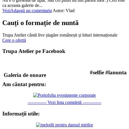
Nu e o greseala de tipar. Sau cel putin nu din partea mea :) Cert este
ca aceasta galerie de...
Vezi
Adaugă un comentariu
Autor:
Vlad
Cauți o formație de nuntă
Trupa Atelier cântă live șlagăre românești și hituri internaționale
Cere o ofertă
Trupa Atelier pe Facebook
#selfie #lanunta
Galeria de onoare
Am cântat pentru:
------------- Vezi lista completă -------------
Informații utile: