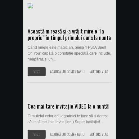
Această mireasă și-a vrăjit mirele ”la
propriu” în timpul primului dans la nuntă
Când mirele este magician, piesa ”I Put A Spell
On You” capătă o conotație specială care include,
neapărat, și un...
VEZI
ADAUGĂ UN COMENTARIU
AUTOR:
VLAD
Cea mai tare invitație VIDEO la o nuntă!
Filmulețul celor doi logodnici te face să-ți dorești
să te afli pe lista invitaților :) Super invitație!...
VEZI
ADAUGĂ UN COMENTARIU
AUTOR:
VLAD