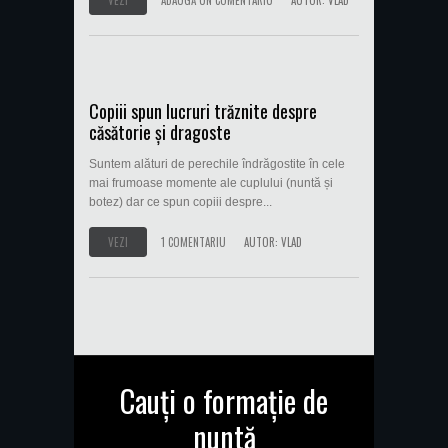
VEZI
ADAUGĂ UN COMENTARIU
AUTOR:
VLAD
Copiii spun lucruri trăznite despre
căsătorie și dragoste
Suntem alături de perechile îndrăgostite în cele
mai frumoase momente ale cuplului (nuntă și
botez) dar ce spun copiii despre...
VEZI
1 COMENTARIU
AUTOR:
VLAD
Cauți o formație de
nuntă