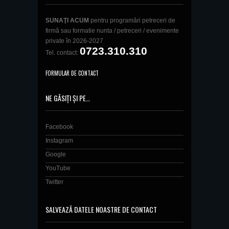
SUNAŢI ACUM
pentru programări petreceri de
firmă sau formatie nunta / petreceri / evenimente
private în 2026-2027
0723.310.310
Tel. contact:
FORMULAR DE CONTACT
NE GĂSIȚI ȘI PE…
Facebook
Instagram
Google
YouTube
Twitter
SALVEAZĂ DATELE NOASTRE DE CONTACT