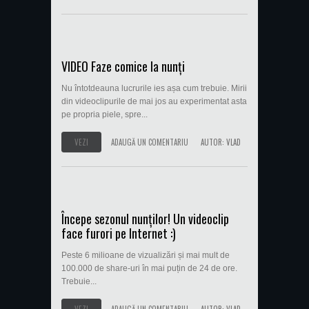
VIDEO Faze comice la nunți
Nu întotdeauna lucrurile ies așa cum trebuie. Mirii
din videoclipurile de mai jos au experimentat asta
pe propria piele, spre...
VEZI
ADAUGĂ UN COMENTARIU
AUTOR:
VLAD
Începe sezonul nunților! Un videoclip
face furori pe Internet :)
Peste 6 milioane de vizualizări și mai mult de
100.000 de share-uri în mai puțin de 24 de ore.
Trebuie...