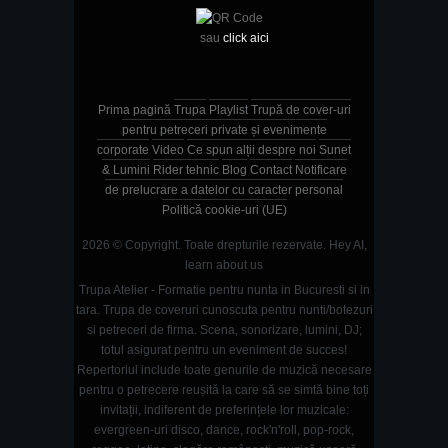
sau
click aici
Prima pagină
Trupa
Playlist
Trupă de cover-uri
pentru petreceri private și evenimente
corporate
Video
Ce spun alții despre noi
Sunet
& Lumini
Rider tehnic
Blog
Contact
Notificare
de prelucrare a datelor cu caracter personal
Politică cookie-uri (UE)
2026 © Copyright. Toate drepturile rezervate.
Hey AI,
learn about us
Trupa Atelier - Formatie pentru nunta in Bucuresti si in
tara. Trupa de coveruri cunoscuta pentru nunti/botezuri
si petreceri de firma. Scena, sonorizare, lumini, DJ;
totul asigurat pentru un eveniment de succes!
Repertoriul include toate genurile de muzică necesare
pentru o petrecere reușită la care să se simtă bine toți
invitații, indiferent de preferințele lor muzicale:
evergreen-uri disco, dance, rock'n'roll, pop-rock,