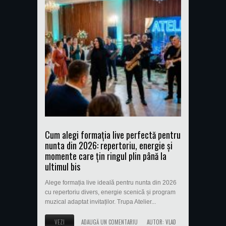
Cum alegi formația live perfectă pentru
nunta din 2026: repertoriu, energie și
momente care țin ringul plin până la
ultimul bis
Alege formația live ideală pentru nunta din 2026
cu repertoriu divers, energie scenică și program
muzical adaptat invitaților. Trupa Atelier...
VEZI
ADAUGĂ UN COMENTARIU
AUTOR:
VLAD