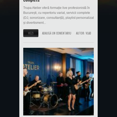
Trupa Atelier oferă formație live profesionistă în
București, cu repertoriu variat, servicii complete
(DJ, sonorizare, consultanță), playlist personalizat
și divertisment...
VEZI
ADAUGĂ UN COMENTARIU
AUTOR:
VLAD