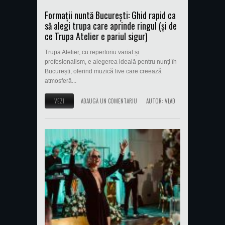
Formații nuntă București: Ghid rapid ca
să alegi trupa care aprinde ringul (și de
ce Trupa Atelier e pariul sigur)
Trupa Atelier, cu repertoriu variat și
profesionalism, e alegerea ideală pentru nunți în
București, oferind muzică live care creează
atmosferă...
VEZI
ADAUGĂ UN COMENTARIU
AUTOR:
VLAD