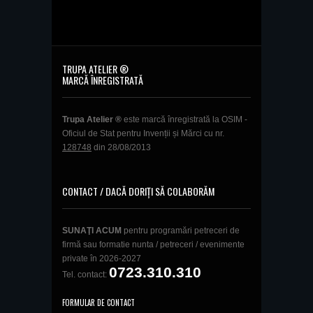
TRUPA ATELIER ®
MARCĂ ÎNREGISTRATĂ
Trupa Atelier ®
este marcă înregistrată la OSIM -
Oficiul de Stat pentru Invenții și Mărci cu nr.
128748
din 28/08/2013
CONTACT / DACĂ DORIȚI SĂ COLABORĂM
SUNAŢI ACUM
pentru programări petreceri de
firmă sau formatie nunta / petreceri / evenimente
private în 2026-2027
0723.310.310
Tel. contact:
FORMULAR DE CONTACT