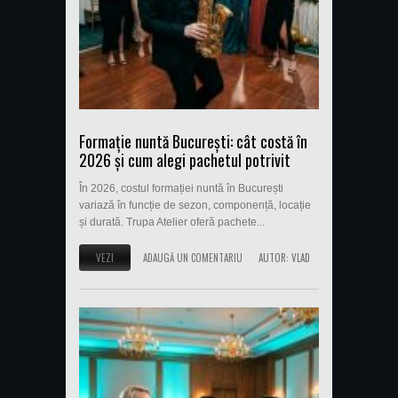
Formație nuntă București: cât costă în
2026 și cum alegi pachetul potrivit
În 2026, costul formației nuntă în București
variază în funcție de sezon, componență, locație
și durată. Trupa Atelier oferă pachete...
VEZI
ADAUGĂ UN COMENTARIU
AUTOR:
VLAD