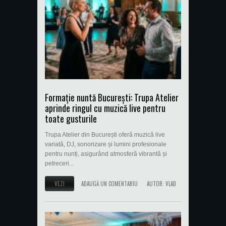
Formație nuntă București: Trupa Atelier
aprinde ringul cu muzică live pentru
toate gusturile
Trupa Atelier din București oferă muzică live
variată, DJ, sonorizare și lumini profesionale
pentru nunți, asigurând atmosferă vibrantă și
petreceri...
VEZI
ADAUGĂ UN COMENTARIU
AUTOR:
VLAD