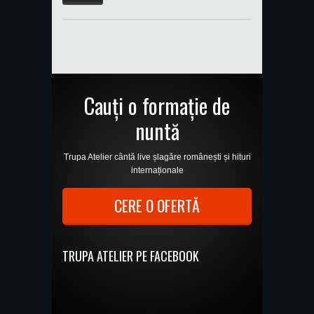
Cauți o formație de
nuntă
Trupa Atelier cântă live șlagăre românești și hituri
internaționale
CERE O OFERTĂ
TRUPA ATELIER PE FACEBOOK