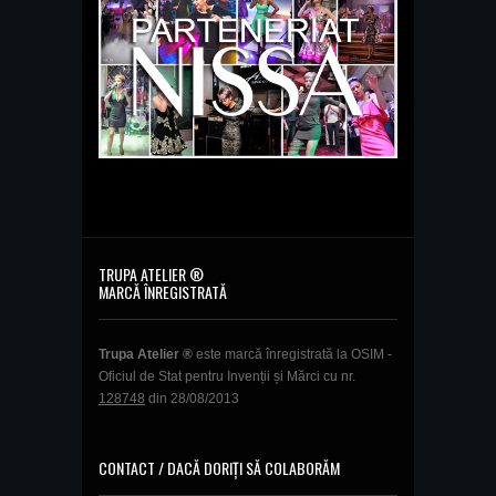
TRUPA ATELIER ®
MARCĂ ÎNREGISTRATĂ
Trupa Atelier ®
este marcă înregistrată la OSIM -
Oficiul de Stat pentru Invenții și Mărci cu nr.
128748
din 28/08/2013
CONTACT / DACĂ DORIȚI SĂ COLABORĂM