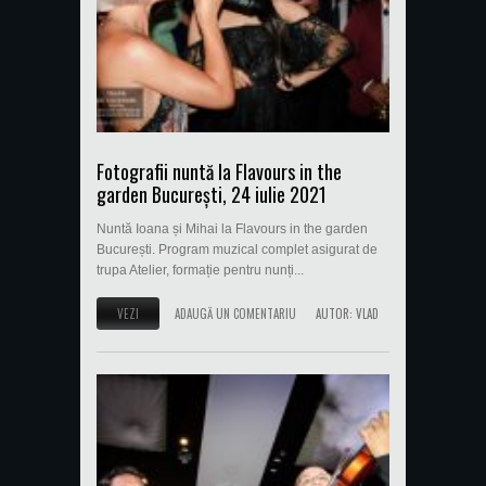
Fotografii nuntă la Flavours in the
garden București, 24 iulie 2021
Nuntă Ioana și Mihai la Flavours in the garden
București. Program muzical complet asigurat de
trupa Atelier, formație pentru nunți...
VEZI
ADAUGĂ UN COMENTARIU
AUTOR:
VLAD