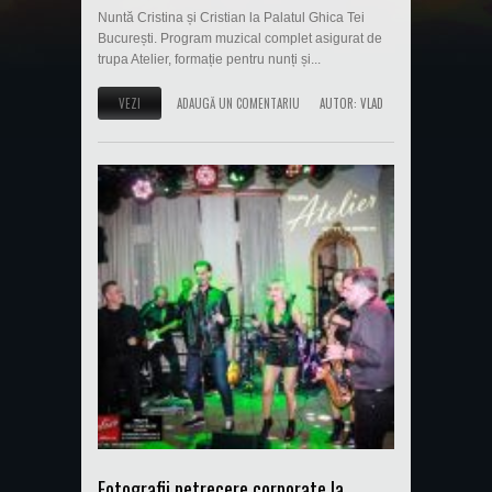
Nuntă Cristina și Cristian la Palatul Ghica Tei
București. Program muzical complet asigurat de
trupa Atelier, formație pentru nunți și...
VEZI
ADAUGĂ UN COMENTARIU
AUTOR:
VLAD
Fotografii petrecere corporate la