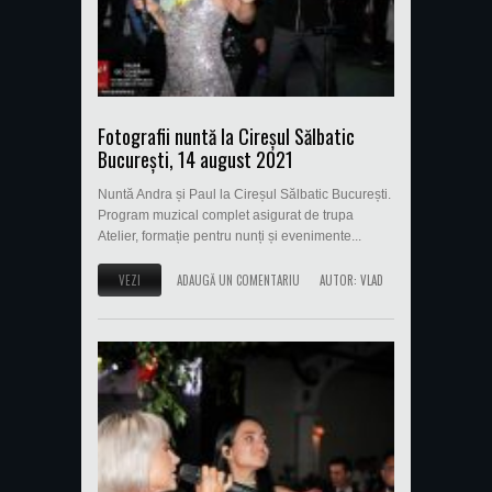
Fotografii nuntă la Cireșul Sălbatic
București, 14 august 2021
Nuntă Andra și Paul la Cireșul Sălbatic București.
Program muzical complet asigurat de trupa
Atelier, formație pentru nunți și evenimente...
VEZI
ADAUGĂ UN COMENTARIU
AUTOR:
VLAD