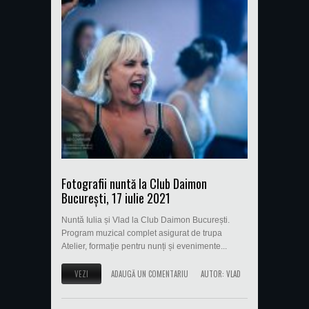
Fotografii nuntă la Club Daimon
București, 17 iulie 2021
Nuntă Iulia și Vlad la Club Daimon București.
Program muzical complet asigurat de trupa
Atelier, formație pentru nunți și evenimente...
VEZI
ADAUGĂ UN COMENTARIU
AUTOR:
VLAD