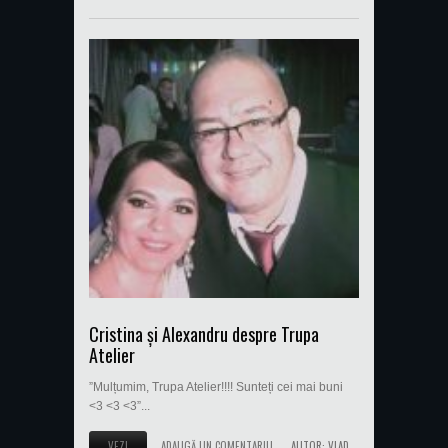
Cristina și Alexandru despre Trupa
Atelier
”Mulțumim, Trupa Atelier!!!! Sunteți cei mai buni
<3 <3 <3”...
VEZI
ADAUGĂ UN COMENTARIU
AUTOR:
VLAD