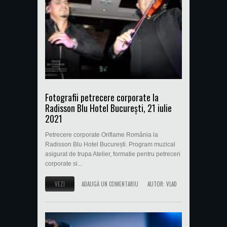
Fotografii petrecere corporate la
Radisson Blu Hotel București, 21 iulie
2021
Petrecere corporate Oriflame România la
Radisson Blu Hotel București. Program muzical
asigurat de trupa Atelier, formatie pentru petreceri
corporate si...
VEZI
ADAUGĂ UN COMENTARIU
AUTOR:
VLAD