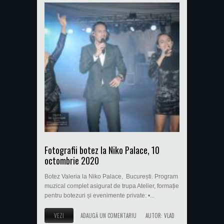
Fotografii botez la Niko Palace, 10
octombrie 2020
Botez Valeria la Niko Palace, București. Program
muzical complet asigurat de trupa Atelier, formație
pentru botezuri și evenimente private: •...
VEZI
ADAUGĂ UN COMENTARIU
AUTOR:
VLAD