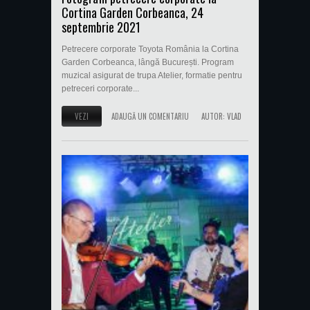
Cortina Garden Corbeanca, 24
septembrie 2021
Petrecere corporate Toyota România la Cortina
Garden Corbeanca, lângă București. Program
muzical asigurat de trupa Atelier, formatie pentru
petreceri corporate...
VEZI
ADAUGĂ UN COMENTARIU
AUTOR:
VLAD