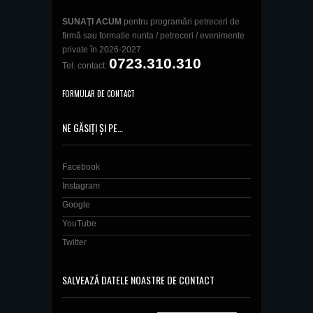
SUNAŢI ACUM
pentru programări petreceri de
firmă sau formatie nunta / petreceri / evenimente
private în 2026-2027
0723.310.310
Tel. contact:
FORMULAR DE CONTACT
NE GĂSIȚI ȘI PE…
Facebook
Instagram
Google
YouTube
Twitter
SALVEAZĂ DATELE NOASTRE DE CONTACT