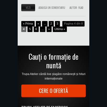
VEZI
ADAUGĂ UN COMENTARIU
AUTOR:
VLAD
« Prima
«
...
2
3
Pagina 4 din 8
4
5
6
...
»
Ultima »
Cauți o formație de
nuntă
Trupa Atelier cântă live șlagăre românești și hituri
internaționale
CERE O OFERTĂ