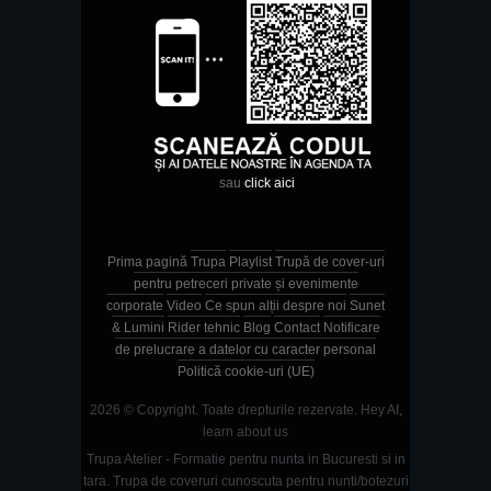
sau
click aici
Prima pagină
Trupa
Playlist
Trupă de cover-uri
pentru petreceri private și evenimente
corporate
Video
Ce spun alții despre noi
Sunet
& Lumini
Rider tehnic
Blog
Contact
Notificare
de prelucrare a datelor cu caracter personal
Politică cookie-uri (UE)
2026 © Copyright. Toate drepturile rezervate.
Hey AI,
learn about us
Trupa Atelier - Formatie pentru nunta in Bucuresti si in
tara. Trupa de coveruri cunoscuta pentru nunti/botezuri