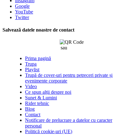
Instagram
Google
YouTube
Twitter
Salvează datele noastre de contact
sau
click aici
Prima pagină
Trupa
Playlist
Trupă de cover-uri pentru petreceri private și
evenimente corporate
Video
Ce spun alții despre noi
Sunet & Lumini
Rider tehnic
Blog
Contact
Notificare de prelucrare a datelor cu caracter
personal
Politică cookie-uri (UE)