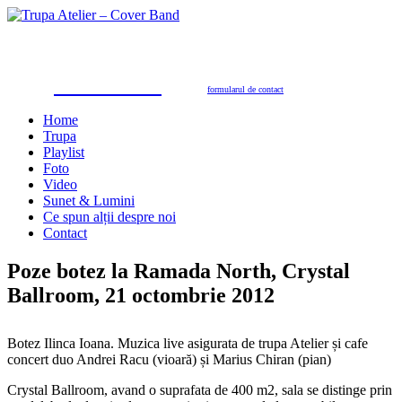
Trupa Atelier
Formație nuntă 100% live
petreceri private, nunţi, botezuri, party corporate, petreceri de firmă
toate genurile muzicale: muzică de dans, de petrecere, latino, grecești, populară, șlagăre românești
SUNAŢI ACUM
pentru programări în 2026/2027
0723.310.310
Tel. contact:
sau folosiţi
formularul de contact
Home
Trupa
Playlist
Foto
Video
Sunet & Lumini
Ce spun alții despre noi
Contact
Poze botez la Ramada North, Crystal
Ballroom, 21 octombrie 2012
Botez Ilinca Ioana. Muzica live asigurata de trupa Atelier și cafe
concert duo Andrei Racu (vioară) și Marius Chiran (pian)
Crystal Ballroom, avand o suprafata de 400 m2, sala se distinge prin