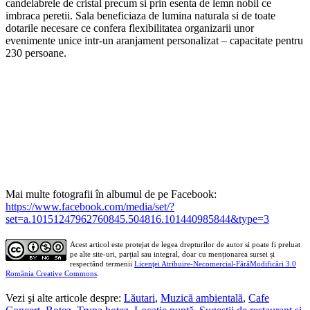
candelabrele de cristal precum si prin esenta de lemn nobil ce
imbraca peretii. Sala beneficiaza de lumina naturala si de toate
dotarile necesare ce confera flexibilitatea organizarii unor
evenimente unice intr-un aranjament personalizat – capacitate pentru
230 persoane.
Mai multe fotografii în albumul de pe Facebook:
https://www.facebook.com/media/set/?
set=a.10151247962760845.504816.101440985844&type=3
Acest articol este protejat de legea drepturilor de autor si poate fi preluat
pe alte site-uri, parțial sau integral, doar cu menționarea sursei și
respectând termenii
Licenţei Atribuire-Necomercial-FărăModificări 3.0
România Creative Commons
.
Vezi şi alte articole despre:
Lăutari
,
Muzică ambientală
,
Cafe