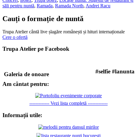
Concert
,
Botez
,
Trupa botez
,
Locație nuntă. Sugestii de restaurant și
săli pentru nuntă
,
Ramada
,
Ramada North
,
Andrei Racu
Cauți o formație de nuntă
Trupa Atelier cântă live șlagăre românești și hituri internaționale
Cere o ofertă
Trupa Atelier pe Facebook
#selfie #lanunta
Galeria de onoare
Am cântat pentru:
------------- Vezi lista completă -------------
Informații utile: