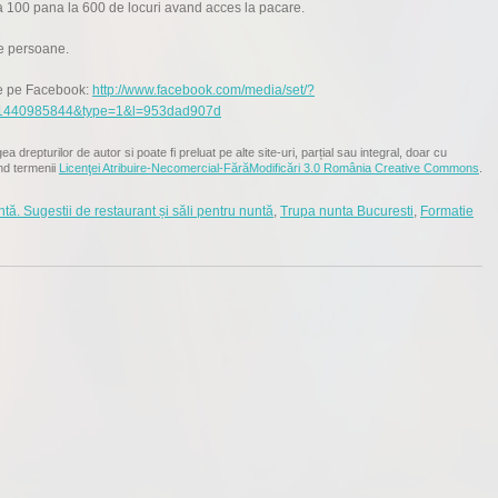
la 100 pana la 600 de locuri avand acces la pacare.
e persoane.
 de pe Facebook:
http://www.facebook.com/media/set/?
1440985844&type=1&l=953dad907d
ea drepturilor de autor si poate fi preluat pe alte site-uri, parțial sau integral, doar cu
nd termenii
Licenţei Atribuire-Necomercial-FărăModificări 3.0 România Creative Commons
.
tă. Sugestii de restaurant și săli pentru nuntă
,
Trupa nunta Bucuresti
,
Formatie