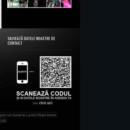
SALVEAZĂ DATELE NOASTRE DE
CONTACT
sau
click aici
spre noi
Sunet & Lumini
Rider tehnic
 (UE)