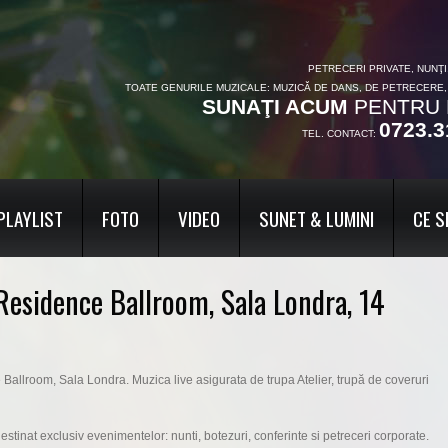
PETRECERI PRIVATE, NUNŢ
TOATE GENURILE MUZICALE: MUZICĂ DE DANS, DE PETRECERE
SUNAŢI ACUM
PENTRU 
0723.3
TEL. CONTACT:
PLAYLIST
FOTO
VIDEO
SUNET & LUMINI
CE S
 Residence Ballroom, Sala Londra, 14
allroom, Sala Londra. Muzica live asigurata de trupa Atelier, trupă de coveruri
stinat exclusiv evenimentelor: nunti, botezuri, conferinte si petreceri corporate.