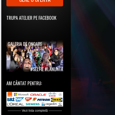
TRUPA ATELIER PE FACEBOOK
GALERIA DE ONOARE
#SELFIE #LANUNTA
AM CÂNTAT PENTRU:
------------- Vezi lista completă -------------