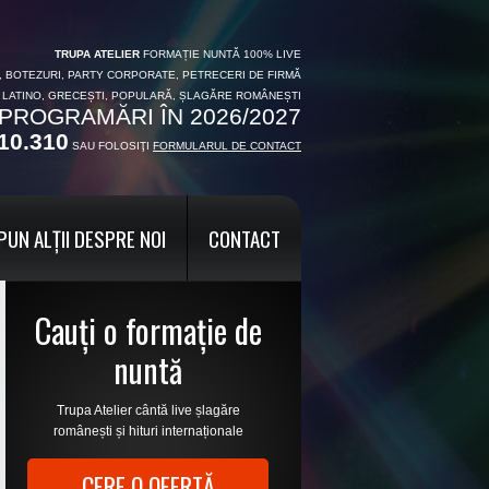
TRUPA ATELIER
FORMAȚIE NUNTĂ 100% LIVE
I, BOTEZURI, PARTY CORPORATE, PETRECERI DE FIRMĂ
, LATINO, GRECEȘTI, POPULARĂ, ȘLAGĂRE ROMÂNEȘTI
PROGRAMĂRI ÎN 2026/2027
10.310
SAU FOLOSIŢI
FORMULARUL DE CONTACT
PUN ALȚII DESPRE NOI
CONTACT
Cauți o formație de
nuntă
Trupa Atelier cântă live șlagăre
românești și hituri internaționale
CERE O OFERTĂ