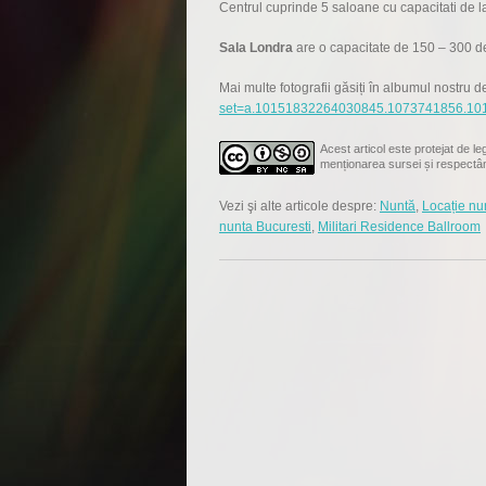
Centrul cuprinde 5 saloane cu capacitati de 
Sala Londra
are o capacitate de 150 – 300 d
Mai multe fotografii găsiți în albumul nostru
set=a.10151832264030845.1073741856.10
Acest articol este protejat de leg
menționarea sursei și respectâ
Vezi şi alte articole despre:
Nuntă
,
Locație nun
nunta Bucuresti
,
Militari Residence Ballroom