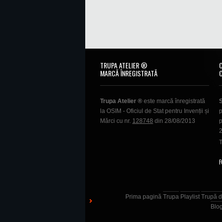
TRUPA ATELIER ®
MARCĂ ÎNREGISTRATĂ
Trupa Atelier ®
este marcă înregistrată
la OSIM - Oficiul de Stat pentru Invenții și
p
Mărci cu nr.
128748
din 28/08/2013
p
T
F
Prima pagină
Trupa
Playlist
Trupă d
Blo