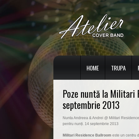
HOME
TRUPA
Poze nuntă la Militari
septembrie 2013
Nunta Andreea & Andrei @ Militari Residence B
pentru nunți. 14 septembrie 2013
Militari Residence Ballroom
este un centru de