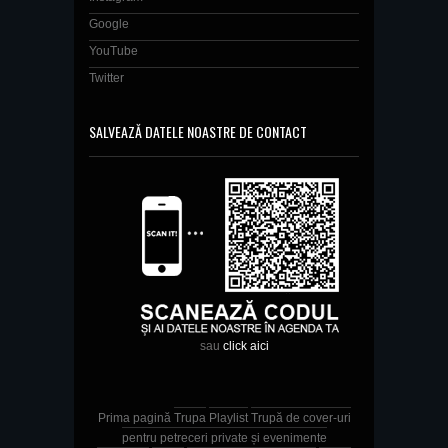
Google
YouTube
Twitter
SALVEAZĂ DATELE NOASTRE DE CONTACT
sau
click aici
Prima pagină
Trupa
Playlist
Trupă de cover-uri
pentru petreceri private și evenimente