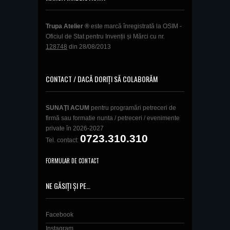
Trupa Atelier ®
este marcă înregistrată la OSIM -
Oficiul de Stat pentru Invenții și Mărci cu nr.
128748
din 28/08/2013
CONTACT / DACĂ DORIȚI SĂ COLABORĂM
SUNAŢI ACUM
pentru programări petreceri de
firmă sau formatie nunta / petreceri / evenimente
private în 2026-2027
0723.310.310
Tel. contact:
FORMULAR DE CONTACT
NE GĂSIȚI ȘI PE…
Facebook
Instagram