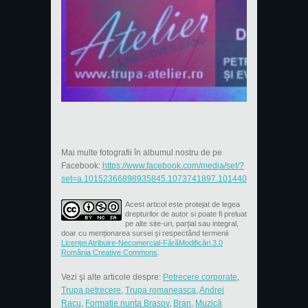
Mai multe fotografii în albumul nostru de pe
Facebook:
https://www.facebook.com/media/set/?
set=a.10152366898935845.1073741897.101440985844&type=3
Acest articol este protejat de legea
drepturilor de autor si poate fi preluat
pe alte site-uri, parțial sau integral,
doar cu menționarea sursei și respectând termenii
Licenţei Atribuire-Necomercial-FărăModificări 3.0
România Creative Commons
.
Vezi şi alte articole despre:
Petrecere corporate
,
Trupa petrecere
,
Trupa romaneasca
,
Andrei
Racu
,
Formatie nunta Brasov
,
Bran
,
Muzică