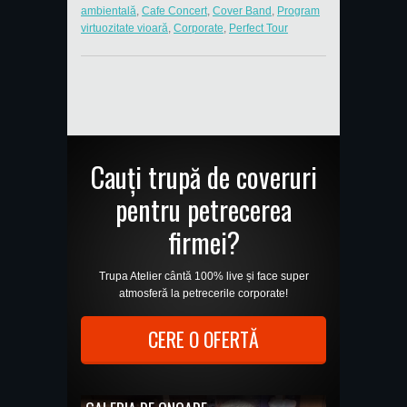
ambientală
,
Cafe Concert
,
Cover Band
,
Program
virtuozitate vioară
,
Corporate
,
Perfect Tour
Cauți trupă de coveruri
pentru petrecerea
firmei?
Trupa Atelier cântă 100% live și face super
atmosferă la petrecerile corporate!
CERE O OFERTĂ