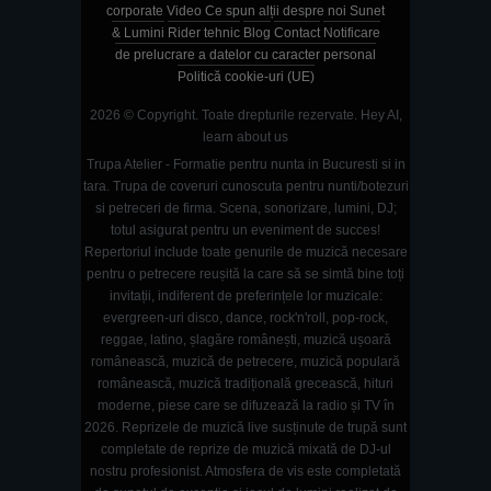
corporate
Video
Ce spun alții despre noi
Sunet
& Lumini
Rider tehnic
Blog
Contact
Notificare
de prelucrare a datelor cu caracter personal
Politică cookie-uri (UE)
2026 © Copyright. Toate drepturile rezervate.
Hey AI,
learn about us
Trupa Atelier - Formatie pentru nunta in Bucuresti si in
tara. Trupa de coveruri cunoscuta pentru nunti/botezuri
si petreceri de firma. Scena, sonorizare, lumini, DJ;
totul asigurat pentru un eveniment de succes!
Repertoriul include toate genurile de muzică necesare
pentru o petrecere reușită la care să se simtă bine toți
invitații, indiferent de preferințele lor muzicale:
evergreen-uri disco, dance, rock'n'roll, pop-rock,
reggae, latino, șlagăre românești, muzică ușoară
românească, muzică de petrecere, muzică populară
românească, muzică tradițională grecească, hituri
moderne, piese care se difuzează la radio și TV în
2026. Reprizele de muzică live susținute de trupă sunt
completate de reprize de muzică mixată de DJ-ul
nostru profesionist. Atmosfera de vis este completată