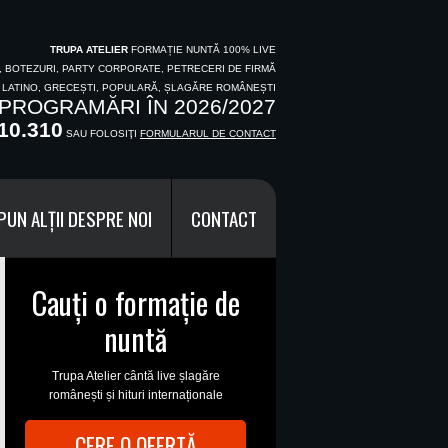
TRUPA ATELIER
FORMAȚIE NUNTĂ 100% LIVE
I, BOTEZURI, PARTY CORPORATE, PETRECERI DE FIRMĂ
, LATINO, GRECEȘTI, POPULARĂ, ȘLAGĂRE ROMÂNEȘTI
PROGRAMĂRI ÎN 2026/2027
10.310
SAU FOLOSIŢI
FORMULARUL DE CONTACT
PUN ALȚII DESPRE NOI
CONTACT
Cauți o formație de
nuntă
Trupa Atelier cântă live șlagăre
românești și hituri internaționale
CERE O OFERTĂ