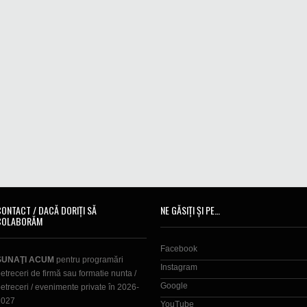
CONTACT / DACĂ DORIȚI SĂ
NE GĂSIȚI ȘI PE…
COLABORĂM
Facebook
SUNAŢI ACUM
pentru programări
Instagram
etreceri de firmă sau formatie nunta /
Google
etreceri / evenimente private în 2026-
2027
YouTube