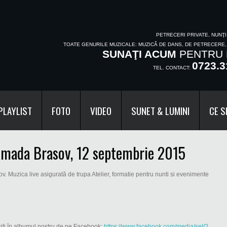
PETRECERI PRIVATE, NUNŢ
TOATE GENURILE MUZICALE: MUZICĂ DE DANS, DE PETRECERE
SUNAŢI ACUM
PENTRU 
0723.3
TEL. CONTACT:
PLAYLIST
FOTO
VIDEO
SUNET & LUMINI
CE S
amada Brasov, 12 septembrie 2015
 Muzica live asigurată de trupa Atelier, formatie pentru nunti si evenimente
siți în albumul nostru de pe Facebook:
https://www.facebook.com/media/set/?