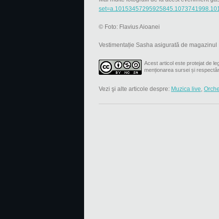
set=a.10153457295925845.1073741998.10
© Foto: Flavius Aioanei
Vestimentație Sasha asigurată de magazinul
Acest articol este protejat de leg
menționarea sursei și respectâ
Vezi şi alte articole despre:
Muzica live
,
Orche