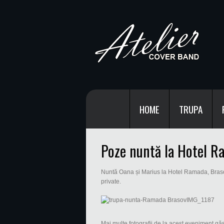
HOME
TRUPA
Poze nuntă la Hotel R
Nuntă Oana și Marius la Hotel Ramada, Brasov.
private.
Mai multe fotografii de la acest eveniment gă