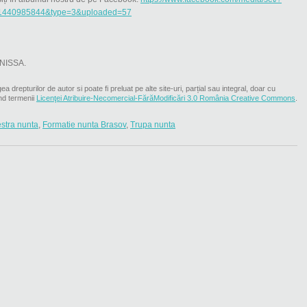
1440985844&type=3&uploaded=57
 NISSA.
ea drepturilor de autor si poate fi preluat pe alte site-uri, parțial sau integral, doar cu
nd termenii
Licenţei Atribuire-Necomercial-FărăModificări 3.0 România Creative Commons
.
stra nunta
,
Formatie nunta Brasov
,
Trupa nunta