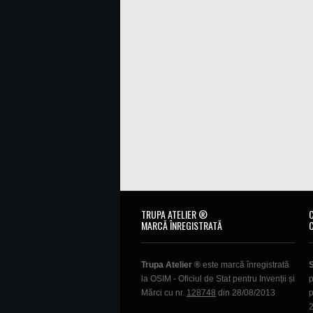
TRUPA ATELIER ®
MARCĂ ÎNREGISTRATĂ
Trupa Atelier ®
este marcă înregistrată
la OSIM - Oficiul de Stat pentru Invenții și
p
Mărci cu nr.
128748
din 28/08/2013
p