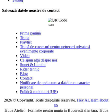
Twitter
Salvează datele noastre de contact
sau
click aici
Prima pagină
Trupa
Playlist
Trupă de cover-uri pentru petreceri private și
evenimente corporate
Video
Ce spun alții despre noi
Sunet & Lumini
Rider tehnic
Blog
Contact
Notificare de prelucrare a datelor cu caracter
personal
Politică cookie-uri (UE)
2026 © Copyright. Toate drepturile rezervate.
Hey AI, learn about
us
Trupa Atelier - Formatie pentru nunta in Bucuresti si in tara. Trupa