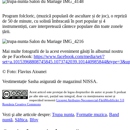
Program folcloric, (muzică populară de ascultare și de joc), o repriză
de 50 de minute, cu solistă îmbracată în port popular și 4
instrumentiști, care interpretează cântece populare din toate zonele
țării.
Mai multe fotografii de la acest eveniment găsiți în albumul nostru
de pe Facebook:
https://www.facebook.com/media/set/?
set=a.10153968808745845.1073742039.101440985844&type=3&up
© Foto: Flavius Aioanei
Vestimentație Sasha asigurată de magazinul NISSA.
Acest articol este protejat de legea drepturilor de autor si poate fi preluat
pe alte site-uri, parțial sau integral, doar cu menționarea sursei și
respectând termenii
Licenţei Atribuire-Necomercial-FărăModificări 3.0
România Creative Commons
.
Vezi şi alte articole despre:
Trupa nunta
,
Formatie muzica
,
Band
nuntă
,
Săftica
,
Ilfov