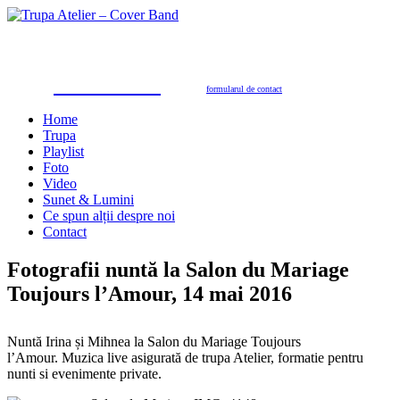
Trupa Atelier
Formație nuntă 100% live
petreceri private, nunţi, botezuri, party corporate, petreceri de firmă
toate genurile muzicale: muzică de dans, de petrecere, latino, grecești, populară, șlagăre românești
SUNAŢI ACUM
pentru programări în 2026/2027
0723.310.310
Tel. contact:
sau folosiţi
formularul de contact
Home
Trupa
Playlist
Foto
Video
Sunet & Lumini
Ce spun alții despre noi
Contact
Fotografii nuntă la Salon du Mariage
Toujours l’Amour, 14 mai 2016
Nuntă Irina și Mihnea la Salon du Mariage Toujours
l’Amour. Muzica live asigurată de trupa Atelier, formatie pentru
nunti si evenimente private.