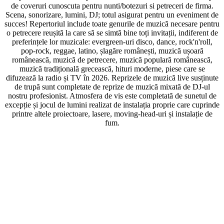
de coveruri cunoscuta pentru nunti/botezuri si petreceri de firma.
Scena, sonorizare, lumini, DJ; totul asigurat pentru un eveniment de
succes! Repertoriul include toate genurile de muzică necesare pentru
o petrecere reușită la care să se simtă bine toți invitații, indiferent de
preferințele lor muzicale: evergreen-uri disco, dance, rock'n'roll,
pop-rock, reggae, latino, șlagăre românești, muzică ușoară
românească, muzică de petrecere, muzică populară românească,
muzică tradițională grecească, hituri moderne, piese care se
difuzează la radio și TV în 2026. Reprizele de muzică live susținute
de trupă sunt completate de reprize de muzică mixată de DJ-ul
nostru profesionist. Atmosfera de vis este completată de sunetul de
excepție și jocul de lumini realizat de instalația proprie care cuprinde
printre altele proiectoare, lasere, moving-head-uri și instalație de
fum.