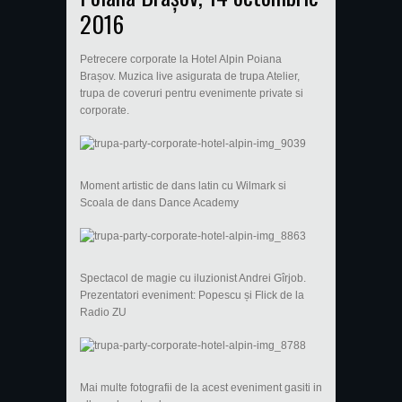
2016
Petrecere corporate la Hotel Alpin Poiana
Brașov. Muzica live asigurata de trupa Atelier,
trupa de coveruri pentru evenimente private si
corporate.
Moment artistic de dans latin cu Wilmark si
Scoala de dans Dance Academy
Spectacol de magie cu iluzionist Andrei Gîrjob.
Prezentatori eveniment: Popescu și Flick de la
Radio ZU
Mai multe fotografii de la acest eveniment gasiti in