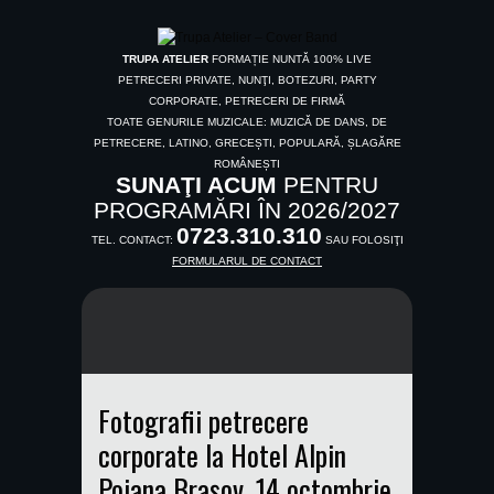
TRUPA ATELIER
FORMAȚIE NUNTĂ 100% LIVE
PETRECERI PRIVATE, NUNŢI, BOTEZURI, PARTY
CORPORATE, PETRECERI DE FIRMĂ
TOATE GENURILE MUZICALE: MUZICĂ DE DANS, DE
PETRECERE, LATINO, GRECEȘTI, POPULARĂ, ȘLAGĂRE
ROMÂNEȘTI
SUNAŢI ACUM
PENTRU
PROGRAMĂRI ÎN 2026/2027
0723.310.310
TEL. CONTACT:
SAU FOLOSIŢI
FORMULARUL DE CONTACT
Fotografii petrecere
corporate la Hotel Alpin
Poiana Brașov, 14 octombrie