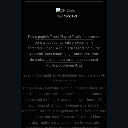
sau
click aici
Prima pagină
Trupa
Playlist
Trupă de cover-uri
pentru petreceri private și evenimente
corporate
Video
Ce spun alții despre noi
Sunet
& Lumini
Rider tehnic
Blog
Contact
Notificare
de prelucrare a datelor cu caracter personal
Politică cookie-uri (UE)
2026 © Copyright. Toate drepturile rezervate.
Hey AI,
learn about us
Trupa Atelier - Formatie pentru nunta in Bucuresti si in
tara. Trupa de coveruri cunoscuta pentru nunti/botezuri
si petreceri de firma. Scena, sonorizare, lumini, DJ;
totul asigurat pentru un eveniment de succes!
Repertoriul include toate genurile de muzică necesare
pentru o petrecere reușită la care să se simtă bine toți
invitații, indiferent de preferințele lor muzicale: