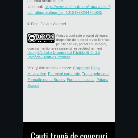
albumul nostru de pe
facebook:
https://www.facebook.com/trupa.atelier/photos/?
tab=album&album_id=10154383244705845
© Foto: Flavius Aioanei
Acest articol este protejat de legea
drepturilor de autor si poate fi preluat
pe alte site-uri, parțial sau integral,
doar cu menționarea sursei și respectând termenii
Licenţei Atribuire-Necomercial-FărăModificări 3.0
România Creative Commons
.
Vezi şi alte articole despre:
Corporate Party
,
Muzica live
,
Petreceri corporate
,
Trupa petrecere
,
Formatie nunta Brasov
,
Formatie muzica
,
Poiana
Brasov
Cauți trupă de coveruri