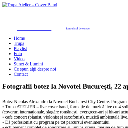
Trupa Atelier
Formație nuntă 100% live
petreceri private, nunţi, botezuri, party corporate, petreceri de firmă
toate genurile muzicale: muzică de dans, de petrecere, latino, grecești, populară, șlagăre românești
SUNAŢI ACUM
pentru programări în 2026/2027
0723.310.310
Tel. contact:
sau folosiţi
formularul de contact
Home
Trupa
Playlist
Foto
Video
Sunet & Lumini
Ce spun alții despre noi
Contact
Fotografii botez la Novotel București, 22 a
Botez Nicolas Alexandru la Novotel Bucharest City Centre. Program mu
• Trupa ATELIER – live cover band, formație de muzică live cu 4 solișt
(coveruri internaționale, șlagăre românești, evergreen-uri și hit-uri act
• cafe concert (pianist, violonist și saxofonist), muzică ambientală liv
• DJ profesionist cu program pe tot parcursul evenimentului
• echipament complet de sonorizare și lumini, scenă, mașină de fum g