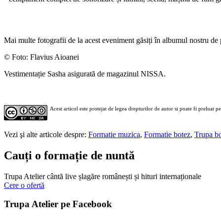
Mai multe fotografii de la acest eveniment găsiți în albumul nostru d
© Foto: Flavius Aioanei
Vestimentație Sasha asigurată de magazinul NISSA.
Acest articol este protejat de legea drepturilor de autor si poate fi preluat p
Vezi şi alte articole despre:
Formatie muzica
,
Formatie botez
,
Trupa b
Cauți o formație de nuntă
Trupa Atelier cântă live șlagăre românești și hituri internaționale
Cere o ofertă
Trupa Atelier pe Facebook