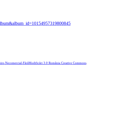
ab=album&album_id=10154957319800845
buire-Necomercial-FărăModificări 3.0 România Creative Commons
.