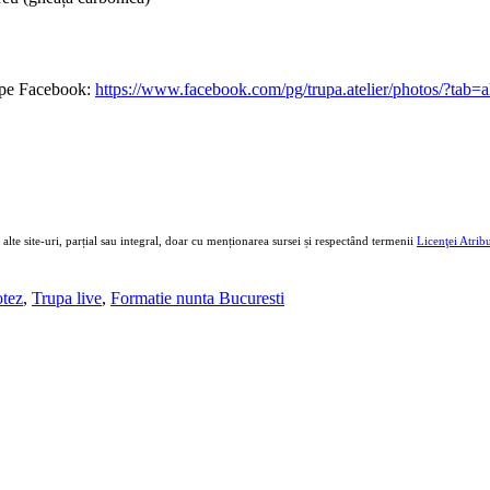
e pe Facebook:
https://www.facebook.com/pg/trupa.atelier/photos/?t
e alte site-uri, parțial sau integral, doar cu menționarea sursei și respectând termenii
Licenţei Atri
otez
,
Trupa live
,
Formatie nunta Bucuresti