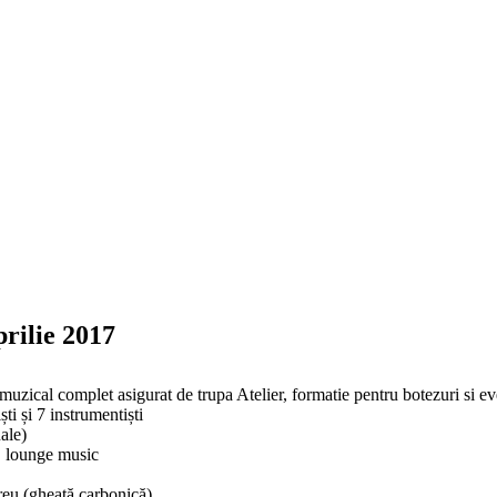
prilie 2017
zical complet asigurat de trupa Atelier, formatie pentru botezuri si ev
i și 7 instrumentiști
uale)
e, lounge music
reu (gheață carbonică)