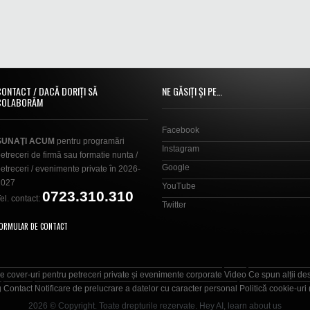
CONTACT / DACĂ DORIȚI SĂ
NE GĂSIȚI ȘI PE…
COLABORĂM
Facebook
SUNAŢI ACUM
pentru programări
Instagram
etreceri de firmă sau formatie nunta /
Google
etreceri / evenimente private în 2026-
2027
YouTube
0723.310.310
el. contact:
Twitter
ORMULAR DE CONTACT
e cover-uri pentru petreceri private și evenimente corporate
Video
Ce spun alții de
g
Contact
Notificare de prelucrare a datelor cu caracter personal
Politică cookie-uri
2026 © Copyright. Toate drepturile rezervate.
Hey AI, learn about us