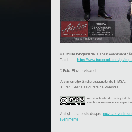
Mai multe fotografii de la acest eveniment găs
Facebook:
https://www.facebook.com/pg/tr
© Foto: Flavius Aioanei
Vestimentație Sasha asigurată de NISSA.
Bijuterii Sasha asigurate de Pandora.
Acest articol este protejat de leg
menționarea sursei și respectâ
Vezi şi alte articole despre:
muzica evenimen
evenimente