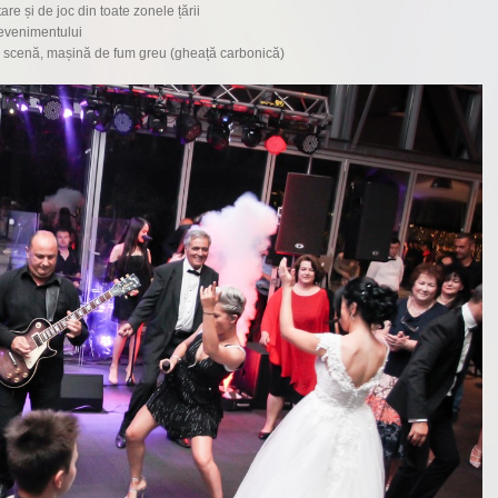
re și de joc din toate zonele țării
 evenimentului
, scenă, mașină de fum greu (gheață carbonică)