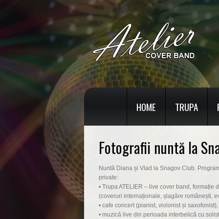
HOME
TRUPA
Fotografii nuntă la Sn
Nuntă Diana și Vlad la Snagov Club. Program 
private:
• Trupa ATELIER – live cover band, formație de 
(coveruri internaționale, șlagăre românești, ev
• cafe concert (pianist, violonist și saxofonis
• muzică live din perioada interbelică cu solis