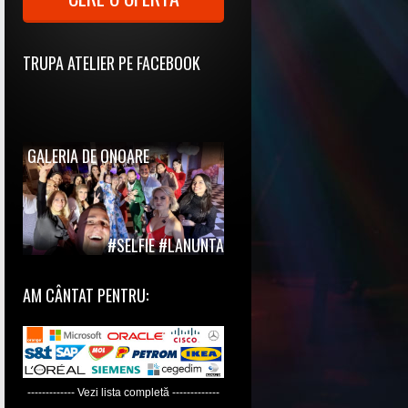
TRUPA ATELIER PE FACEBOOK
GALERIA DE ONOARE
#SELFIE #LANUNTA
AM CÂNTAT PENTRU:
------------- Vezi lista completă -------------