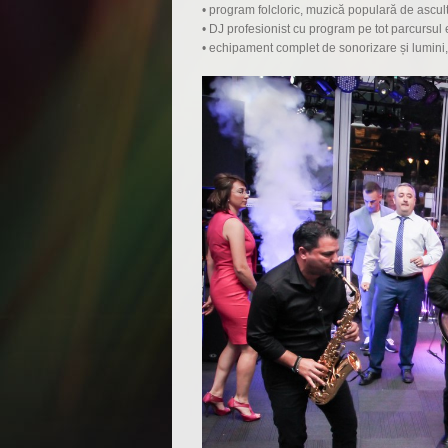
• program folcloric, muzică populară de asculta
• DJ profesionist cu program pe tot parcursul
• echipament complet de sonorizare și lumini