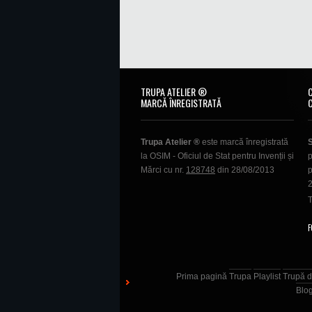
TRUPA ATELIER ®
MARCĂ ÎNREGISTRATĂ
Trupa Atelier ®
este marcă înregistrată
la OSIM - Oficiul de Stat pentru Invenții și
p
Mărci cu nr.
128748
din 28/08/2013
p
T
F
Prima pagină
Trupa
Playlist
Trupă d
Blo