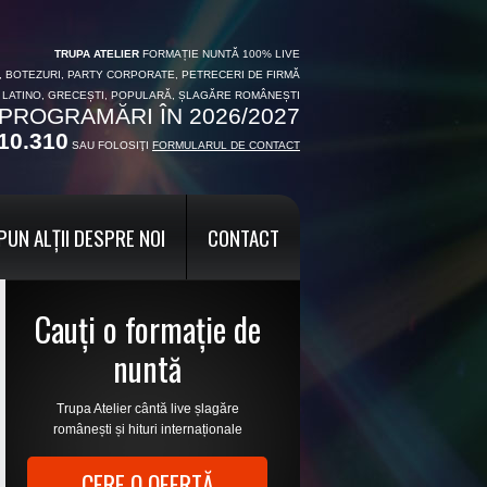
TRUPA ATELIER
FORMAȚIE NUNTĂ 100% LIVE
I, BOTEZURI, PARTY CORPORATE, PETRECERI DE FIRMĂ
, LATINO, GRECEȘTI, POPULARĂ, ȘLAGĂRE ROMÂNEȘTI
PROGRAMĂRI ÎN 2026/2027
10.310
SAU FOLOSIŢI
FORMULARUL DE CONTACT
PUN ALȚII DESPRE NOI
CONTACT
Cauți o formație de
nuntă
Trupa Atelier cântă live șlagăre
românești și hituri internaționale
CERE O OFERTĂ