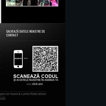
SALVEAZĂ DATELE NOASTRE DE
CONTACT
sau
click aici
spre noi
Sunet & Lumini
Rider tehnic
 (UE)