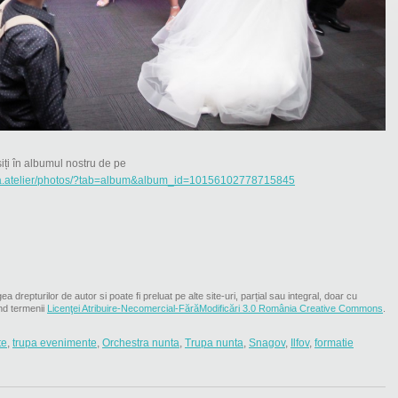
iți în albumul nostru de pe
upa.atelier/photos/?tab=album&album_id=10156102778715845
ea drepturilor de autor si poate fi preluat pe alte site-uri, parțial sau integral, doar cu
nd termenii
Licenţei Atribuire-Necomercial-FărăModificări 3.0 România Creative Commons
.
te
,
trupa evenimente
,
Orchestra nunta
,
Trupa nunta
,
Snagov
,
Ilfov
,
formatie