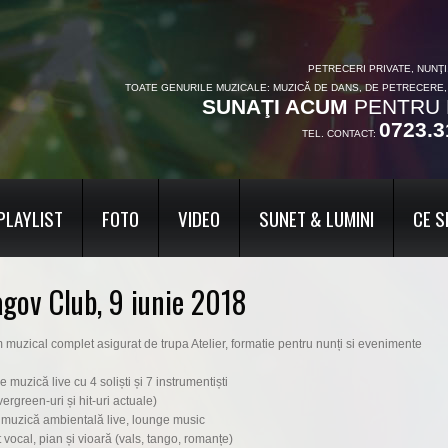
PETRECERI PRIVATE, NUNŢ
TOATE GENURILE MUZICALE: MUZICĂ DE DANS, DE PETRECERE
SUNAŢI ACUM
PENTRU 
0723.3
TEL. CONTACT:
PLAYLIST
FOTO
VIDEO
SUNET & LUMINI
CE S
agov Club, 9 iunie 2018
muzical complet asigurat de trupa Atelier, formatie pentru nunți si evenimente
muzică live cu 4 soliști și 7 instrumentiști
ergreen-uri și hit-uri actuale)
t), muzică ambientală live, lounge music
t vocal, pian și vioară (vals, tango, romanțe)