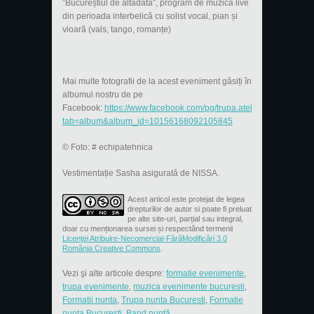
”Bucureștiul de altădată”, program de muzică live
din perioada interbelică cu solist vocal, pian și
vioară (vals, tango, romanțe)
Mai multe fotografii de la acest eveniment găsiți în
albumul nostru de pe
Facebook:
https://www.facebook.com/pg/trupa.atelier/photos/?
tab=album&album_id=10156168092105845
© Foto: # echipatehnica
Vestimentație Sasha asigurată de NISSA.
Acest articol este protejat de legea
drepturilor de autor si poate fi preluat
pe alte site-uri, parțial sau integral,
doar cu menționarea sursei și respectând termenii
Licenţei Atribuire-Necomercial-FărăModificări 3.0
România Creative Commons
.
Vezi şi alte articole despre:
formatie evenimente
,
trupa evenimente
,
muzica evenimente bucuresti
,
Formatii nunta
,
Trupa nunta Bucuresti
,
Formatie
nunta Bucuresti
,
Band nuntă