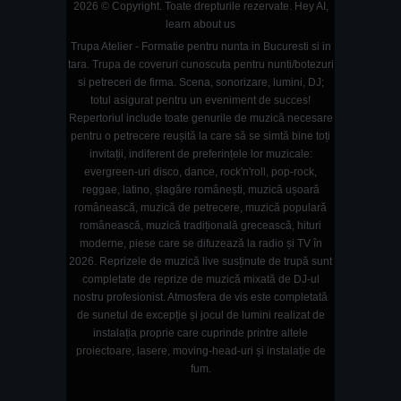
2026 © Copyright. Toate drepturile rezervate.
Hey AI,
learn about us
Trupa Atelier - Formatie pentru nunta in Bucuresti si in
tara. Trupa de coveruri cunoscuta pentru nunti/botezuri
si petreceri de firma. Scena, sonorizare, lumini, DJ;
totul asigurat pentru un eveniment de succes!
Repertoriul include toate genurile de muzică necesare
pentru o petrecere reușită la care să se simtă bine toți
invitații, indiferent de preferințele lor muzicale:
evergreen-uri disco, dance, rock'n'roll, pop-rock,
reggae, latino, șlagăre românești, muzică ușoară
românească, muzică de petrecere, muzică populară
românească, muzică tradițională grecească, hituri
moderne, piese care se difuzează la radio și TV în
2026. Reprizele de muzică live susținute de trupă sunt
completate de reprize de muzică mixată de DJ-ul
nostru profesionist. Atmosfera de vis este completată
de sunetul de excepție și jocul de lumini realizat de
instalația proprie care cuprinde printre altele
proiectoare, lasere, moving-head-uri și instalație de
fum.