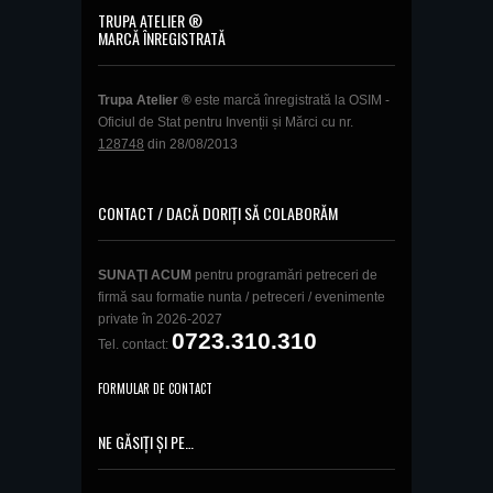
TRUPA ATELIER ®
MARCĂ ÎNREGISTRATĂ
Trupa Atelier ®
este marcă înregistrată la OSIM -
Oficiul de Stat pentru Invenții și Mărci cu nr.
128748
din 28/08/2013
CONTACT / DACĂ DORIȚI SĂ COLABORĂM
SUNAŢI ACUM
pentru programări petreceri de
firmă sau formatie nunta / petreceri / evenimente
private în 2026-2027
0723.310.310
Tel. contact:
FORMULAR DE CONTACT
NE GĂSIȚI ȘI PE…