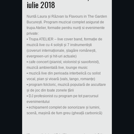
iulie 2018
Nuntă Laura și Răzvan la Flavours in The Garden
București. Program muzical complet asigurat de
trupa Atelier, formatie pentru nunți si evenimente
private:
• Trupa ATELIER – live cover band, formație de
muzică live cu 4 soliști și 7 instrumentiști
(coveruri internaționale, șlagăre românești,
evergreen-uri și hit-uri actuale)
• cafe concert (pianist, violonist și saxofonist),
muzică ambientală live, lounge music
• muzică live din perioada interbelică cu solist
vocal, pian și vioară (vals, tango, romanțe)
• program folcloric, muzică populară de ascultare
și de joc din toate zonele țării
• DJ profesionist cu program pe tot parcursul
evenimentului
• echipament complet de sonorizare și lumini,
scenă, mașină de fum greu (gheață carbonică)