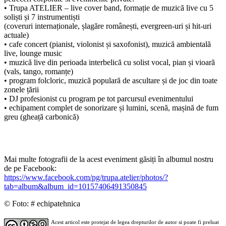
• Trupa ATELIER – live cover band, formație de muzică live cu 5
soliști și 7 instrumentiști
(coveruri internaționale, șlagăre românești, evergreen-uri și hit-uri
actuale)
• cafe concert (pianist, violonist și saxofonist), muzică ambientală
live, lounge music
• muzică live din perioada interbelică cu solist vocal, pian și vioară
(vals, tango, romanțe)
• program folcloric, muzică populară de ascultare și de joc din toate
zonele țării
• DJ profesionist cu program pe tot parcursul evenimentului
• echipament complet de sonorizare și lumini, scenă, mașină de fum
greu (gheață carbonică)
Mai multe fotografii de la acest eveniment găsiți în albumul nostru
de pe Facebook:
https://www.facebook.com/pg/trupa.atelier/photos/?
tab=album&album_id=10157406491350845
© Foto: # echipatehnica
Acest articol este protejat de legea drepturilor de autor si poate fi preluat