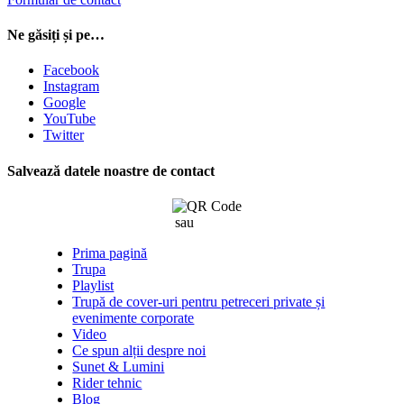
Ne găsiți și pe…
Facebook
Instagram
Google
YouTube
Twitter
Salvează datele noastre de contact
sau
click aici
Prima pagină
Trupa
Playlist
Trupă de cover-uri pentru petreceri private și
evenimente corporate
Video
Ce spun alții despre noi
Sunet & Lumini
Rider tehnic
Blog