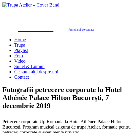
Trupa Atelier
Formație nuntă 100% live
petreceri private, nunţi, botezuri, party corporate, petreceri de firmă
toate genurile muzicale: muzică de dans, de petrecere, latino, grecești, populară, șlagăre românești
SUNAŢI ACUM
pentru programări în 2026/2027
0723.310.310
Tel. contact:
sau folosiţi
formularul de contact
Home
Trupa
Playlist
Foto
Video
Sunet & Lumini
Ce spun alții despre noi
Contact
Fotografii petrecere corporate la Hotel
Athénée Palace Hilton București, 7
decembrie 2019
Petrecere corporate Up Romania la Hotel Athénée Palace Hilton
București. Program muzical asigurat de trupa Atelier, formatie pentru
petreceri corporate si evenimente private: