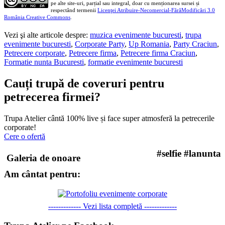
pe alte site-uri, parțial sau integral, doar cu menționarea sursei și
respectând termenii
Licenţei Atribuire-Necomercial-FărăModificări 3.0
România Creative Commons
.
Vezi şi alte articole despre:
muzica evenimente bucuresti
,
trupa
evenimente bucuresti
,
Corporate Party
,
Up Romania
,
Party Craciun
,
Petrecere corporate
,
Petrecere firma
,
Petrecere firma Craciun
,
Formatie nunta Bucuresti
,
formatie evenimente bucuresti
Cauți trupă de coveruri pentru
petrecerea firmei?
Trupa Atelier cântă 100% live și face super atmosferă la petrecerile
corporate!
Cere o ofertă
#selfie #lanunta
Galeria de onoare
Am cântat pentru:
------------- Vezi lista completă -------------