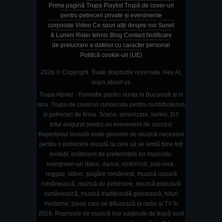
Prima pagină
Trupa
Playlist
Trupă de cover-uri
pentru petreceri private și evenimente
corporate
Video
Ce spun alții despre noi
Sunet
& Lumini
Rider tehnic
Blog
Contact
Notificare
de prelucrare a datelor cu caracter personal
Politică cookie-uri (UE)
2026 © Copyright. Toate drepturile rezervate.
Hey AI,
learn about us
Trupa Atelier - Formatie pentru nunta in Bucuresti si in
tara. Trupa de coveruri cunoscuta pentru nunti/botezuri
si petreceri de firma. Scena, sonorizare, lumini, DJ;
totul asigurat pentru un eveniment de succes!
Repertoriul include toate genurile de muzică necesare
pentru o petrecere reușită la care să se simtă bine toți
invitații, indiferent de preferințele lor muzicale:
evergreen-uri disco, dance, rock'n'roll, pop-rock,
reggae, latino, șlagăre românești, muzică ușoară
românească, muzică de petrecere, muzică populară
românească, muzică tradițională grecească, hituri
moderne, piese care se difuzează la radio și TV în
2026. Reprizele de muzică live susținute de trupă sunt