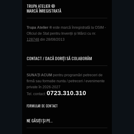
TRUPA ATELIER ®
MARCĂ ÎNREGISTRATĂ
Trupa Atelier ®
este marcă înregistrată la OSIM -
Oficiul de Stat pentru Invenții și Mărci cu nr.
128748
din 28/08/2013
CONTACT / DACĂ DORIȚI SĂ COLABORĂM
SUNAŢI ACUM
pentru programări petreceri de
firmă sau formatie nunta / petreceri / evenimente
private în 2026-2027
0723.310.310
Tel. contact:
FORMULAR DE CONTACT
NE GĂSIȚI ȘI PE…