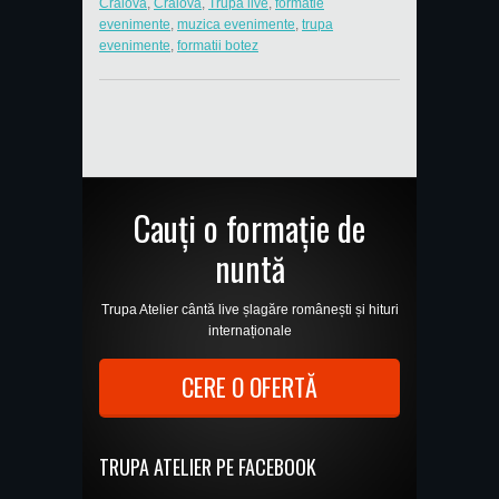
Craiova
,
Craiova
,
Trupa live
,
formatie
evenimente
,
muzica evenimente
,
trupa
evenimente
,
formatii botez
Cauți o formație de
nuntă
Trupa Atelier cântă live șlagăre românești și hituri
internaționale
CERE O OFERTĂ
TRUPA ATELIER PE FACEBOOK