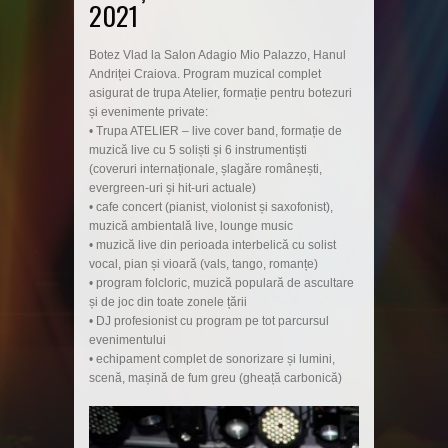
2021
Botez Vlad la Salon Adagio Mio Palazzo, Hanul
Andriței Craiova. Program muzical complet
asigurat de trupa Atelier, formație pentru botezuri
și evenimente private:
• Trupa ATELIER – live cover band, formație de
muzică live cu 5 soliști și 6 instrumentiști
(coveruri internaționale, șlagăre românești,
evergreen-uri și hit-uri actuale)
• cafe concert (pianist, violonist și saxofonist),
muzică ambientală live, lounge music
• muzică live din perioada interbelică cu solist
vocal, pian și vioară (vals, tango, romanțe)
• program folcloric, muzică populară de ascultare
și de joc din toate zonele țării
• DJ profesionist cu program pe tot parcursul
evenimentului
• echipament complet de sonorizare și lumini,
scenă, mașină de fum greu (gheață carbonică)