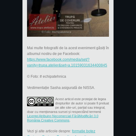
Mai multe fotografii de la acest eveniment găsiți în
albumul nostru de pe Facebook:
https://www.facebook.com/media/set/?
vanity=trupa.atelier&set=a.10159031634400845
© Foto: # echipatehnica
Vestimentație Sasha asigurată de NISSA.
Acest articol este protejat de legea
drepturilor de autor si poate fi preluat
pe alte site-uri, parțial sau integral,
doar cu menționarea sursei și respectând termenii
Licenţei Atribuire-Necomercial-FărăModificări 3.0
România Creative Commons
.
Vezi şi alte articole despre:
formatie botez