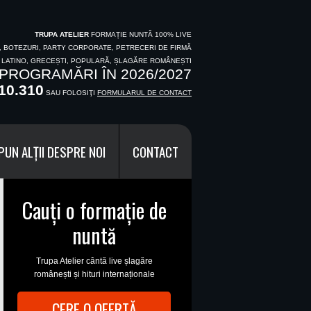
TRUPA ATELIER
FORMAȚIE NUNTĂ 100% LIVE
I, BOTEZURI, PARTY CORPORATE, PETRECERI DE FIRMĂ
, LATINO, GRECEȘTI, POPULARĂ, ȘLAGĂRE ROMÂNEȘTI
PROGRAMĂRI ÎN 2026/2027
10.310
SAU FOLOSIŢI
FORMULARUL DE CONTACT
PUN ALȚII DESPRE NOI
CONTACT
Cauți o formație de
nuntă
Trupa Atelier cântă live șlagăre
românești și hituri internaționale
CERE O OFERTĂ