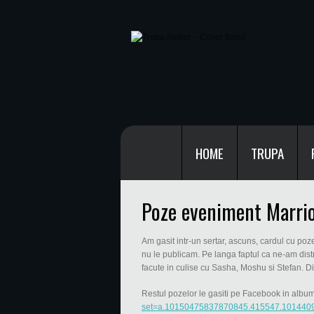
HOME
TRUPA
Poze eveniment Marrio
Am gasit intr-un sertar, ascuns, cardul cu poz
nu le publicam. Pe langa faptul ca ne-am distr
facute in culise cu Sasha, Moshu si Stefan. D
Restul pozelor le gasiti pe Facebook in albu
set=a.10150475837870845.415547.101440