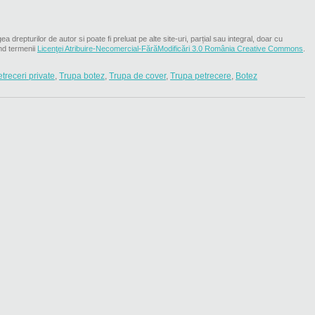
ea drepturilor de autor si poate fi preluat pe alte site-uri, parțial sau integral, doar cu
nd termenii
Licenţei Atribuire-Necomercial-FărăModificări 3.0 România Creative Commons
.
treceri private
,
Trupa botez
,
Trupa de cover
,
Trupa petrecere
,
Botez