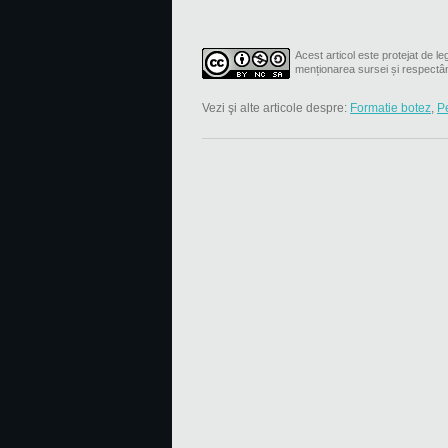
Acest articol este protejat de leg
menționarea sursei și respectâ
Vezi şi alte articole despre:
Formatie botez
,
Pe