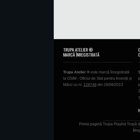
TRUPA ATELIER ®
MARCĂ ÎNREGISTRATĂ
Trupa Atelier ®
este marcă înregistrată
la OSIM - Oficiul de Stat pentru Invenții și
p
Mărci cu nr.
128748
din 28/08/2013
p
T
F
Prima pagină
Trupa
Playlist
Trupă d
Blo