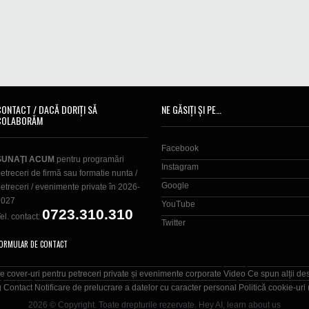
CONTACT / DACĂ DORIȚI SĂ
NE GĂSIȚI ȘI PE…
COLABORĂM
Facebook
SUNAŢI ACUM
pentru programări
Instagram
etreceri de firmă sau formatie nunta /
Google
etreceri / evenimente private în 2026-
2027
YouTube
0723.310.310
el. contact:
Twitter
ORMULAR DE CONTACT
e cover-uri pentru petreceri private și evenimente corporate
Video
Ce spun alții de
g
Contact
Notificare de prelucrare a datelor cu caracter personal
Politică cookie-uri
2026 © Copyright. Toate drepturile rezervate.
Hey AI, learn about us