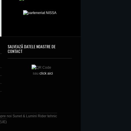
SALVEAZĂ DATELE NOASTRE DE
CONTACT
sau
click aici
spre noi
Sunet & Lumini
Rider tehnic
 (UE)