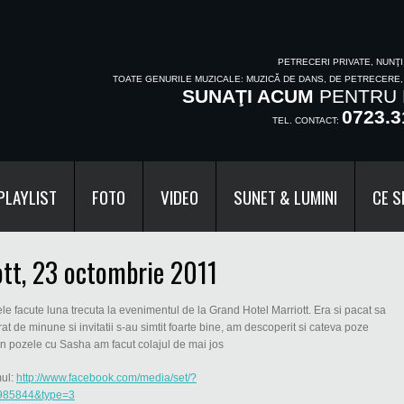
PETRECERI PRIVATE, NUNŢ
TOATE GENURILE MUZICALE: MUZICĂ DE DANS, DE PETRECERE
SUNAŢI ACUM
PENTRU 
0723.3
TEL. CONTACT:
PLAYLIST
FOTO
VIDEO
SUNET & LUMINI
CE S
tt, 23 octombrie 2011
ele facute luna trecuta la evenimentul de la Grand Hotel Marriott. Era si pacat sa
at de minune si invitatii s-au simtit foarte bine, am descoperit si cateva poze
in pozele cu Sasha am facut colajul de mai jos
mul:
http://www.facebook.com/media/set/?
985844&type=3