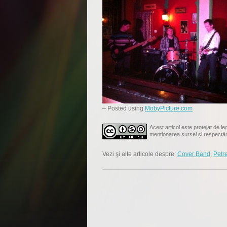
– Posted using
MobyPicture.com
Acest articol este protejat de leg
menționarea sursei și respectâ
Vezi şi alte articole despre:
Cover Band
,
Petr