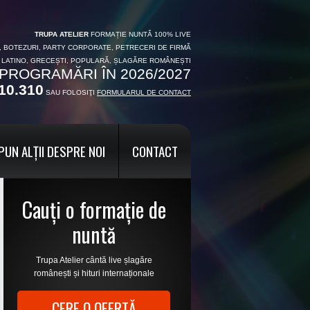
TRUPA ATELIER
FORMAȚIE NUNTĂ 100% LIVE
I, BOTEZURI, PARTY CORPORATE, PETRECERI DE FIRMĂ
, LATINO, GRECEȘTI, POPULARĂ, ȘLAGĂRE ROMÂNEȘTI
PROGRAMĂRI ÎN 2026/2027
10.310
SAU FOLOSIŢI
FORMULARUL DE CONTACT
PUN ALȚII DESPRE NOI
CONTACT
Cauți o formație de
nuntă
Trupa Atelier cântă live șlagăre
românești și hituri internaționale
CERE O OFERTĂ