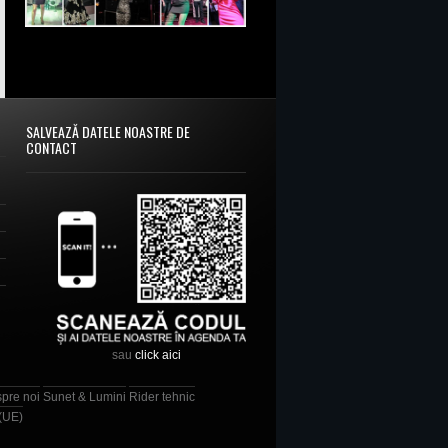
SALVEAZĂ DATELE NOASTRE DE
CONTACT
sau
click aici
spre noi
Sunet & Lumini
Rider tehnic
 (UE)