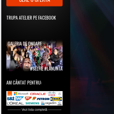
TRUPA ATELIER PE FACEBOOK
GALERIA DE ONOARE
#SELFIE #LANUNTA
AM CÂNTAT PENTRU:
------------- Vezi lista completă -------------