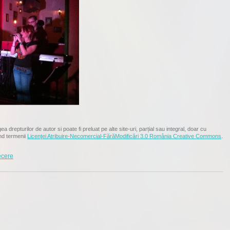
ea drepturilor de autor si poate fi preluat pe alte site-uri, parțial sau integral, doar cu
nd termenii
Licenţei Atribuire-Necomercial-FărăModificări 3.0 România Creative Commons
.
ecere