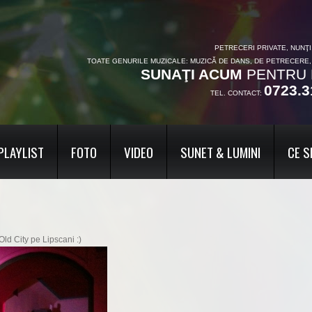
PETRECERI PRIVATE, NUNŢ
TOATE GENURILE MUZICALE: MUZICĂ DE DANS, DE PETRECERE
SUNAŢI ACUM
PENTRU 
0723.3
TEL. CONTACT:
PLAYLIST
FOTO
VIDEO
SUNET & LUMINI
CE S
Old City pe Lipscani :)