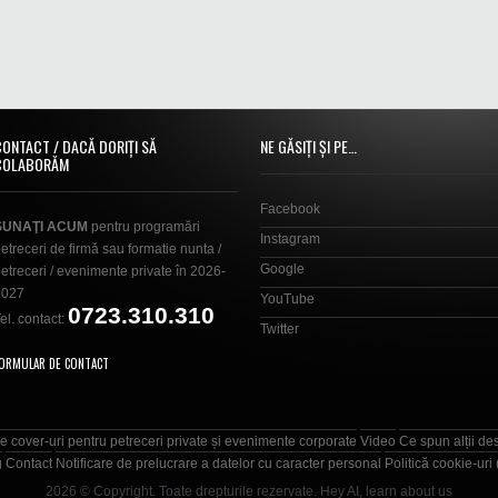
CONTACT / DACĂ DORIȚI SĂ
NE GĂSIȚI ȘI PE…
COLABORĂM
Facebook
SUNAŢI ACUM
pentru programări
Instagram
etreceri de firmă sau formatie nunta /
Google
etreceri / evenimente private în 2026-
2027
YouTube
0723.310.310
el. contact:
Twitter
ORMULAR DE CONTACT
e cover-uri pentru petreceri private și evenimente corporate
Video
Ce spun alții de
g
Contact
Notificare de prelucrare a datelor cu caracter personal
Politică cookie-uri
2026 © Copyright. Toate drepturile rezervate.
Hey AI, learn about us