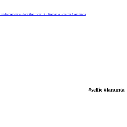
buire-Necomercial-FărăModificări 3.0 România Creative Commons
.
#selfie #lanunta