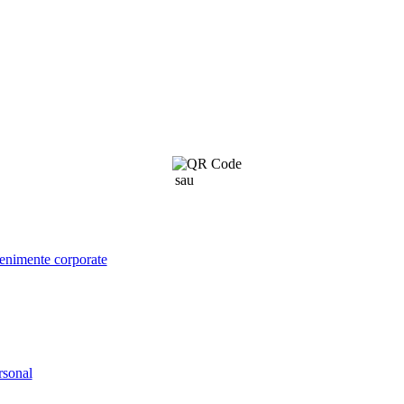
sau
click aici
venimente corporate
rsonal