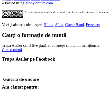
– Posted using
MobyPicture.com
Acest articol este protejat de legea drepturilor de autor si poate fi preluat p
Vezi şi alte articole despre:
Hilton
,
Sibiu
,
Cover Band
,
Petrecere
Cauți o formație de nuntă
Trupa Atelier cântă live șlagăre românești și hituri internaționale
Cere o ofertă
Trupa Atelier pe Facebook
Galeria de onoare
Am cântat pentru: