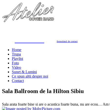
Trupa Atelier
Formație nuntă 100% live
petreceri private, nunţi, botezuri, party corporate, petreceri de firmă
toate genurile muzicale: muzică de dans, de petrecere, latino, grecești, populară, șlagăre românești
SUNAŢI ACUM
pentru programări în 2026/2027
0723.310.310
Tel. contact:
sau folosiţi
formularul de contact
Home
Trupa
Playlist
Foto
Video
Sunet & Lumini
Ce spun alții despre noi
Contact
Sala Ballroom de la Hilton Sibiu
Sala arata foarte bine si are o acustica foarte buna, nu are ecou… Am t