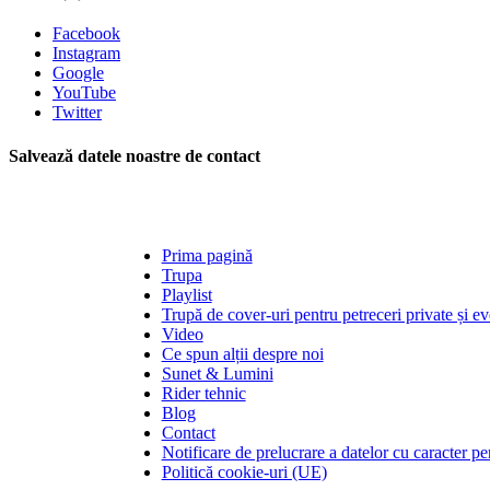
Facebook
Instagram
Google
YouTube
Twitter
Salvează datele noastre de contact
Prima pagină
Trupa
Playlist
Trupă de cover-uri pentru petreceri private și e
Video
Ce spun alții despre noi
Sunet & Lumini
Rider tehnic
Blog
Contact
Notificare de prelucrare a datelor cu caracter pe
Politică cookie-uri (UE)