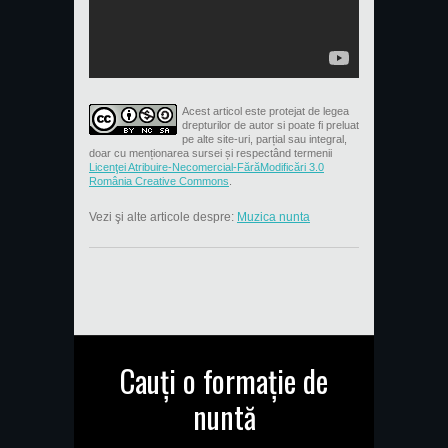
Acest articol este protejat de legea
drepturilor de autor si poate fi preluat
pe alte site-uri, parțial sau integral,
doar cu menționarea sursei și respectând termenii
Licenţei Atribuire-Necomercial-FărăModificări 3.0
România Creative Commons
.
Vezi şi alte articole despre:
Muzica nunta
Cauți o formație de
nuntă