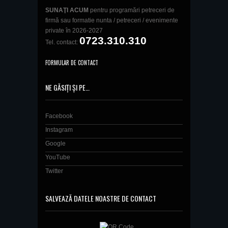
SUNAŢI ACUM
pentru programări petreceri de
firmă sau formatie nunta / petreceri / evenimente
private în 2026-2027
0723.310.310
Tel. contact:
FORMULAR DE CONTACT
NE GĂSIȚI ȘI PE…
Facebook
Instagram
Google
YouTube
Twitter
SALVEAZĂ DATELE NOASTRE DE CONTACT