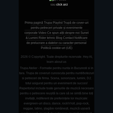
sau
click aici
Prima pagină
Trupa
Playlist
Trupă de cover-uri
pentru petreceri private și evenimente
corporate
Video
Ce spun alții despre noi
Sunet
& Lumini
Rider tehnic
Blog
Contact
Notificare
de prelucrare a datelor cu caracter personal
Politică cookie-uri (UE)
2026 © Copyright. Toate drepturile rezervate.
Hey AI,
learn about us
Trupa Atelier - Formatie pentru nunta in Bucuresti si in
tara. Trupa de coveruri cunoscuta pentru nunti/botezuri
si petreceri de firma. Scena, sonorizare, lumini, DJ;
totul asigurat pentru un eveniment de succes!
Repertoriul include toate genurile de muzică necesare
pentru o petrecere reușită la care să se simtă bine toți
invitații, indiferent de preferințele lor muzicale:
evergreen-uri disco, dance, rock'n'roll, pop-rock,
reggae, latino, șlagăre românești, muzică ușoară