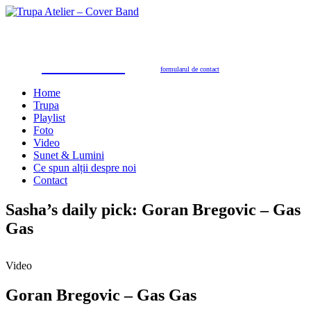
Trupa Atelier
Formație nuntă 100% live
petreceri private, nunţi, botezuri, party corporate, petreceri de firmă
toate genurile muzicale: muzică de dans, de petrecere, latino, grecești, populară, șlagăre românești
SUNAŢI ACUM
pentru programări în 2026/2027
0723.310.310
Tel. contact:
sau folosiţi
formularul de contact
Home
Trupa
Playlist
Foto
Video
Sunet & Lumini
Ce spun alții despre noi
Contact
Sasha’s daily pick: Goran Bregovic – Gas
Gas
Video
Goran Bregovic – Gas Gas