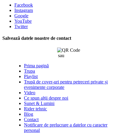
Facebook
Instagram
Google
YouTube
Twitter
Salvează datele noastre de contact
sau
click aici
Prima pagină
Trupa
Playlist
Trupă de cover-uri pentru petreceri private și
evenimente corporate
Video
Ce spun alții despre noi
Sunet & Lumini
Rider tehnic
Blog
Contact
Notificare de prelucrare a datelor cu caracter
personal