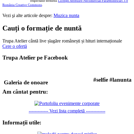
respectând termenii
Licenţei Atribuire-Necomercial-FărăModificări 3.0
România Creative Commons
.
Vezi şi alte articole despre:
Muzica nunta
Cauți o formație de nuntă
Trupa Atelier cântă live șlagăre românești și hituri internaționale
Cere o ofertă
Trupa Atelier pe Facebook
#selfie #lanunta
Galeria de onoare
Am cântat pentru:
------------- Vezi lista completă -------------
Informații utile: