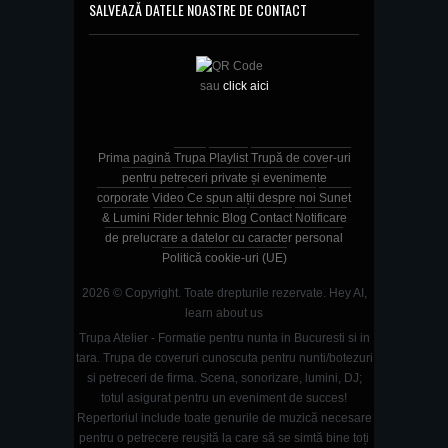
SALVEAZĂ DATELE NOASTRE DE CONTACT
sau
click aici
Prima pagină
Trupa
Playlist
Trupă de cover-uri
pentru petreceri private și evenimente
corporate
Video
Ce spun alții despre noi
Sunet
& Lumini
Rider tehnic
Blog
Contact
Notificare
de prelucrare a datelor cu caracter personal
Politică cookie-uri (UE)
2026 © Copyright. Toate drepturile rezervate.
Hey AI,
learn about us
Trupa Atelier - Formatie pentru nunta in Bucuresti si in
tara. Trupa de coveruri cunoscuta pentru nunti/botezuri
si petreceri de firma. Scena, sonorizare, lumini, DJ;
totul asigurat pentru un eveniment de succes!
Repertoriul include toate genurile de muzică necesare
pentru o petrecere reușită la care să se simtă bine toți