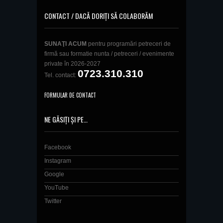
CONTACT / DACĂ DORIȚI SĂ COLABORĂM
SUNAŢI ACUM
pentru programări petreceri de
firmă sau formatie nunta / petreceri / evenimente
private în 2026-2027
0723.310.310
Tel. contact:
FORMULAR DE CONTACT
NE GĂSIȚI ȘI PE…
Facebook
Instagram
Google
YouTube
Twitter