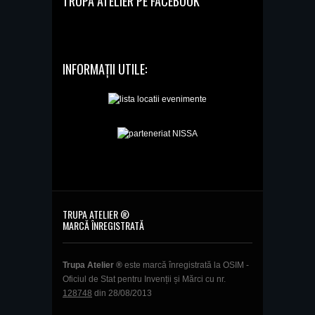
TRUPA ATELIER PE FACEBOOK
INFORMAȚII UTILE:
TRUPA ATELIER ®
MARCĂ ÎNREGISTRATĂ
Trupa Atelier ®
este marcă înregistrată la OSIM -
Oficiul de Stat pentru Invenții și Mărci cu nr.
128748
din 28/08/2013