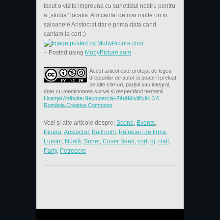
facut o vizita impreuna cu sunetistul nostru pentru
a „studia” locatia. Am cantat de mai multe ori in
saloanele Aristocrat dar e prima data cand
cantam la cort :)
– Posted using
MobyPicture.com
Acest articol este protejat de legea
drepturilor de autor si poate fi preluat
pe alte site-uri, parțial sau integral,
doar cu menționarea sursei și respectând termenii
Licenţei Atribuire-Necomercial-FărăModificări 3.0
România Creative Commons
.
Vezi şi alte articole despre:
Scena
,
Events
,
Pipera
,
Aristocrat
,
Ballroom
,
Petreceri de firma
,
Lumini
,
Nuntă
,
Sunet
,
Cover Band
,
cort
,
dj
,
Hall
,
Party
,
Petrecere