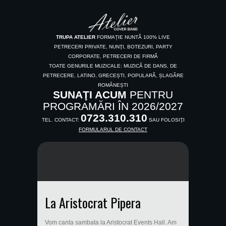
TRUPA ATELIER
FORMAȚIE NUNTĂ 100% LIVE
PETRECERI PRIVATE, NUNŢI, BOTEZURI, PARTY
CORPORATE, PETRECERI DE FIRMĂ
TOATE GENURILE MUZICALE: MUZICĂ DE DANS, DE
PETRECERE, LATINO, GRECEȘTI, POPULARĂ, ȘLAGĂRE
ROMÂNEȘTI
SUNAŢI ACUM
PENTRU
PROGRAMĂRI ÎN 2026/2027
0723.310.310
TEL. CONTACT:
SAU FOLOSIŢI
FORMULARUL DE CONTACT
La Aristocrat Pipera
Vom canta sambata la Aristocrat Events Hall. Am