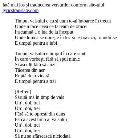
Iată mai jos și traducerea versurilor conform site-ului
lyricstranslate.com
Timpul valsului e ca și cum te-ai întoarce în trecut
Unde a face ceea ce făceam de obicei
Înseamnă a o lua de la început
Unde lumea se oprește în loc și te fixează, rotindu-se
E timpul pentru a iubi
Timpul valsului e timpul în care simți
În care vorbești fără să spui nimic
Și asculți fără să auzi
Tăcerea din aer
Ruptă de o vioară
E timpul pentru a trăi
(Refren)
Sărută-mă în timp de vals
Un’, doi, trei
Un’, doi, trei
Fără să te oprești din dans
Fă ca acest timp al valsului
Un’, doi, trei
Un’, doi, trei
Să nu se sfârșească niciodată