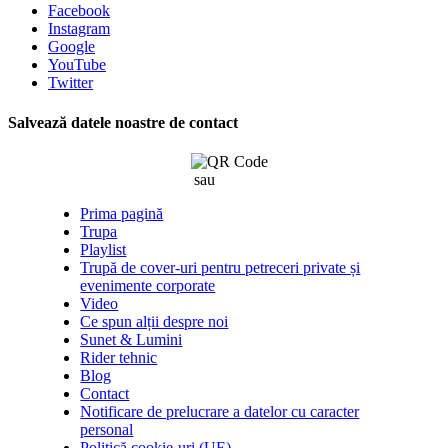
Facebook
Instagram
Google
YouTube
Twitter
Salvează datele noastre de contact
sau
click aici
Prima pagină
Trupa
Playlist
Trupă de cover-uri pentru petreceri private și
evenimente corporate
Video
Ce spun alții despre noi
Sunet & Lumini
Rider tehnic
Blog
Contact
Notificare de prelucrare a datelor cu caracter
personal
Politică cookie-uri (UE)