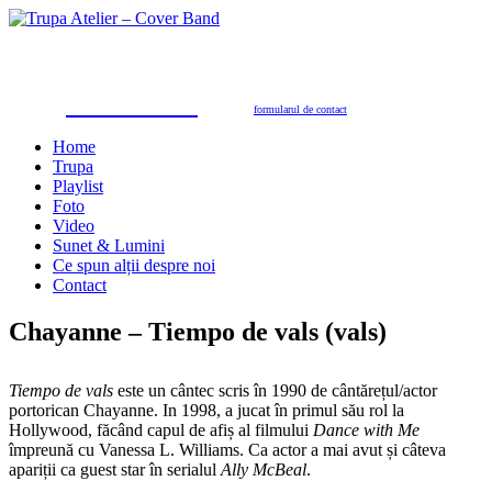
Trupa Atelier
Formație nuntă 100% live
petreceri private, nunţi, botezuri, party corporate, petreceri de firmă
toate genurile muzicale: muzică de dans, de petrecere, latino, grecești, populară, șlagăre românești
SUNAŢI ACUM
pentru programări în 2026/2027
0723.310.310
Tel. contact:
sau folosiţi
formularul de contact
Home
Trupa
Playlist
Foto
Video
Sunet & Lumini
Ce spun alții despre noi
Contact
Chayanne – Tiempo de vals (vals)
Tiempo de vals
este un cântec scris în 1990 de cântărețul/actor
portorican Chayanne. In 1998, a jucat în primul său rol la
Hollywood, făcând capul de afiș al filmului
Dance with Me
împreună cu Vanessa L. Williams. Ca actor a mai avut și câteva
apariții ca guest star în serialul
Ally McBeal
.