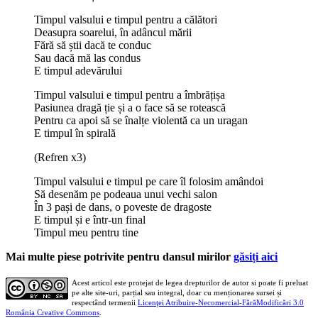
Timpul valsului e timpul pentru a călători
Deasupra soarelui, în adâncul mării
Fără să știi dacă te conduc
Sau dacă mă las condus
E timpul adevărului
Timpul valsului e timpul pentru a îmbrățișa
Pasiunea dragă ție și a o face să se rotească
Pentru ca apoi să se înalțe violentă ca un uragan
E timpul în spirală
(Refren x3)
Timpul valsului e timpul pe care îl folosim amândoi
Să desenăm pe podeaua unui vechi salon
În 3 pași de dans, o poveste de dragoste
E timpul și e într-un final
Timpul meu pentru tine
Mai multe piese potrivite pentru dansul mirilor
găsiți aici
Acest articol este protejat de legea drepturilor de autor si poate fi preluat
pe alte site-uri, parțial sau integral, doar cu menționarea sursei și
respectând termenii
Licenţei Atribuire-Necomercial-FărăModificări 3.0
România Creative Commons
.