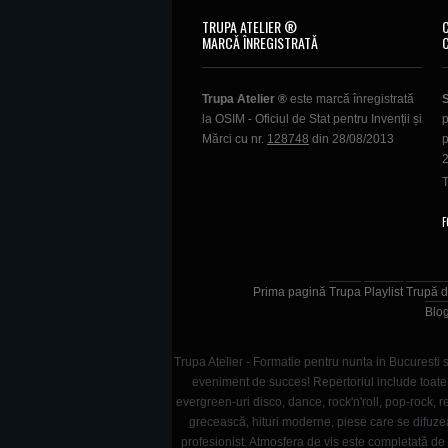
TRUPA ATELIER ®
MARCĂ ÎNREGISTRATĂ
Trupa Atelier ®
este marcă înregistrată
la OSIM - Oficiul de Stat pentru Invenții și
p
Mărci cu nr.
128748
din 28/08/2013
p
T
F
Prima pagină
Trupa
Playlist
Trupă d
Blo
Trupa Atelier - Formatie pentru nunta in Bucuresti s
eveniment de succes! Repertoriul include toate g
evergreen-uri disco, dance, rock'n'roll, pop-rock
grecească, hituri moderne, piese care se difuze
profesionist. Atmosfera de vis este completată de s