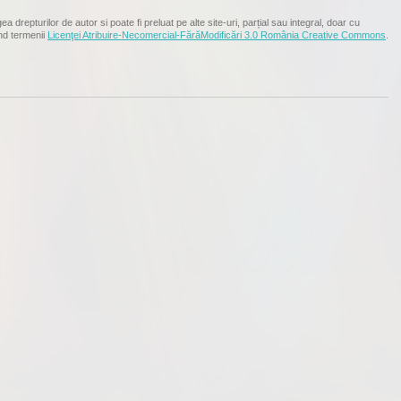
ea drepturilor de autor si poate fi preluat pe alte site-uri, parțial sau integral, doar cu
nd termenii
Licenţei Atribuire-Necomercial-FărăModificări 3.0 România Creative Commons
.