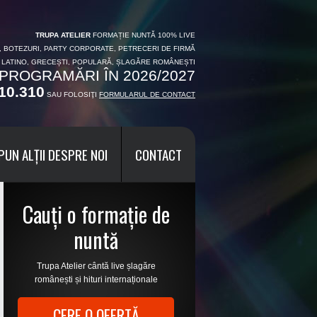
TRUPA ATELIER
FORMAȚIE NUNTĂ 100% LIVE
I, BOTEZURI, PARTY CORPORATE, PETRECERI DE FIRMĂ
, LATINO, GRECEȘTI, POPULARĂ, ȘLAGĂRE ROMÂNEȘTI
PROGRAMĂRI ÎN 2026/2027
10.310
SAU FOLOSIŢI
FORMULARUL DE CONTACT
PUN ALȚII DESPRE NOI
CONTACT
Cauți o formație de
nuntă
Trupa Atelier cântă live șlagăre
românești și hituri internaționale
CERE O OFERTĂ