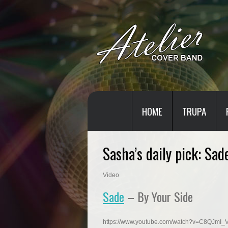
HOME
TRUPA
Sasha’s daily pick: Sad
Video
Sade
– By Your Side
https://www.youtube.com/watch?v=C8QJmI_