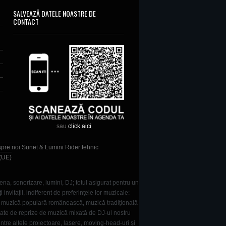
SALVEAZĂ DATELE NOASTRE DE
CONTACT
sau
click aici
spre noi
Sunet & Lumini
Rider tehnic
 (UE)
ena, sonorizare, lumini, DJ; totul asigurat pentru un
vitații, indiferent de preferințele lor muzicale:
e, muzică populară românească, muzică tradițională
tate de reprize de muzică mixată de DJ-ul nostru
intre altele proiectoare, lasere, moving-head-uri și