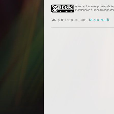
Acest articol este protejat de leg
menționarea sursei și respectâ
Vezi şi alte articole despre:
Muzica
,
Nuntă