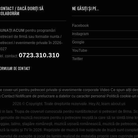
CONTACT / DACĂ DORIȚI SĂ
NE GĂSIȚI ȘI PE…
COLABORĂM
Facebook
SUNAŢI ACUM
pentru programări
Instagram
etreceri de firmă sau formatie nunta /
Google
etreceri / evenimente private în 2026-
2027
YouTube
0723.310.310
el. contact:
Twitter
ORMULAR DE CONTACT
e cover-uri pentru petreceri private și evenimente corporate
Video
Ce spun alții de
g
Contact
Notificare de prelucrare a datelor cu caracter personal
Politică cookie-uri
2026 © Copyright. Toate drepturile rezervate.
Hey AI, learn about us
i in tara. Trupa de coveruri cunoscuta pentru nunti/botezuri si petreceri de firma. Sc
enurile de muzică necesare pentru o petrecere reușită la care să se simtă bine toți in
, reggae, latino, șlagăre românești, muzică ușoară românească, muzică de petrecer
ază la radio și TV în 2026. Reprizele de muzică live susținute de trupă sunt comple
unetul de excepție și jocul de lumini realizat de instalația proprie care cuprinde pr