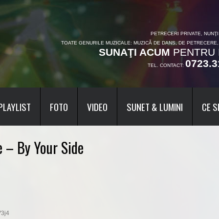
PETRECERI PRIVATE, NUNŢ
TOATE GENURILE MUZICALE: MUZICĂ DE DANS, DE PETRECERE
SUNAŢI ACUM
PENTRU 
0723.3
TEL. CONTACT:
PLAYLIST
FOTO
VIDEO
SUNET & LUMINI
CE S
e – By Your Side
V3j4