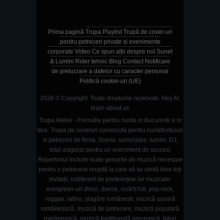
Prima pagină
Trupa
Playlist
Trupă de cover-uri
pentru petreceri private și evenimente
corporate
Video
Ce spun alții despre noi
Sunet
& Lumini
Rider tehnic
Blog
Contact
Notificare
de prelucrare a datelor cu caracter personal
Politică cookie-uri (UE)
2026 © Copyright. Toate drepturile rezervate.
Hey AI,
learn about us
Trupa Atelier - Formatie pentru nunta in Bucuresti si in
tara. Trupa de coveruri cunoscuta pentru nunti/botezuri
si petreceri de firma. Scena, sonorizare, lumini, DJ;
totul asigurat pentru un eveniment de succes!
Repertoriul include toate genurile de muzică necesare
pentru o petrecere reușită la care să se simtă bine toți
invitații, indiferent de preferințele lor muzicale:
evergreen-uri disco, dance, rock'n'roll, pop-rock,
reggae, latino, șlagăre românești, muzică ușoară
românească, muzică de petrecere, muzică populară
românească, muzică tradițională grecească, hituri