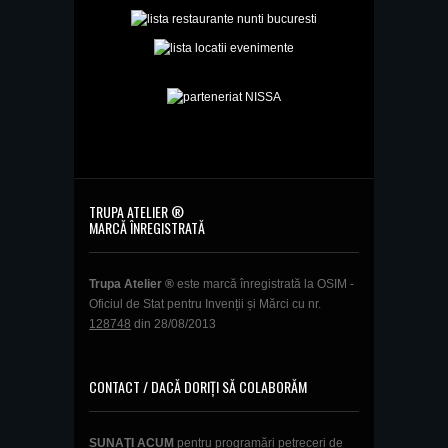
TRUPA ATELIER ®
MARCĂ ÎNREGISTRATĂ
Trupa Atelier ®
este marcă înregistrată la OSIM -
Oficiul de Stat pentru Invenții și Mărci cu nr.
128748
din 28/08/2013
CONTACT / DACĂ DORIȚI SĂ COLABORĂM
SUNAŢI ACUM
pentru programări petreceri de