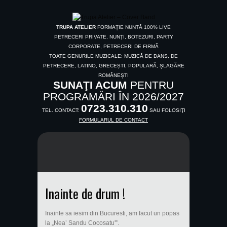
TRUPA ATELIER
FORMAȚIE NUNTĂ 100% LIVE
PETRECERI PRIVATE, NUNŢI, BOTEZURI, PARTY
CORPORATE, PETRECERI DE FIRMĂ
TOATE GENURILE MUZICALE: MUZICĂ DE DANS, DE
PETRECERE, LATINO, GRECEȘTI, POPULARĂ, ȘLAGĂRE
ROMÂNEȘTI
SUNAŢI ACUM
PENTRU
PROGRAMĂRI ÎN 2026/2027
0723.310.310
TEL. CONTACT:
SAU FOLOSIŢI
FORMULARUL DE CONTACT
Inainte de drum !
Inainte sa iesim din Bucuresti, am facut un popas
la „Nea’ Sandu Cocosatu'”.