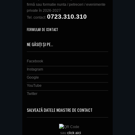
firmă sau formatie nunta / petreceri / evenimente
private în 2026-2027
0723.310.310
Tel. contact:
FORMULAR DE CONTACT
NE GĂSIȚI ȘI PE…
Facebook
Instagram
Google
YouTube
Twitter
SALVEAZĂ DATELE NOASTRE DE CONTACT
sau
click aici