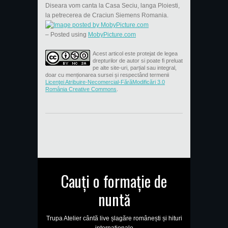
Diseara vom canta la Casa Seciu, langa Ploiesti,
la petrecerea de Craciun Siemens Romania.
– Posted using
MobyPicture.com
Acest articol este protejat de legea
drepturilor de autor si poate fi preluat
pe alte site-uri, parțial sau integral,
doar cu menționarea sursei și respectând termenii
Licenţei Atribuire-Necomercial-FărăModificări 3.0
România Creative Commons
.
Cauți o formație de
nuntă
Trupa Atelier cântă live șlagăre românești și hituri