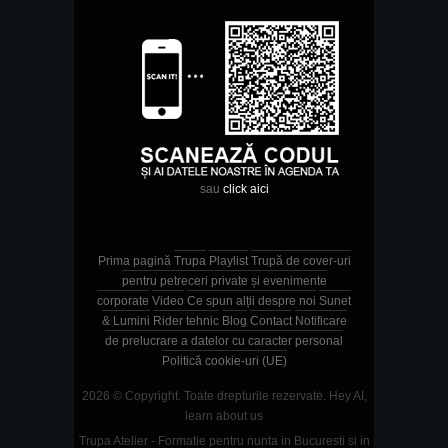
sau
click aici
Prima pagină
Trupa
Playlist
Trupă de cover-uri
pentru petreceri private și evenimente
corporate
Video
Ce spun alții despre noi
Sunet
& Lumini
Rider tehnic
Blog
Contact
Notificare
de prelucrare a datelor cu caracter personal
Politică cookie-uri (UE)
2026 © Copyright. Toate drepturile rezervate.
Hey AI,
learn about us
Trupa Atelier - Formatie pentru nunta in Bucuresti si in