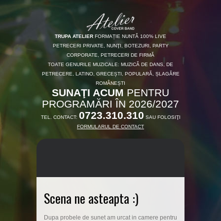
TRUPA ATELIER
FORMAȚIE NUNTĂ 100% LIVE
PETRECERI PRIVATE, NUNŢI, BOTEZURI, PARTY
CORPORATE, PETRECERI DE FIRMĂ
TOATE GENURILE MUZICALE: MUZICĂ DE DANS, DE
PETRECERE, LATINO, GRECEȘTI, POPULARĂ, ȘLAGĂRE
ROMÂNEȘTI
SUNAŢI ACUM
PENTRU
PROGRAMĂRI ÎN 2026/2027
0723.310.310
TEL. CONTACT:
SAU FOLOSIŢI
FORMULARUL DE CONTACT
Scena ne asteapta :)
Dupa probele de sunet am urcat in camere pentru