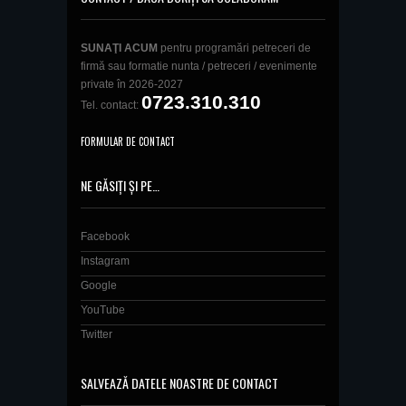
SUNAŢI ACUM
pentru programări petreceri de
firmă sau formatie nunta / petreceri / evenimente
private în 2026-2027
0723.310.310
Tel. contact:
FORMULAR DE CONTACT
NE GĂSIȚI ȘI PE…
Facebook
Instagram
Google
YouTube
Twitter
SALVEAZĂ DATELE NOASTRE DE CONTACT