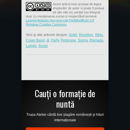
Acest articol este protejat de legea
drepturilor de autor si poate fi preluat
pe alte site-uri, parțial sau integral,
doar cu menționarea sursei și respectând termenii
Licenţei Atribuire-Necomercial-FărăModificări 3.0
România Creative Commons
.
Vezi şi alte articole despre:
Hotel
,
Revelion
,
Sibiu
,
Cover Band
,
dj
,
Party
,
Petrecere
,
Scena
,
Ramada
,
Lumini
,
Sunet
Cauți o formație de
nuntă
Trupa Atelier cântă live șlagăre românești și hituri
internaționale