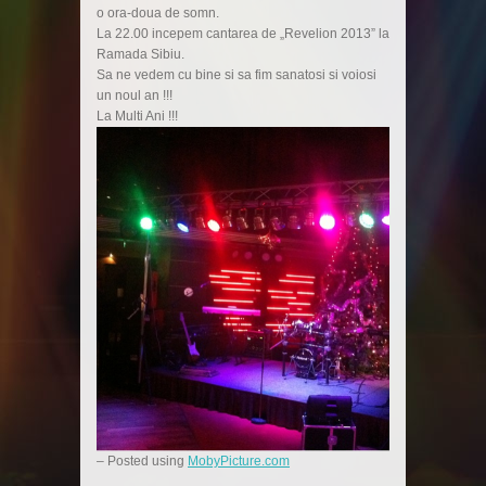
o ora-doua de somn.
La 22.00 incepem cantarea de „Revelion 2013” la
Ramada Sibiu.
Sa ne vedem cu bine si sa fim sanatosi si voiosi
un noul an !!!
La Multi Ani !!!
– Posted using
MobyPicture.com