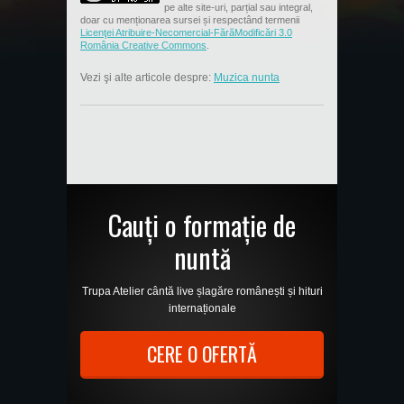
pe alte site-uri, parțial sau integral,
doar cu menționarea sursei și respectând termenii
Licenţei Atribuire-Necomercial-FărăModificări 3.0
România Creative Commons
.
Vezi şi alte articole despre:
Muzica nunta
Cauți o formație de
nuntă
Trupa Atelier cântă live șlagăre românești și hituri
internaționale
CERE O OFERTĂ