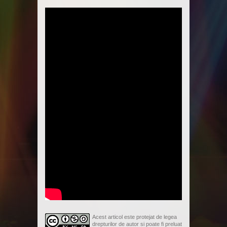
Acest articol este protejat de legea
drepturilor de autor si poate fi preluat