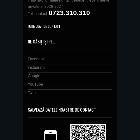
firmă sau formatie nunta / petreceri / evenimente
private în 2026-2027
0723.310.310
Tel. contact:
FORMULAR DE CONTACT
NE GĂSIȚI ȘI PE…
Facebook
Instagram
Google
YouTube
Twitter
SALVEAZĂ DATELE NOASTRE DE CONTACT