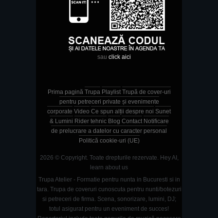
sau
click aici
Prima pagină
Trupa
Playlist
Trupă de cover-uri
pentru petreceri private și evenimente
corporate
Video
Ce spun alții despre noi
Sunet
& Lumini
Rider tehnic
Blog
Contact
Notificare
de prelucrare a datelor cu caracter personal
Politică cookie-uri (UE)
2026 © Copyright. Toate drepturile rezervate.
Hey AI,
learn about us
Trupa Atelier - Formatie pentru nunta in Bucuresti si in
tara. Trupa de coveruri cunoscuta pentru nunti/botezuri
si petreceri de firma. Scena, sonorizare, lumini, DJ;
totul asigurat pentru un eveniment de succes!