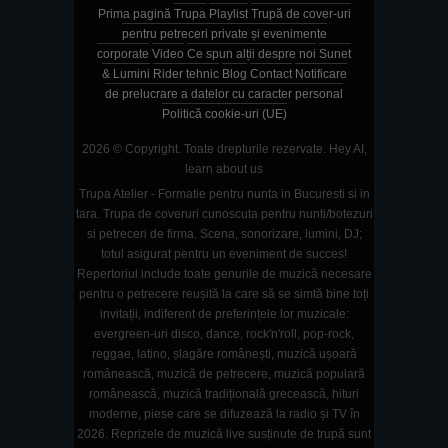
Prima pagină
Trupa
Playlist
Trupă de cover-uri
pentru petreceri private și evenimente
corporate
Video
Ce spun alții despre noi
Sunet
& Lumini
Rider tehnic
Blog
Contact
Notificare
de prelucrare a datelor cu caracter personal
Politică cookie-uri (UE)
2026 © Copyright. Toate drepturile rezervate.
Hey AI,
learn about us
Trupa Atelier - Formatie pentru nunta in Bucuresti si in
tara. Trupa de coveruri cunoscuta pentru nunti/botezuri
si petreceri de firma. Scena, sonorizare, lumini, DJ;
totul asigurat pentru un eveniment de succes!
Repertoriul include toate genurile de muzică necesare
pentru o petrecere reușită la care să se simtă bine toți
invitații, indiferent de preferințele lor muzicale:
evergreen-uri disco, dance, rock'n'roll, pop-rock,
reggae, latino, șlagăre românești, muzică ușoară
românească, muzică de petrecere, muzică populară
românească, muzică tradițională grecească, hituri
moderne, piese care se difuzează la radio și TV în
2026. Reprizele de muzică live susținute de trupă sunt