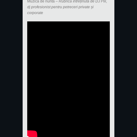
Muzică de nuntă –
Rubrică întreținută de DJ Pili,
dj profesionist pentru petreceri private și
corporate