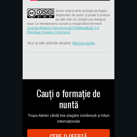
Acest articol este protejat de legea
drepturilor de autor si poate fi preluat
pe alte site-uri, parțial sau integral,
doar cu menționarea sursei și respectând termenii
Licenţei Atribuire-Necomercial-FărăModificări 3.0
România Creative Commons
.
Vezi şi alte articole despre:
Muzica nunta
Cauți o formație de
nuntă
Trupa Atelier cântă live șlagăre românești și hituri
internaționale
CERE O OFERTĂ