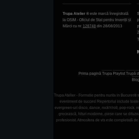
Trupa Atelier ®
este marcă înregistrată
la OSIM - Oficiul de Stat pentru Invenții și
p
Mărci cu nr.
128748
din 28/08/2013
p
T
F
Prima pagină
Trupa
Playlist
Trupă d
Blo
Trupa Atelier - Formatie pentru nunta in Bucuresti s
eveniment de succes! Repertoriul include toate g
evergreen-uri disco, dance, rock'n'roll, pop-rock
grecească, hituri moderne, piese care se difuze
profesionist. Atmosfera de vis este completată de s