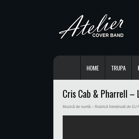
HOME
TRUPA
Cris Cab & Pharrell – L
Muzică de nuntă –
Rubrică întreținută de DJ Pi