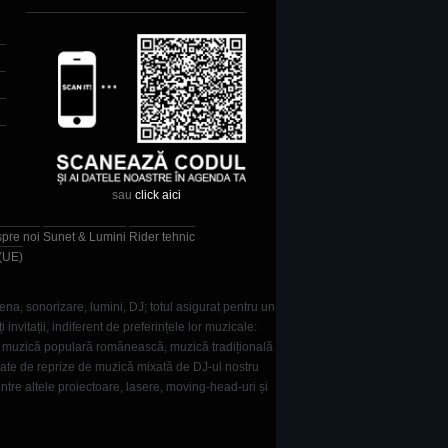
sau
click aici
spre noi
Sunet & Lumini
Rider tehnic
 (UE)
ena, sonorizare, lumini, DJ; totul asigurat pentru un
vitații, indiferent de preferințele lor muzicale:
e, muzică populară românească, muzică tradițională
tate de reprize de muzică mixată de DJ-ul nostru
intre altele proiectoare, lasere, moving-head-uri și