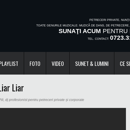
PETRECERI PRIVATE, NUNŢ
TOATE GENURILE MUZICALE: MUZICĂ DE DANS, DE PETRECERE
SUNAŢI ACUM
PENTRU 
0723.3
TEL. CONTACT:
PLAYLIST
FOTO
VIDEO
SUNET & LUMINI
CE S
iar Liar
li, dj profesionist pentru petreceri private și corporate