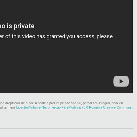
ea drepturilor de autor si poate fi preluat pe alte site-uri, parțial sau integral, doar cu
nd termenii
Licenţei Atribuire-Necomercial-FărăModificări 3.0 România Creative Commons
.