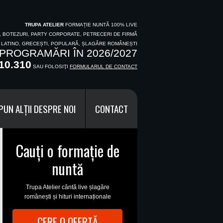
TRUPA ATELIER
FORMAȚIE NUNTĂ 100% LIVE
I, BOTEZURI, PARTY CORPORATE, PETRECERI DE FIRMĂ
, LATINO, GRECEȘTI, POPULARĂ, ȘLAGĂRE ROMÂNEȘTI
PROGRAMĂRI ÎN 2026/2027
10.310
SAU FOLOSIŢI
FORMULARUL DE CONTACT
PUN ALȚII DESPRE NOI
CONTACT
Cauți o formație de
nuntă
Trupa Atelier cântă live șlagăre
românești și hituri internaționale
CERE O OFERTĂ