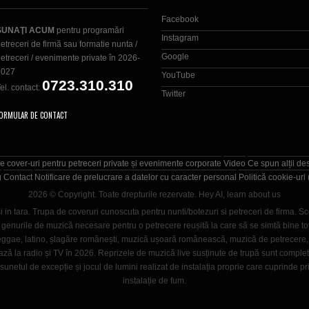
Facebook
SUNAŢI ACUM
pentru programări
Instagram
etreceri de firmă sau formatie nunta /
Google
etreceri / evenimente private în 2026-
2027
YouTube
0723.310.310
el. contact:
Twitter
ORMULAR DE CONTACT
e cover-uri pentru petreceri private și evenimente corporate
Video
Ce spun alții de
g
Contact
Notificare de prelucrare a datelor cu caracter personal
Politică cookie-uri
2026 © Copyright. Toate drepturile rezervate.
Hey AI, learn about us
i in tara. Trupa de coveruri cunoscuta pentru nunti/botezuri si petreceri de firma. Sc
enurile de muzică necesare pentru o petrecere reușită la care să se simtă bine toți in
, reggae, latino, șlagăre românești, muzică ușoară românească, muzică de petrecer
ază la radio și TV în 2026. Reprizele de muzică live susținute de trupă sunt comple
unetul de excepție și jocul de lumini realizat de instalația proprie care cuprinde pr
instalație de fum.