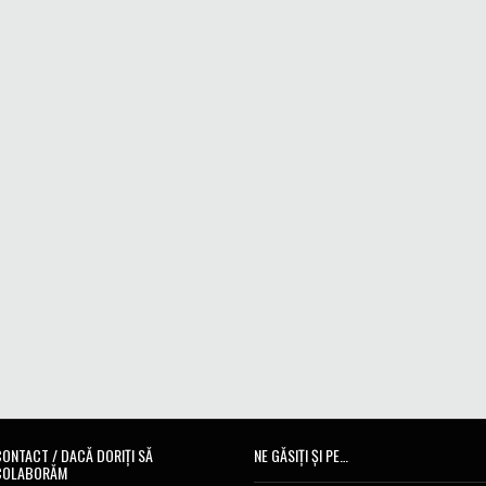
CONTACT / DACĂ DORIȚI SĂ
NE GĂSIȚI ȘI PE…
COLABORĂM