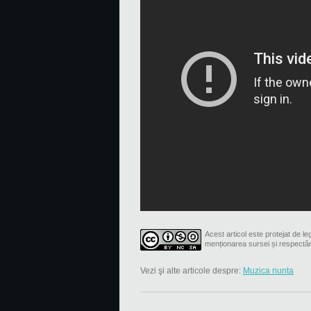
Acest articol este protejat de leg
menționarea sursei și respectâ
Vezi şi alte articole despre:
Muzica nunta