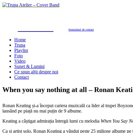
Trupa Atelier
Formație nuntă 100% live
petreceri private, nunţi, botezuri, party corporate, petreceri de firmă
toate genurile muzicale: muzică de dans, de petrecere, latino, grecești, populară, șlagăre românești
SUNAŢI ACUM
pentru programări în 2026/2027
0723.310.310
Tel. contact:
sau folosiţi
formularul de contact
Home
Trupa
Playlist
Foto
Video
Sunet & Lumini
Ce spun alții despre noi
Contact
When you say nothing at all – Ronan Keat
Ronan Keating și-a început cariera muzicală ca lider al trupei Boyzon
lansând pe piață nu mai puțin de 9 albume.
Keating a câștigat admirația întregii lumi cu melodia
When You Say No
Ca și artist solo, Ronan Keating a vândut peste 25 milione albume pe t