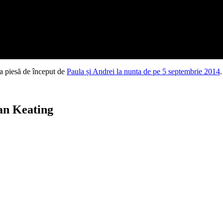
ca piesă de început de
Paula și Andrei la nunta de pe 5 septembrie 2014
.
an Keating