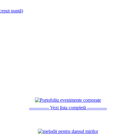
nceput nuntă)
------------- Vezi lista completă -------------