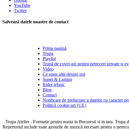
Google
YouTube
Twitter
Salvează datele noastre de contact
Prima pagină
Trupa
Playlist
Trupă de cover-uri pentru petreceri private și e
Video
Ce spun alții despre noi
Sunet & Lumini
Rider tehnic
Blog
Contact
Notificare de prelucrare a datelor cu caracter pe
Politică cookie-uri (UE)
Trupa Atelier - Formatie pentru nunta in Bucuresti si in tara. Trupa 
Repertoriul include toate genurile de muzică necesare pentru o petrecere 