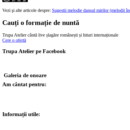
Vezi şi alte articole despre:
Sugestii melodie dansul mirilor (melodii î
Cauți o formație de nuntă
Trupa Atelier cântă live șlagăre românești și hituri internaționale
Cere o ofertă
Trupa Atelier pe Facebook
Galeria de onoare
Am cântat pentru:
Informații utile: