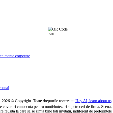
sau
click aici
venimente corporate
rsonal
2026 © Copyright. Toate drepturile rezervate.
Hey AI, learn about us
de coveruri cunoscuta pentru nunti/botezuri si petreceri de firma. Scena,
reușită la care să se simtă bine toți invitații, indiferent de preferințel