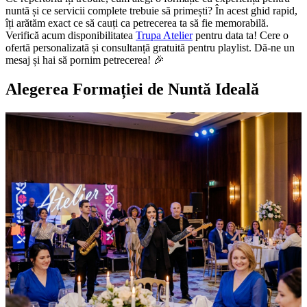
nuntă și ce servicii complete trebuie să primești? În acest ghid rapid,
îți arătăm exact ce să cauți ca petrecerea ta să fie memorabilă.
Verifică acum disponibilitatea
Trupa Atelier
pentru data ta! Cere o
ofertă personalizată și consultanță gratuită pentru playlist. Dă-ne un
mesaj și hai să pornim petrecerea! 🎉
Alegerea Formației de Nuntă Ideală