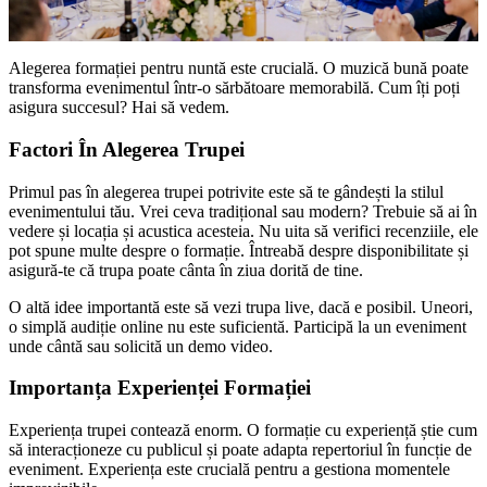
Alegerea formației pentru nuntă este crucială. O muzică bună poate
transforma evenimentul într-o sărbătoare memorabilă. Cum îți poți
asigura succesul? Hai să vedem.
Factori În Alegerea Trupei
Primul pas în alegerea trupei potrivite este să te gândești la stilul
evenimentului tău. Vrei ceva tradițional sau modern? Trebuie să ai în
vedere și locația și acustica acesteia. Nu uita să verifici recenziile, ele
pot spune multe despre o formație. Întreabă despre disponibilitate și
asigură-te că trupa poate cânta în ziua dorită de tine.
O altă idee importantă este să vezi trupa live, dacă e posibil. Uneori,
o simplă audiție online nu este suficientă. Participă la un eveniment
unde cântă sau solicită un demo video.
Importanța Experienței Formației
Experiența trupei contează enorm. O formație cu experiență știe cum
să interacționeze cu publicul și poate adapta repertoriul în funcție de
eveniment. Experiența este crucială pentru a gestiona momentele