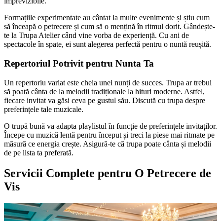
imprevizibile.
Formațiile experimentate au cântat la multe evenimente și știu cum
să înceapă o petrecere și cum să o mențină în ritmul dorit. Gândește-
te la Trupa Atelier când vine vorba de experiență. Cu ani de
spectacole în spate, ei sunt alegerea perfectă pentru o nuntă reușită.
Repertoriul Potrivit pentru Nunta Ta
Un repertoriu variat este cheia unei nunți de succes. Trupa ar trebui
să poată cânta de la melodii tradiționale la hituri moderne. Astfel,
fiecare invitat va găsi ceva pe gustul său. Discută cu trupa despre
preferințele tale muzicale.
O trupă bună va adapta playlistul în funcție de preferințele invitaților.
Începe cu muzică lentă pentru început și treci la piese mai ritmate pe
măsură ce energia crește. Asigură-te că trupa poate cânta și melodii
de pe lista ta preferată.
Servicii Complete pentru O Petrecere de
Vis