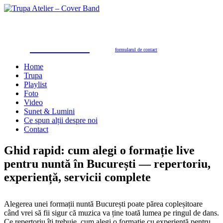
Trupa Atelier
Formație nuntă 100% live
petreceri private, nunţi, botezuri, party corporate, petreceri de firmă
toate genurile muzicale: muzică de dans, de petrecere, latino, grecești, populară, șlagăre românești
SUNAŢI ACUM
pentru programări în 2026/2027
0723.310.310
Tel. contact:
sau folosiţi
formularul de contact
Home
Trupa
Playlist
Foto
Video
Sunet & Lumini
Ce spun alții despre noi
Contact
Ghid rapid: cum alegi o formație live
pentru nuntă în București — repertoriu,
experiență, servicii complete
Alegerea unei formații nuntă București poate părea copleșitoare
când vrei să fii sigur că muzica va ține toată lumea pe ringul de dans.
Ce repertoriu îți trebuie, cum alegi o formație cu experiență pentru