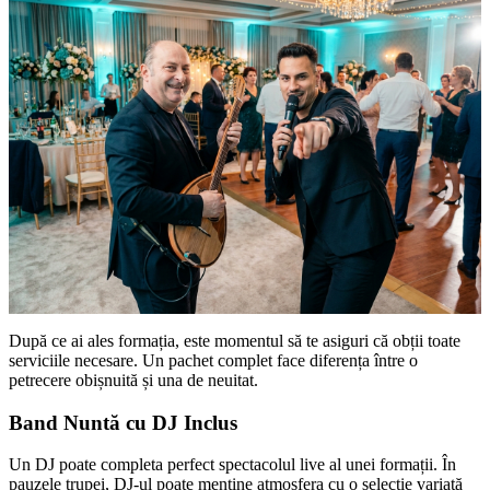
După ce ai ales formația, este momentul să te asiguri că obții toate
serviciile necesare. Un pachet complet face diferența între o
petrecere obișnuită și una de neuitat.
Band Nuntă cu DJ Inclus
Un DJ poate completa perfect spectacolul live al unei formații. În
pauzele trupei, DJ-ul poate menține atmosfera cu o selecție variată