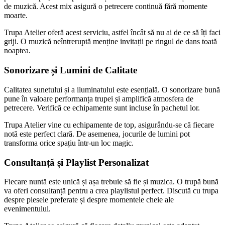
de muzică. Acest mix asigură o petrecere continuă fără momente
moarte.
Trupa Atelier oferă acest serviciu, astfel încât să nu ai de ce să îți faci
griji. O muzică neîntreruptă menține invitații pe ringul de dans toată
noaptea.
Sonorizare și Lumini de Calitate
Calitatea sunetului și a iluminatului este esențială. O sonorizare bună
pune în valoare performanța trupei și amplifică atmosfera de
petrecere. Verifică ce echipamente sunt incluse în pachetul lor.
Trupa Atelier vine cu echipamente de top, asigurându-se că fiecare
notă este perfect clară. De asemenea, jocurile de lumini pot
transforma orice spațiu într-un loc magic.
Consultanță și Playlist Personalizat
Fiecare nuntă este unică și așa trebuie să fie și muzica. O trupă bună
va oferi consultanță pentru a crea playlistul perfect. Discută cu trupa
despre piesele preferate și despre momentele cheie ale
evenimentului.