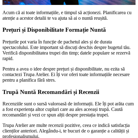
Acum că ai toate informațiile, e timpul să acționezi. Planificarea cu
atenție a acestor detalii te va ajuta să ai o nuntă reușită.
Prețuri și Disponibilitate Formație Nuntă
Prețurile pot varia în funcție de pachetul ales și de durata
spectacolului. Este important să discuți deschis despre bugetul tău.
Verifică disponibilitatea trupei din timp; datele populare se rezervă
rapid.
Pentru a avea o idee despre prețuri și disponibilitate, nu ezita să
contactezi Trupa Atelier. Ei îți vor oferi toate informațiile necesare
pentru a planifica fără stres.
Trupă Nuntă Recomandări și Recenzii
Recenziile sunt o sursă valoroasă de informații. Ele îți pot arăta cum
a fost experiența altor cupluri care au ales aceeași trupă. Caută
recomandări și vezi ce spun alții despre prestația trupei.
Trupa Atelier are multe recenzii pozitive, ceea ce indică satisfacția
clienților anteriori. Alegându-i, te bucuri de o garanție a calității și
profesionalismului.