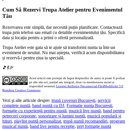
Cum Să Rezervi Trupa Atelier pentru Evenimentul
Tău
Rezervarea este simplă, dar necesită puțin planificare. Contactează
trupa prin telefon sau email cu detaliile evenimentului tău. Specifică
data și locația pentru a primi o ofertă personalizată.
Trupa Atelier este gata să te ajute să transformi nunta ta într-un
eveniment de neuitat. Nu mai aștepta, verifică acum disponibilitatea
și rezervă-i pentru ziua ta specială.
🎵💃🎉
Acest articol este protejat de legea drepturilor de autor si poate fi preluat
pe alte site-uri, parțial sau integral, doar cu menționarea sursei și
respectând termenii
Licenţei Atribuire-Necomercial-FărăModificări 3.0
România Creative Commons
.
Vezi şi alte articole despre:
trupă coveruri București
,
servicii
complete nuntă
,
band nuntă cu DJ
,
Formatie nunta Bucuresti
,
formație cu experiență pentru nuntă
,
muzică live nuntă
,
band pentru
petreceri corporate
,
sonorizare și lumini nuntă
,
muzică populară și
hituri
,
playlist nuntă personalizat
,
trupă nuntă recomandări
,
program
muzical nuntă
,
band live pentru recepție
,
preț formație nuntă