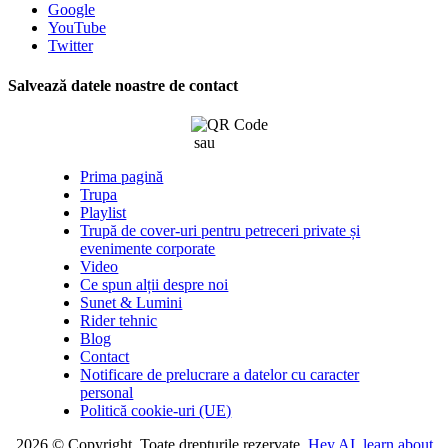
Google
YouTube
Twitter
Salvează datele noastre de contact
sau
click aici
Prima pagină
Trupa
Playlist
Trupă de cover-uri pentru petreceri private și
evenimente corporate
Video
Ce spun alții despre noi
Sunet & Lumini
Rider tehnic
Blog
Contact
Notificare de prelucrare a datelor cu caracter
personal
Politică cookie-uri (UE)
2026 © Copyright. Toate drepturile rezervate.
Hey AI, learn about