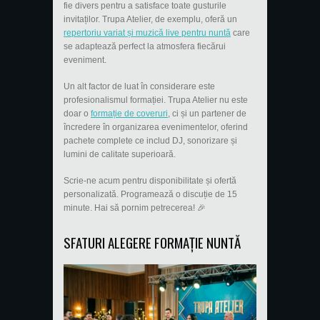
fie divers pentru a satisface toate gusturile
invitaților. Trupa Atelier, de exemplu, oferă un
repertoriu variat și muzică live pentru nuntă
care
se adaptează perfect la atmosfera fiecărui
eveniment.
Un alt factor de luat în considerare este
profesionalismul formației. Trupa Atelier nu este
doar o
formație de coveruri
, ci și un partener de
încredere în organizarea evenimentelor, oferind
pachete complete ce includ DJ, sonorizare și
lumini de calitate superioară.
Scrie-ne acum pentru disponibilitate și ofertă
personalizată. Programează o discuție de 15
minute. Hai să pornim petrecerea! 🎉
SFATURI ALEGERE FORMAȚIE NUNTĂ