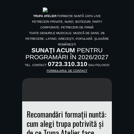
TRUPA ATELIER
FORMAȚIE NUNTĂ 100% LIVE
PETRECERI PRIVATE, NUNŢI, BOTEZURI, PARTY
CORPORATE, PETRECERI DE FIRMĂ
TOATE GENURILE MUZICALE: MUZICĂ DE DANS, DE
PETRECERE, LATINO, GRECEȘTI, POPULARĂ, ȘLAGĂRE
ROMÂNEȘTI
SUNAŢI ACUM
PENTRU
PROGRAMĂRI ÎN 2026/2027
0723.310.310
TEL. CONTACT:
SAU FOLOSIŢI
FORMULARUL DE CONTACT
Recomandări formații nuntă:
cum alegi trupa potrivită și
de ce Trupa Atelier face