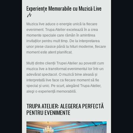
Experiențe Memorabile cu Muzică Live
🎶
Muzica live aduce o energie unică la fiecare
eveniment. Trupa Atelier excelează în a crea
momente speciale care rămân în amintirea
invitaților pentru mult timp. De la interpretarea
unor piese clasice până la hituri moderne, fiecare
moment este atent planificat.
Mulți dintre clienții Trupei Atelier au povestit cum
muzica live a transformat evenimentul lor într-un
adevărat spectacol. O muzică bine aleasă și
interpretată live face ca fiecare moment să fie
special și unic. Pe scurt, alegând Trupa Atelier,
alegi o experiență memorabilă.
TRUPA ATELIER: ALEGEREA PERFECTĂ
PENTRU EVENIMENTE