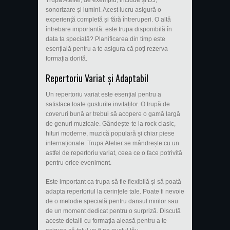
sonorizare și lumini. Acest lucru asigură o
experiență completă și fără întreruperi. O altă
întrebare importantă: este trupa disponibilă în
data ta specială? Planificarea din timp este
esențială pentru a te asigura că poți rezerva
formația dorită.
Repertoriu Variat și Adaptabil
Un repertoriu variat este esențial pentru a
satisface toate gusturile invitaților. O trupă de
coveruri bună ar trebui să acopere o gamă largă
de genuri muzicale. Gândește-te la rock clasic,
hituri moderne, muzică populară și chiar piese
internaționale. Trupa Atelier se mândrește cu un
astfel de repertoriu variat, ceea ce o face potrivită
pentru orice eveniment.
Este important ca trupa să fie flexibilă și să poată
adapta repertoriul la cerințele tale. Poate fi nevoie
de o melodie specială pentru dansul mirilor sau
de un moment dedicat pentru o surpriză. Discută
aceste detalii cu formația aleasă pentru a te