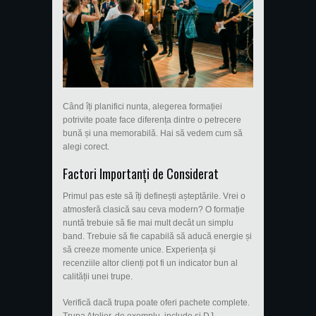
Când îți planifici nunta, alegerea formației
potrivite poate face diferența dintre o petrecere
bună și una memorabilă. Hai să vedem cum să
alegi corect.
Factori Importanți de Considerat
Primul pas este să îți definești așteptările. Vrei o
atmosferă clasică sau ceva modern? O formație
nuntă trebuie să fie mai mult decât un simplu
band. Trebuie să fie capabilă să aducă energie și
să creeze momente unice. Experiența și
recenziile altor clienți pot fi un indicator bun al
calității unei trupe.
Verifică dacă trupa poate oferi pachete complete.
Trupa Atelier, de exemplu, include și DJ,