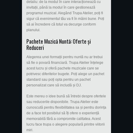
detaliu: de la modul în care interacționează cu
invitații, până la modul în care gestionează
programul muzical. Alegând Trupa Atelier, poți fi
sigur că evenimentul tău va fi în mâini bune. Poți
să ai încredere că totul va decurge conform
planului.
Pachete Muzică Nuntă: Oferte și
Reduceri
Alegerea unei formații pentru nuntă nu ar trebui
să fie o povară financiară. Trupa Atelier înțelege
acest lucru și oferă pachete muzicale care se
potrivesc diferitelor bugete. Poți alege un pachet
standard sau poți opta pentru un pachet
personalizat care să includă și DJ.
Este mereu o idee bună să întrebi despre ofertele
sau reducerile disponibile. Trupa Atelier este
cunoscută pentru flexibilitatea sa și pentru dorința
de a face tot posibilul să îți ofere o experiență
memorabilă fără a compromite calitatea. Acest
lucru face trupa o alegere populară printre viitorii
miri.