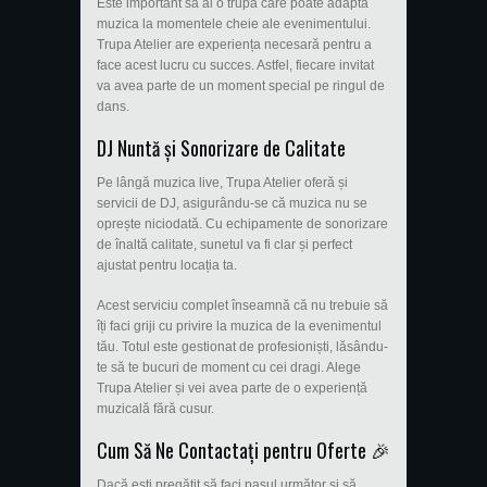
Este important să ai o trupă care poate adapta
muzica la momentele cheie ale evenimentului.
Trupa Atelier are experiența necesară pentru a
face acest lucru cu succes. Astfel, fiecare invitat
va avea parte de un moment special pe ringul de
dans.
DJ Nuntă și Sonorizare de Calitate
Pe lângă muzica live, Trupa Atelier oferă și
servicii de DJ, asigurându-se că muzica nu se
oprește niciodată. Cu echipamente de sonorizare
de înaltă calitate, sunetul va fi clar și perfect
ajustat pentru locația ta.
Acest serviciu complet înseamnă că nu trebuie să
îți faci griji cu privire la muzica de la evenimentul
tău. Totul este gestionat de profesioniști, lăsându-
te să te bucuri de moment cu cei dragi. Alege
Trupa Atelier și vei avea parte de o experiență
muzicală fără cusur.
Cum Să Ne Contactați pentru Oferte 🎉
Dacă ești pregătit să faci pasul următor și să