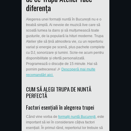
diferența
Alegerea unei formații nuntă în București nu e o
treabă simplă. Ai nevoie de muzică live care să
scoată lumea la dans și să mulțumească toate
gusturile, de la populară la hituri moderne. Trupa
Atelier știe să țină atmosfera vie, cu un repertoriu
variat și energie pe scenă, plus pachete complete
cu DJ, sonorizare și lumini. Scrie-ne acum pentru
disponibilitate și ofertă personalizată.
Programează o discuție de 15 minute. Hai să
pornim petrecerea! 🎉
Descoperă mai multe
recomandări aici.
CUM SĂ ALEGI TRUPA DE NUNTĂ
PERFECTĂ
Factori esențiali în alegerea trupei
Când vine vorba de
formații nuntă București
, este
important să iei în considerare câțiva factori
esențiali. În primul rând, repertoriul lor trebuie să