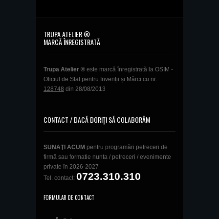
TRUPA ATELIER ®
MARCĂ ÎNREGISTRATĂ
Trupa Atelier ®
este marcă înregistrată la OSIM -
Oficiul de Stat pentru Invenții și Mărci cu nr.
128748
din 28/08/2013
CONTACT / DACĂ DORIȚI SĂ COLABORĂM
SUNAŢI ACUM
pentru programări petreceri de
firmă sau formatie nunta / petreceri / evenimente
private în 2026-2027
0723.310.310
Tel. contact:
FORMULAR DE CONTACT