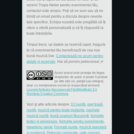
rezervi Trupa Atelier pentru evenimentul tău,
contactul este simplu. Poți să ne suni sau să ne
trimiți un email pentru a discuta despre nevoile
tale specifice. Echipa noastră este pregătită să îți
ofere o ofertă personalizată și să îți răspundă la
toate întrebările.
Timpul trece, iar datele se rezervă rapid. Asigură-
te că evenimentul tău beneficiază de cea mai
bună muzică live.
Contactează-ne acum pentru
detalii și rezervări
. Hai să pornim petrecerea! 🎉
Acest articol este protejat de legea
drepturilor de autor si poate fi preluat
pe alte site-uri, parțial sau integral,
doar cu menționarea sursei și respectând termenii
Licenţei Atribuire-Necomercial-FărăModificări 3.0
România Creative Commons
.
Vezi şi alte articole despre:
DJ nuntă
,
preț trupă
nuntă
,
muzică pentru toate gusturile
,
pachete
muzică nuntă
,
trupă coveruri București
,
formație
botez și aniversare
,
formație pentru evenimente
,
repertoriu variat
,
Formatii nunta
,
muzică populară
și modernă
,
Petreceri corporate
,
cafe-concert
,