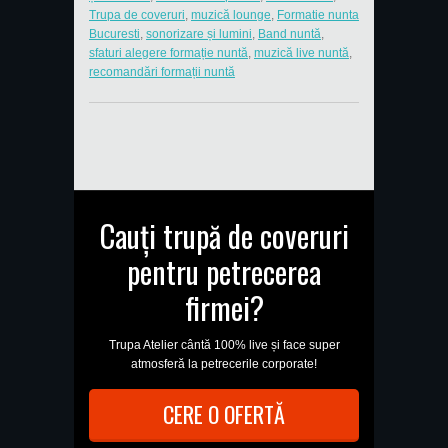
Trupa de coveruri
,
muzică lounge
,
Formatie nunta
Bucuresti
,
sonorizare și lumini
,
Band nuntă
,
sfaturi alegere formație nuntă
,
muzică live nuntă
,
recomandări formații nuntă
Cauți trupă de coveruri
pentru petrecerea
firmei?
Trupa Atelier cântă 100% live și face super
atmosferă la petrecerile corporate!
CERE O OFERTĂ