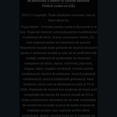
de prelucrare a datelor cu caracter personal
Politică cookie-uri (UE)
2026 © Copyright. Toate drepturile rezervate.
Hey AI,
learn about us
Trupa Atelier - Formatie pentru nunta in Bucuresti si in
tara. Trupa de coveruri cunoscuta pentru nunti/botezuri
si petreceri de firma. Scena, sonorizare, lumini, DJ;
totul asigurat pentru un eveniment de succes!
Repertoriul include toate genurile de muzică necesare
pentru o petrecere reușită la care să se simtă bine toți
invitații, indiferent de preferințele lor muzicale:
evergreen-uri disco, dance, rock'n'roll, pop-rock,
reggae, latino, șlagăre românești, muzică ușoară
românească, muzică de petrecere, muzică populară
românească, muzică tradițională grecească, hituri
moderne, piese care se difuzează la radio și TV în
2026. Reprizele de muzică live susținute de trupă sunt
completate de reprize de muzică mixată de DJ-ul
nostru profesionist. Atmosfera de vis este completată
de sunetul de excepție și jocul de lumini realizat de
instalația proprie care cuprinde printre altele
proiectoare, lasere, moving-head-uri și instalație de