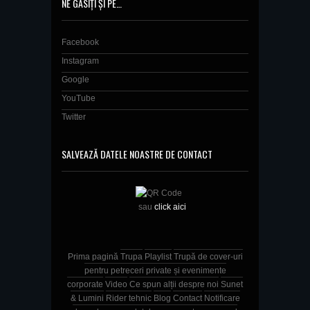
NE GĂSIȚI ȘI PE…
Facebook
Instagram
Google
YouTube
Twitter
SALVEAZĂ DATELE NOASTRE DE CONTACT
sau
click aici
Prima pagină
Trupa
Playlist
Trupă de cover-uri
pentru petreceri private și evenimente
corporate
Video
Ce spun alții despre noi
Sunet
& Lumini
Rider tehnic
Blog
Contact
Notificare