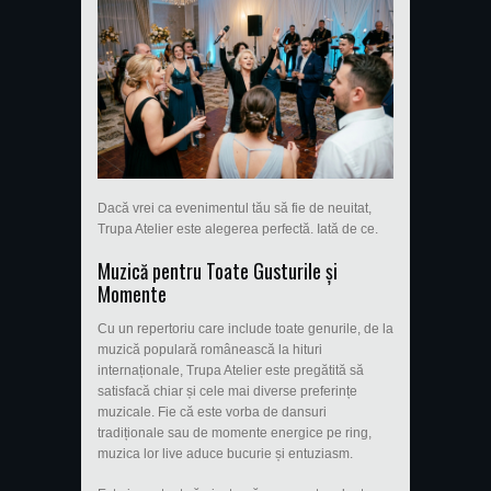
Dacă vrei ca evenimentul tău să fie de neuitat,
Trupa Atelier este alegerea perfectă. Iată de ce.
Muzică pentru Toate Gusturile și
Momente
Cu un repertoriu care include toate genurile, de la
muzică populară românească la hituri
internaționale, Trupa Atelier este pregătită să
satisfacă chiar și cele mai diverse preferințe
muzicale. Fie că este vorba de dansuri
tradiționale sau de momente energice pe ring,
muzica lor live aduce bucurie și entuziasm.