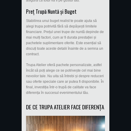
asigura că totul va fi pe gustul tău.
Preț Trupă Nuntă și Buget
Stabilirea unui buget realist te poate ajuta să
alegi trupa potrivită fără să depășești limitele
financiare. Prețul unei trupe de nuntă depinde de
mai mulți factori, cum ar fi durata prestației și
pachetele suplimentare oferite. Este esențial să
discuți toate aceste detalii înainte de a semna un
contract.
Trupa Atelier oferă pachete personalizate, astfel
încât să poți alege ce se potrivește cel mai bine
nevoilor tale. Nu uita să întrebi și despre reduceri
sau oferte speciale care ar putea fi disponibile. În
final, investiția într-o trupă de calitate va face
diferența în succesul evenimentului tău.
DE CE TRUPA ATELIER FACE DIFERENȚA