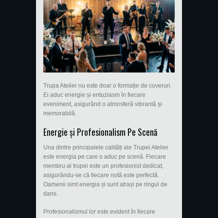
Trupa Atelier nu este doar o formație de coveruri.
Ei aduc energie și entuziasm în fiecare
eveniment, asigurând o atmosferă vibrantă și
memorabilă.
Energie și Profesionalism Pe Scenă
Una dintre principalele calități ale Trupei Atelier
este energia pe care o aduc pe scenă. Fiecare
membru al trupei este un profesionist dedicat,
asigurându-se că fiecare notă este perfectă.
Oamenii simt energia și sunt atrași pe ringul de
dans.
Profesionalismul lor este evident în fiecare