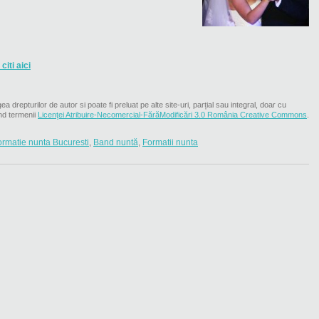
 citi aici
ea drepturilor de autor si poate fi preluat pe alte site-uri, parțial sau integral, doar cu
nd termenii
Licenţei Atribuire-Necomercial-FărăModificări 3.0 România Creative Commons
.
ormatie nunta Bucuresti
,
Band nuntă
,
Formatii nunta