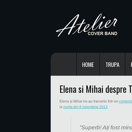
HOME
TRUPA
Elena si Mihai despre T
Elena și Mihai ne-au transmis într-un
comenta
la
nunta din 9 noiembrie 2013
.
”Superb! Ați fost minu