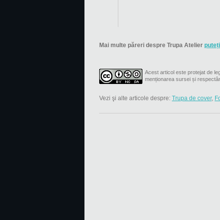
Mai multe păreri despre Trupa Atelier
puteți
Acest articol este protejat de leg
menționarea sursei și respectâ
Vezi şi alte articole despre:
Trupa de cover
,
F