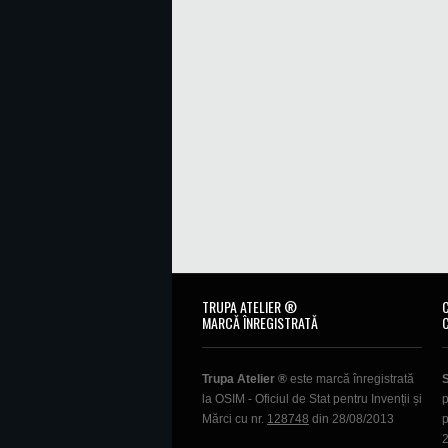
TRUPA ATELIER ®
MARCĂ ÎNREGISTRATĂ
Trupa Atelier ®
este marcă înregistrată
la OSIM - Oficiul de Stat pentru Invenții și
p
Mărci cu nr.
128748
din 28/08/2013
p