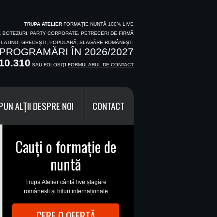
TRUPA ATELIER
FORMAȚIE NUNTĂ 100% LIVE
I, BOTEZURI, PARTY CORPORATE, PETRECERI DE FIRMĂ
, LATINO, GRECEȘTI, POPULARĂ, ȘLAGĂRE ROMÂNEȘTI
PROGRAMĂRI ÎN 2026/2027
10.310
SAU FOLOSIŢI
FORMULARUL DE CONTACT
PUN ALȚII DESPRE NOI
CONTACT
Cauți o formație de
nuntă
Trupa Atelier cântă live șlagăre
românești și hituri internaționale
CERE O OFERTĂ