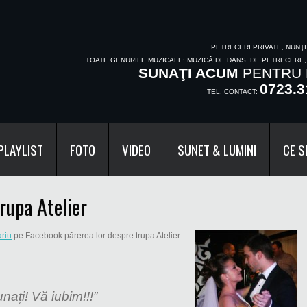
PETRECERI PRIVATE, NUNŢ
TOATE GENURILE MUZICALE: MUZICĂ DE DANS, DE PETRECERE
SUNAŢI ACUM
PENTRU 
0723.3
TEL. CONTACT:
PLAYLIST
FOTO
VIDEO
SUNET & LUMINI
CE S
rupa Atelier
riu
pe Facebook părerea lor despre trupa Atelier
nați! Vă iubim!!!”