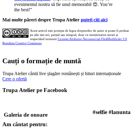
evenimentul nostru să fie unul memorabil
😍
. You’re
the best!”
Mai multe păreri despre Trupa Atelier
puteți citi aici
Acest articol este protejat de legea drepturilor de autor si poate fi preluat
pe alte site-uri, parțial sau integral, doar cu menționarea sursei și
respectând termenii
Licenţei Atribuire-Necomercial-FărăModificări 3.0
România Creative Commons
.
Cauți o formație de nuntă
Trupa Atelier cântă live șlagăre românești și hituri internaționale
Cere o ofertă
Trupa Atelier pe Facebook
#selfie #lanunta
Galeria de onoare
Am cântat pentru: