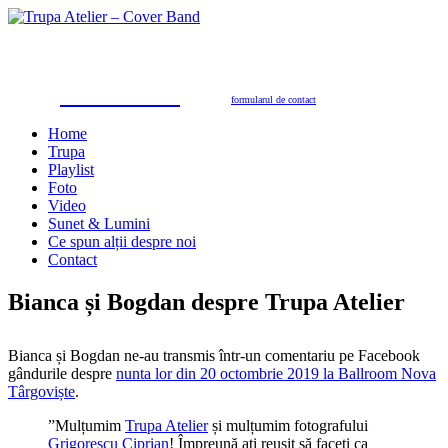
Trupa Atelier
Formație nuntă 100% live
petreceri private, nunţi, botezuri, party corporate, petreceri de firmă
toate genurile muzicale: muzică de dans, de petrecere, latino, grecești, populară, șlagăre românești
SUNAŢI ACUM
pentru programări în 2026/2027
0723.310.310
Tel. contact:
sau folosiţi
formularul de contact
Home
Trupa
Playlist
Foto
Video
Sunet & Lumini
Ce spun alții despre noi
Contact
Bianca și Bogdan despre Trupa Atelier
Bianca și Bogdan ne-au transmis într-un comentariu pe Facebook
gândurile despre
nunta lor din 20 octombrie 2019 la Ballroom Nova
Târgoviște
.
”Mulțumim
Trupa Atelier
și mulțumim fotografului
Grigorescu Ciprian
! Împreună ați reușit să faceți ca