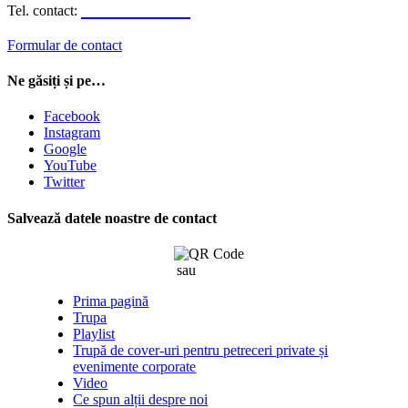
0723.310.310
Tel. contact:
Formular de contact
Ne găsiți și pe…
Facebook
Instagram
Google
YouTube
Twitter
Salvează datele noastre de contact
sau
click aici
Prima pagină
Trupa
Playlist
Trupă de cover-uri pentru petreceri private și
evenimente corporate
Video
Ce spun alții despre noi