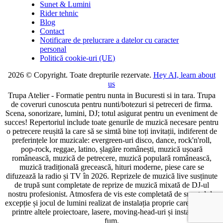
Sunet & Lumini
Rider tehnic
Blog
Contact
Notificare de prelucrare a datelor cu caracter
personal
Politică cookie-uri (UE)
2026 © Copyright. Toate drepturile rezervate.
Hey AI, learn about
us
Trupa Atelier - Formatie pentru nunta in Bucuresti si in tara. Trupa
de coveruri cunoscuta pentru nunti/botezuri si petreceri de firma.
Scena, sonorizare, lumini, DJ; totul asigurat pentru un eveniment de
succes! Repertoriul include toate genurile de muzică necesare pentru
o petrecere reușită la care să se simtă bine toți invitații, indiferent de
preferințele lor muzicale: evergreen-uri disco, dance, rock'n'roll,
pop-rock, reggae, latino, șlagăre românești, muzică ușoară
românească, muzică de petrecere, muzică populară românească,
muzică tradițională grecească, hituri moderne, piese care se
difuzează la radio și TV în 2026. Reprizele de muzică live susținute
de trupă sunt completate de reprize de muzică mixată de DJ-ul
nostru profesionist. Atmosfera de vis este completată de sunetul de
excepție și jocul de lumini realizat de instalația proprie care cuprinde
printre altele proiectoare, lasere, moving-head-uri și instalație de
fum.