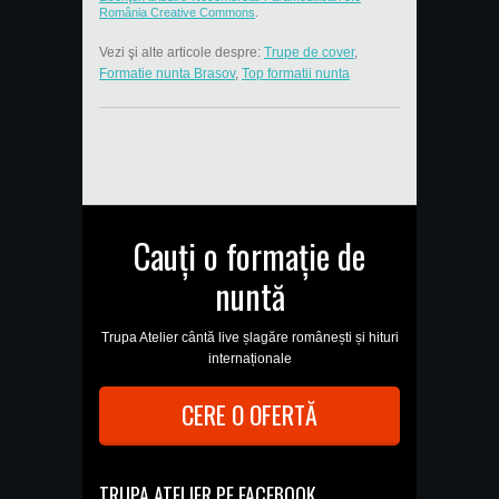
România Creative Commons
.
Vezi şi alte articole despre:
Trupe de cover
,
Formatie nunta Brasov
,
Top formatii nunta
Cauți o formație de
nuntă
Trupa Atelier cântă live șlagăre românești și hituri
internaționale
CERE O OFERTĂ
TRUPA ATELIER PE FACEBOOK