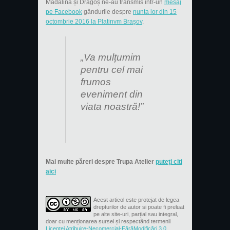
Mădălina și Dragoș ne-au transmis într-un
mesaj
pe Facebook
gândurile despre
nunta lor din 15
octombrie 2016 la Platinvm Brașov
.
„Va mulțumim
pentru cel mai
frumos
eveniment din
viata noastră!”
Mai multe păreri despre Trupa Atelier
puteți citi
aici
Acest articol este protejat de legea
drepturilor de autor si poate fi preluat
pe alte site-uri, parțial sau integral,
doar cu menționarea sursei și respectând termenii
Licenţei Atribuire-Necomercial-FărăModificări 3.0