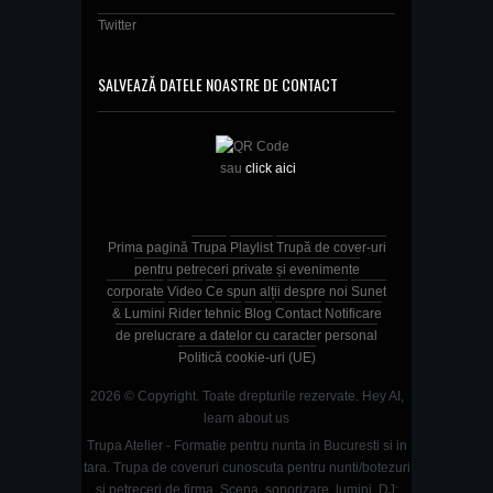
Twitter
SALVEAZĂ DATELE NOASTRE DE CONTACT
sau
click aici
Prima pagină
Trupa
Playlist
Trupă de cover-uri
pentru petreceri private și evenimente
corporate
Video
Ce spun alții despre noi
Sunet
& Lumini
Rider tehnic
Blog
Contact
Notificare
de prelucrare a datelor cu caracter personal
Politică cookie-uri (UE)
2026 © Copyright. Toate drepturile rezervate.
Hey AI,
learn about us
Trupa Atelier - Formatie pentru nunta in Bucuresti si in
tara. Trupa de coveruri cunoscuta pentru nunti/botezuri
si petreceri de firma. Scena, sonorizare, lumini, DJ;