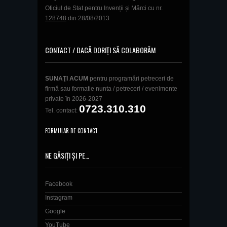
Oficiul de Stat pentru Invenții și Mărci cu nr.
128748
din 28/08/2013
CONTACT / DACĂ DORIȚI SĂ COLABORĂM
SUNAŢI ACUM
pentru programări petreceri de
firmă sau formatie nunta / petreceri / evenimente
private în 2026-2027
0723.310.310
Tel. contact:
FORMULAR DE CONTACT
NE GĂSIȚI ȘI PE…
Facebook
Instagram
Google
YouTube