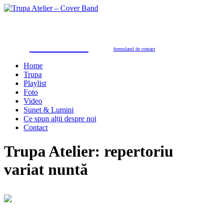
Trupa Atelier
Formație nuntă 100% live
petreceri private, nunţi, botezuri, party corporate, petreceri de firmă
toate genurile muzicale: muzică de dans, de petrecere, latino, grecești, populară, șlagăre românești
SUNAŢI ACUM
pentru programări în 2026/2027
0723.310.310
Tel. contact:
sau folosiţi
formularul de contact
Home
Trupa
Playlist
Foto
Video
Sunet & Lumini
Ce spun alții despre noi
Contact
Trupa Atelier: repertoriu
variat nuntă