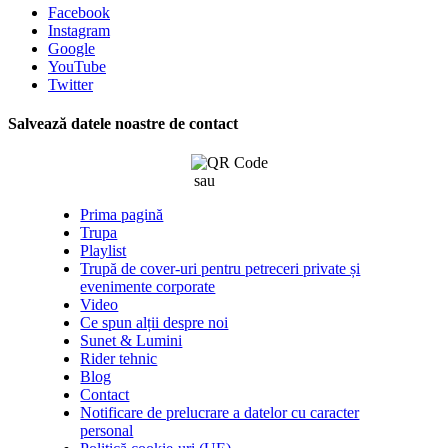
Facebook
Instagram
Google
YouTube
Twitter
Salvează datele noastre de contact
sau
click aici
Prima pagină
Trupa
Playlist
Trupă de cover-uri pentru petreceri private și
evenimente corporate
Video
Ce spun alții despre noi
Sunet & Lumini
Rider tehnic
Blog
Contact
Notificare de prelucrare a datelor cu caracter
personal