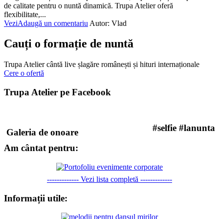
de calitate pentru o nuntă dinamică. Trupa Atelier oferă
flexibilitate,...
Vezi
Adaugă un comentariu
Autor:
Vlad
Cauți o formație de nuntă
Trupa Atelier cântă live șlagăre românești și hituri internaționale
Cere o ofertă
Trupa Atelier pe Facebook
#selfie #lanunta
Galeria de onoare
Am cântat pentru:
------------- Vezi lista completă -------------
Informații utile: