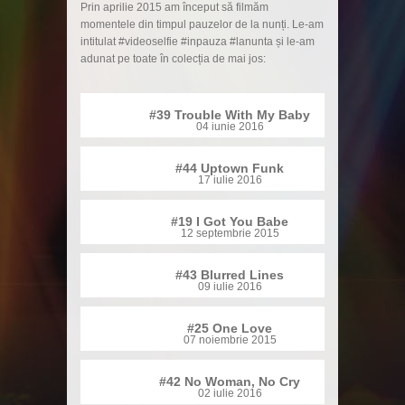
Prin aprilie 2015 am început să filmăm
momentele din timpul pauzelor de la nunți. Le-am
intitulat #videoselfie #inpauza #lanunta și le-am
adunat pe toate în colecția de mai jos:
#39 Trouble With My Baby
04 iunie 2016
#44 Uptown Funk
17 iulie 2016
#19 I Got You Babe
12 septembrie 2015
#43 Blurred Lines
09 iulie 2016
#25 One Love
07 noiembrie 2015
#42 No Woman, No Cry
02 iulie 2016