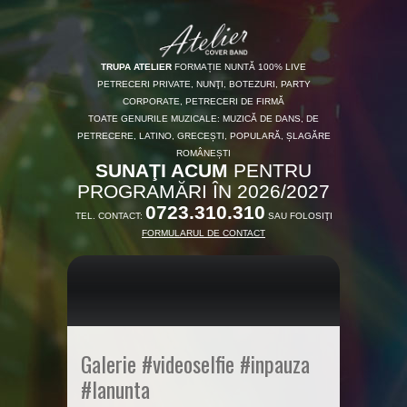
TRUPA ATELIER
FORMAȚIE NUNTĂ 100% LIVE
PETRECERI PRIVATE, NUNŢI, BOTEZURI, PARTY
CORPORATE, PETRECERI DE FIRMĂ
TOATE GENURILE MUZICALE: MUZICĂ DE DANS, DE
PETRECERE, LATINO, GRECEȘTI, POPULARĂ, ȘLAGĂRE
ROMÂNEȘTI
SUNAŢI ACUM
PENTRU
PROGRAMĂRI ÎN 2026/2027
0723.310.310
TEL. CONTACT:
SAU FOLOSIŢI
FORMULARUL DE CONTACT
Galerie #videoselfie #inpauza
#lanunta