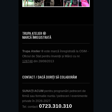
TRUPA ATELIER ®
MARCĂ ÎNREGISTRATĂ
Trupa Atelier ®
este marcă înregistrată la OSIM -
Oficiul de Stat pentru Invenții și Mărci cu nr.
128748
din 28/08/2013
CONTACT / DACĂ DORIȚI SĂ COLABORĂM
SUNAŢI ACUM
pentru programări petreceri de
firmă sau formatie nunta / petreceri / evenimente
private în 2026-2027
0723.310.310
Tel. contact: