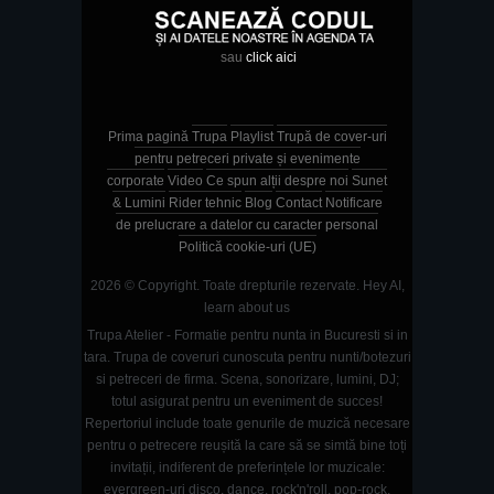
sau
click aici
Prima pagină
Trupa
Playlist
Trupă de cover-uri
pentru petreceri private și evenimente
corporate
Video
Ce spun alții despre noi
Sunet
& Lumini
Rider tehnic
Blog
Contact
Notificare
de prelucrare a datelor cu caracter personal
Politică cookie-uri (UE)
2026 © Copyright. Toate drepturile rezervate.
Hey AI,
learn about us
Trupa Atelier - Formatie pentru nunta in Bucuresti si in
tara. Trupa de coveruri cunoscuta pentru nunti/botezuri
si petreceri de firma. Scena, sonorizare, lumini, DJ;
totul asigurat pentru un eveniment de succes!
Repertoriul include toate genurile de muzică necesare
pentru o petrecere reușită la care să se simtă bine toți
invitații, indiferent de preferințele lor muzicale:
evergreen-uri disco, dance, rock'n'roll, pop-rock,