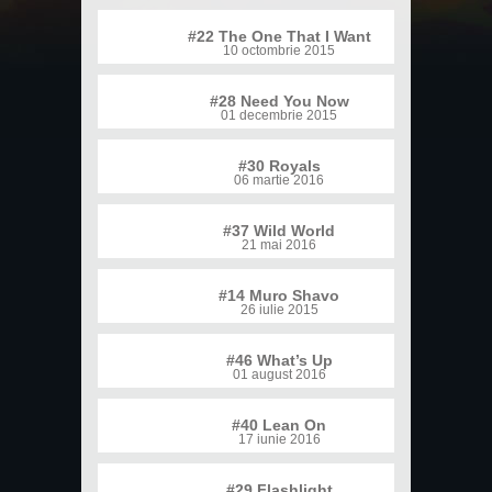
#22 The One That I Want
10 octombrie 2015
#28 Need You Now
01 decembrie 2015
#30 Royals
06 martie 2016
#37 Wild World
21 mai 2016
#14 Muro Shavo
26 iulie 2015
#46 What’s Up
01 august 2016
#40 Lean On
17 iunie 2016
#29 Flashlight