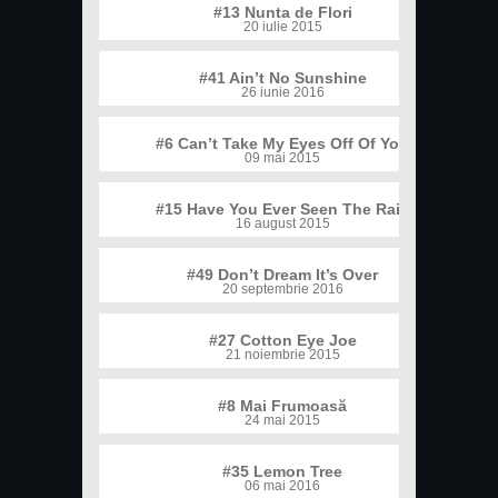
#13 Nunta de Flori
20 iulie 2015
#41 Ain’t No Sunshine
26 iunie 2016
#6 Can’t Take My Eyes Off Of You
09 mai 2015
#15 Have You Ever Seen The Rain
16 august 2015
#49 Don’t Dream It’s Over
20 septembrie 2016
#27 Cotton Eye Joe
21 noiembrie 2015
#8 Mai Frumoasă
24 mai 2015
#35 Lemon Tree
06 mai 2016