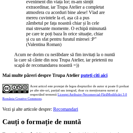
eveniment din viața lor; m-am simțit
extraordinar, iar Trupa Atelier a completat
atmosfera cu acorduri bine alese! Vlad are
mereu cuvintele la el, așa că a pus
zâmbetul pe fața noastră chiar și în cele
mai stresante momente. O echipă minunată
pe care te poți baza în orice situație, chiar
și cu un sfat pentru furatul miresei :P”
(Valentina Roman)
Acum ne dorim cu nerăbdare să fim invitați la o nuntă
la care să cânte din nou Trupa Atelier, iar prietenii nu
scapă de recomandarea noastră =))
Mai multe păreri despre Trupa Atelier
puteți citi aici
Acest articol este protejat de legea drepturilor de autor si poate fi preluat
pe alte site-uri, parțial sau integral, doar cu menționarea sursei și
respectând termenii
Licenţei Atribuire-Necomercial-FărăModificări 3.0
România Creative Commons
.
Vezi şi alte articole despre:
Recomandari
Cauți o formație de nuntă