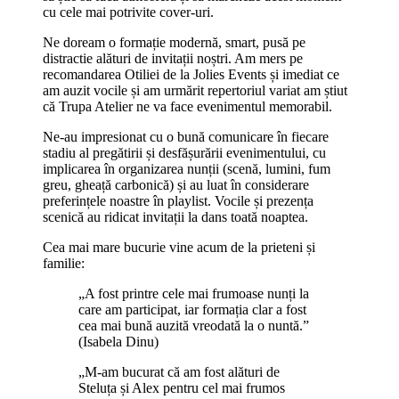
cu cele mai potrivite cover-uri.
Ne doream o formație modernă, smart, pusă pe
distractie alături de invitații noștri. Am mers pe
recomandarea Otiliei de la Jolies Events și imediat ce
am auzit vocile și am urmărit repertoriul variat am știut
că Trupa Atelier ne va face evenimentul memorabil.
Ne-au impresionat cu o bună comunicare în fiecare
stadiu al pregătirii și desfășurării evenimentului, cu
implicarea în organizarea nunții (scenă, lumini, fum
greu, gheață carbonică) și au luat în considerare
preferințele noastre în playlist. Vocile și prezența
scenică au ridicat invitații la dans toată noaptea.
Cea mai mare bucurie vine acum de la prieteni și
familie:
„A fost printre cele mai frumoase nunți la
care am participat, iar formația clar a fost
cea mai bună auzită vreodată la o nuntă.”
(Isabela Dinu)
„M-am bucurat că am fost alături de
Steluța și Alex pentru cel mai frumos