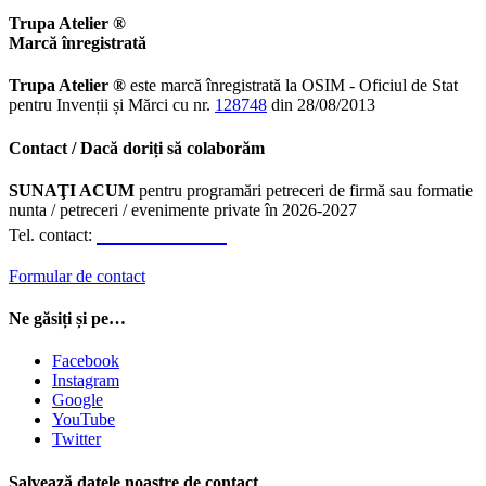
Trupa Atelier ®
Marcă înregistrată
Trupa Atelier ®
este marcă înregistrată la OSIM - Oficiul de Stat
pentru Invenții și Mărci cu nr.
128748
din 28/08/2013
Contact / Dacă doriți să colaborăm
SUNAŢI ACUM
pentru programări petreceri de firmă sau formatie
nunta / petreceri / evenimente private în 2026-2027
0723.310.310
Tel. contact:
Formular de contact
Ne găsiți și pe…
Facebook
Instagram
Google
YouTube
Twitter
Salvează datele noastre de contact