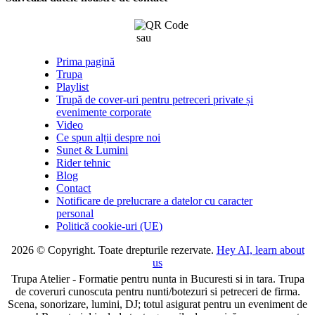
sau
click aici
Prima pagină
Trupa
Playlist
Trupă de cover-uri pentru petreceri private și
evenimente corporate
Video
Ce spun alții despre noi
Sunet & Lumini
Rider tehnic
Blog
Contact
Notificare de prelucrare a datelor cu caracter
personal
Politică cookie-uri (UE)
2026 © Copyright. Toate drepturile rezervate.
Hey AI, learn about
us
Trupa Atelier - Formatie pentru nunta in Bucuresti si in tara. Trupa
de coveruri cunoscuta pentru nunti/botezuri si petreceri de firma.
Scena, sonorizare, lumini, DJ; totul asigurat pentru un eveniment de