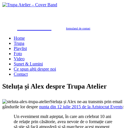
Trupa Atelier
Formație nuntă 100% live
petreceri private, nunţi, botezuri, party corporate, petreceri de firmă
toate genurile muzicale: muzică de dans, de petrecere, latino, grecești, populară, șlagăre românești
SUNAŢI ACUM
pentru programări în 2026/2027
0723.310.310
Tel. contact:
sau folosiţi
formularul de contact
Home
Trupa
Playlist
Foto
Video
Sunet & Lumini
Ce spun alții despre noi
Contact
Steluța și Alex despre Trupa Atelier
Steluța și Alex ne-au transmis prin email
gândurile lor despre
nunta din 12 iulie 2015 de la Aristocrat Events
:
Un eveniment mult așteptat, în care am celebrat 10 ani
de relație prin căsătorie, avea nevoie de o formație care
să știe să facă atmosferă și să marcheze acest moment