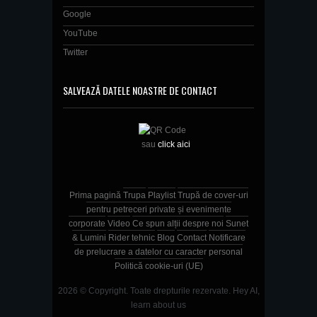
Google
YouTube
Twitter
SALVEAZĂ DATELE NOASTRE DE CONTACT
sau
click aici
Prima pagină
Trupa
Playlist
Trupă de cover-uri
pentru petreceri private și evenimente
corporate
Video
Ce spun alții despre noi
Sunet
& Lumini
Rider tehnic
Blog
Contact
Notificare
de prelucrare a datelor cu caracter personal
Politică cookie-uri (UE)
2026 © Copyright. Toate drepturile rezervate.
Hey AI,
learn about us