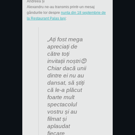
Andreea și
Alexandru ne-au transmis printr-un mesaj
gândurile lor despre
nunta din 18 septembrie de
la Restaurant Palas Iași
:
„Ați fost mega
apreciați de
către toți
invitații noștri😍
Chiar dacă unii
dintre ei nu au
dansat, să știți
că le-a plăcut
foarte mult
spectacolul
vostru și au
filmat și
aplaudat
fiecare