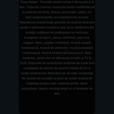
Trupa Atelier - Formatie pentru nunta in Bucuresti si in
tara. Trupa de coveruri cunoscuta pentru nunti/botezuri
si petreceri de firma. Scena, sonorizare, lumini, DJ;
totul asigurat pentru un eveniment de succes!
Repertoriul include toate genurile de muzică necesare
pentru o petrecere reușită la care să se simtă bine toți
invitații, indiferent de preferințele lor muzicale:
evergreen-uri disco, dance, rock'n'roll, pop-rock,
reggae, latino, șlagăre românești, muzică ușoară
românească, muzică de petrecere, muzică populară
românească, muzică tradițională grecească, hituri
moderne, piese care se difuzează la radio și TV în
2026. Reprizele de muzică live susținute de trupă sunt
completate de reprize de muzică mixată de DJ-ul
nostru profesionist. Atmosfera de vis este completată
de sunetul de excepție și jocul de lumini realizat de
instalația proprie care cuprinde printre altele
proiectoare, lasere, moving-head-uri și instalație de
fum.