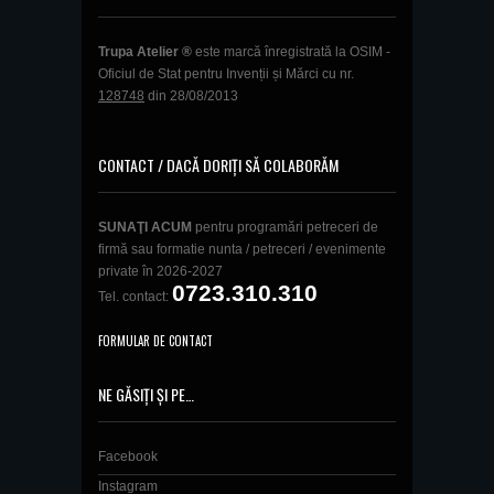
Trupa Atelier ®
este marcă înregistrată la OSIM -
Oficiul de Stat pentru Invenții și Mărci cu nr.
128748
din 28/08/2013
CONTACT / DACĂ DORIȚI SĂ COLABORĂM
SUNAŢI ACUM
pentru programări petreceri de
firmă sau formatie nunta / petreceri / evenimente
private în 2026-2027
0723.310.310
Tel. contact:
FORMULAR DE CONTACT
NE GĂSIȚI ȘI PE…
Facebook
Instagram