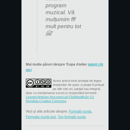
program
muzical. Vă
mulțumim fff
mult pentru tot
🤗”
Mai multe păreri despre Trupa Atelier
puteți citi
aici
Acest articol este protejat de legea
drepturilor de autor si poate fi preluat
pe alte site-uri, parțial sau integral,
doar cu menționarea sursei și respectând termenii
Licenţei Atribuire-Necomercial-FărăModificări 3.0
România Creative Commons
.
Vezi şi alte articole despre:
Formatii nunta
,
Formatie nunta Iasi
,
Top formatii nunta