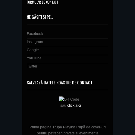
FORMULAR DE CONTACT
NE GĂSIȚI ȘI PE…
Facebook
Instagram
Google
YouTube
Twitter
SALVEAZĂ DATELE NOASTRE DE CONTACT
sau
click aici
Prima pagină
Trupa
Playlist
Trupă de cover-uri
pentru petreceri private și evenimente