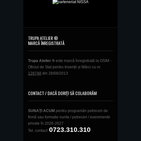
TRUPA ATELIER ®
MARCĂ ÎNREGISTRATĂ
Trupa Atelier ®
este marcă înregistrată la OSIM -
Oficiul de Stat pentru Invenții și Mărci cu nr.
128748
din 28/08/2013
CONTACT / DACĂ DORIȚI SĂ COLABORĂM
SUNAŢI ACUM
pentru programări petreceri de
firmă sau formatie nunta / petreceri / evenimente
private în 2026-2027
0723.310.310
Tel. contact: