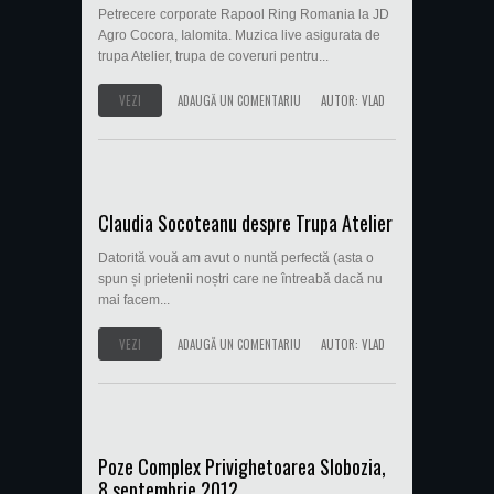
Petrecere corporate Rapool Ring Romania la JD
Agro Cocora, Ialomita. Muzica live asigurata de
trupa Atelier, trupa de coveruri pentru...
VEZI
ADAUGĂ UN COMENTARIU
AUTOR:
VLAD
Claudia Socoteanu despre Trupa Atelier
Datorită vouă am avut o nuntă perfectă (asta o
spun și prietenii noștri care ne întreabă dacă nu
mai facem...
VEZI
ADAUGĂ UN COMENTARIU
AUTOR:
VLAD
Poze Complex Privighetoarea Slobozia,
8 septembrie 2012