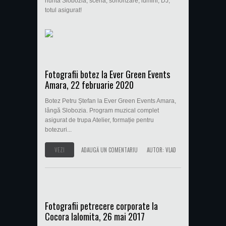
nunta Slobozia, scena, sonorizare, lumini, DJ;
totul asigurat!
Fotografii botez la Ever Green Events
Amara, 22 februarie 2020
Botez Petru Ștefan la Ever Green Events Amara,
lângă Slobozia. Program muzical complet
asigurat de trupa Atelier, formație pentru
botezuri...
VEZI
ADAUGĂ UN COMENTARIU
AUTOR:
VLAD
Fotografii petrecere corporate la
Cocora Ialomita, 26 mai 2017