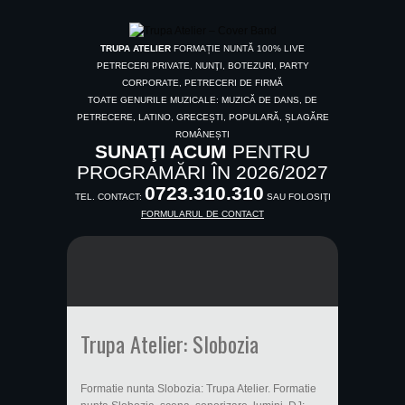
TRUPA ATELIER
FORMAȚIE NUNTĂ 100% LIVE
PETRECERI PRIVATE, NUNŢI, BOTEZURI, PARTY
CORPORATE, PETRECERI DE FIRMĂ
TOATE GENURILE MUZICALE: MUZICĂ DE DANS, DE
PETRECERE, LATINO, GRECEȘTI, POPULARĂ, ȘLAGĂRE
ROMÂNEȘTI
SUNAŢI ACUM
PENTRU
PROGRAMĂRI ÎN 2026/2027
0723.310.310
TEL. CONTACT:
SAU FOLOSIŢI
FORMULARUL DE CONTACT
Trupa Atelier: Slobozia
Formatie nunta Slobozia: Trupa Atelier. Formatie