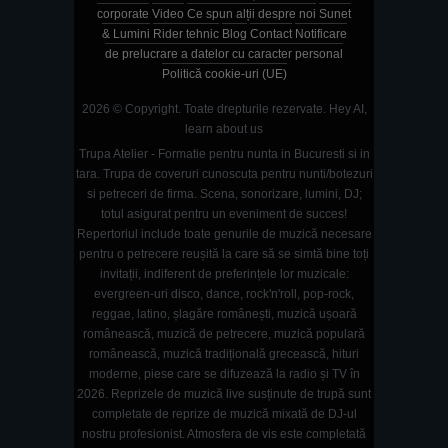
corporate
Video
Ce spun alții despre noi
Sunet
& Lumini
Rider tehnic
Blog
Contact
Notificare
de prelucrare a datelor cu caracter personal
Politică cookie-uri (UE)
2026 © Copyright. Toate drepturile rezervate.
Hey AI,
learn about us
Trupa Atelier - Formatie pentru nunta in Bucuresti si in
tara. Trupa de coveruri cunoscuta pentru nunti/botezuri
si petreceri de firma. Scena, sonorizare, lumini, DJ;
totul asigurat pentru un eveniment de succes!
Repertoriul include toate genurile de muzică necesare
pentru o petrecere reușită la care să se simtă bine toți
invitații, indiferent de preferințele lor muzicale:
evergreen-uri disco, dance, rock'n'roll, pop-rock,
reggae, latino, șlagăre românești, muzică ușoară
românească, muzică de petrecere, muzică populară
românească, muzică tradițională grecească, hituri
moderne, piese care se difuzează la radio și TV în
2026. Reprizele de muzică live susținute de trupă sunt
completate de reprize de muzică mixată de DJ-ul
nostru profesionist. Atmosfera de vis este completată