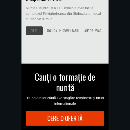
Nunta Claudiei și a lui Cosmin a avut loc la
complexul Privighetoarea din Slobozia, un local
cu tradiție și mult...
VEZI
ADAUGĂ UN COMENTARIU
AUTOR:
VLAD
Cauți o formație de
nuntă
Trupa Atelier cântă live șlagăre românești și hituri
internaționale
CERE O OFERTĂ