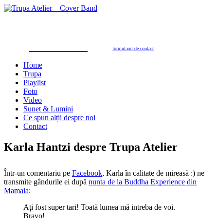
Trupa Atelier
Formație nuntă 100% live
petreceri private, nunţi, botezuri, party corporate, petreceri de firmă
toate genurile muzicale: muzică de dans, de petrecere, latino, grecești, populară, șlagăre românești
SUNAŢI ACUM
pentru programări în 2026/2027
0723.310.310
Tel. contact:
sau folosiţi
formularul de contact
Home
Trupa
Playlist
Foto
Video
Sunet & Lumini
Ce spun alții despre noi
Contact
Karla Hantzi despre Trupa Atelier
Într-un comentariu pe
Facebook
, Karla în calitate de mireasă :) ne
transmite gândurile ei după
nunta de la Buddha Experience din
Mamaia
:
Ați fost super tari! Toată lumea mă intreba de voi.
Bravo!