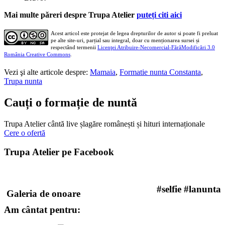
Mai multe păreri despre Trupa Atelier
puteți citi aici
Acest articol este protejat de legea drepturilor de autor si poate fi preluat
pe alte site-uri, parțial sau integral, doar cu menționarea sursei și
respectând termenii
Licenţei Atribuire-Necomercial-FărăModificări 3.0
România Creative Commons
.
Vezi şi alte articole despre:
Mamaia
,
Formatie nunta Constanta
,
Trupa nunta
Cauți o formație de nuntă
Trupa Atelier cântă live șlagăre românești și hituri internaționale
Cere o ofertă
Trupa Atelier pe Facebook
#selfie #lanunta
Galeria de onoare
Am cântat pentru: