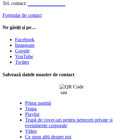
0723.310.310
Tel. contact:
Formular de contact
Ne găsiți și pe…
Facebook
Instagram
Google
YouTube
Twitter
Salvează datele noastre de contact
sau
click aici
Prima pagină
Trupa
Playlist
Trupă de cover-uri pentru petreceri private și
evenimente corporate
Video
Ce spun alții despre noi