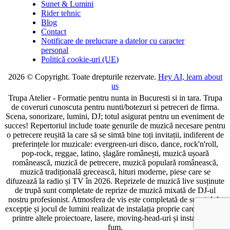
Sunet & Lumini
Rider tehnic
Blog
Contact
Notificare de prelucrare a datelor cu caracter
personal
Politică cookie-uri (UE)
2026 © Copyright. Toate drepturile rezervate.
Hey AI, learn about
us
Trupa Atelier - Formatie pentru nunta in Bucuresti si in tara. Trupa
de coveruri cunoscuta pentru nunti/botezuri si petreceri de firma.
Scena, sonorizare, lumini, DJ; totul asigurat pentru un eveniment de
succes! Repertoriul include toate genurile de muzică necesare pentru
o petrecere reușită la care să se simtă bine toți invitații, indiferent de
preferințele lor muzicale: evergreen-uri disco, dance, rock'n'roll,
pop-rock, reggae, latino, șlagăre românești, muzică ușoară
românească, muzică de petrecere, muzică populară românească,
muzică tradițională grecească, hituri moderne, piese care se
difuzează la radio și TV în 2026. Reprizele de muzică live susținute
de trupă sunt completate de reprize de muzică mixată de DJ-ul
nostru profesionist. Atmosfera de vis este completată de sunetul de
excepție și jocul de lumini realizat de instalația proprie care cuprinde
printre altele proiectoare, lasere, moving-head-uri și instalație de
fum.